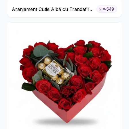
Aranjament Cutie Albă cu Trandafiri
549
RON
Roșii și Raffaello