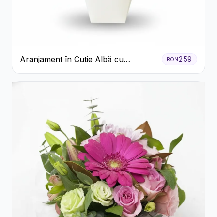
Aranjament în Cutie Albă cu
259
RON
Trandafiri Roșii și Lisianthus