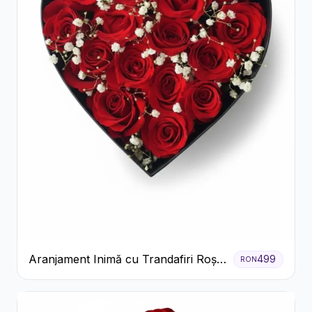
Aranjament Inimă cu Trandafiri Roșii
499
RON
și Floarea Miresei