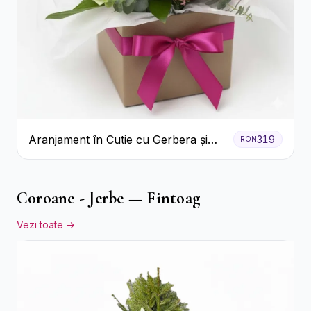
Aranjament în Cutie cu Gerbera și
319
RON
Trandafiri Roz
Coroane - Jerbe — Fintoag
Vezi toate →