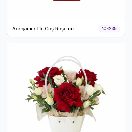
Aranjament în Coș Roșu cu
239
RON
Trandafiri și Crizanteme Albe