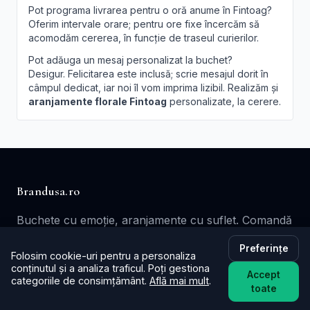
Pot programa livrarea pentru o oră anume în Fintoag?
Oferim intervale orare; pentru ore fixe încercăm să
acomodăm cererea, în funcție de traseul curierilor.
Pot adăuga un mesaj personalizat la buchet?
Desigur. Felicitarea este inclusă; scrie mesajul dorit în
câmpul dedicat, iar noi îl vom imprima lizibil. Realizăm și
aranjamente florale Fintoag
personalizate, la cerere.
Brandusa.ro
Buchete cu emoție, aranjamente cu suflet. Comandă
online flori cu livrare în aceeași zi în toată țara.
Preferințe
Folosim cookie-uri pentru a personaliza
📞
+40753621077
conținutul și a analiza traficul. Poți gestiona
Accept
categoriile de consimțământ.
Află mai mult
.
✉️ contact@brandusa.ro
toate