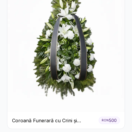
Coroană Funerară cu Crini și
500
RON
Garoafe Albe