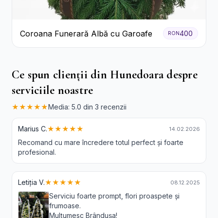
Coroana Funerară Albă cu Garoafe
400
RON
Ce spun clienții din Hunedoara despre
serviciile noastre
★★★★★
Media: 5.0 din 3 recenzii
Marius C.
★★★★★
14.02.2026
Recomand cu mare încredere totul perfect și foarte
profesional.
Letiția V.
★★★★★
08.12.2025
Serviciu foarte prompt, flori proaspete și
frumoase.
Mulțumesc Brândușa!