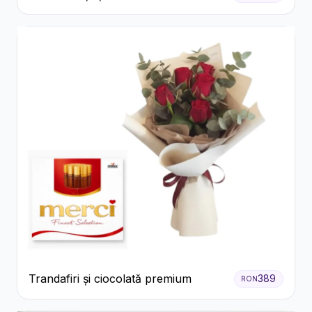
Trandafiri și ciocolată premium
389
RON