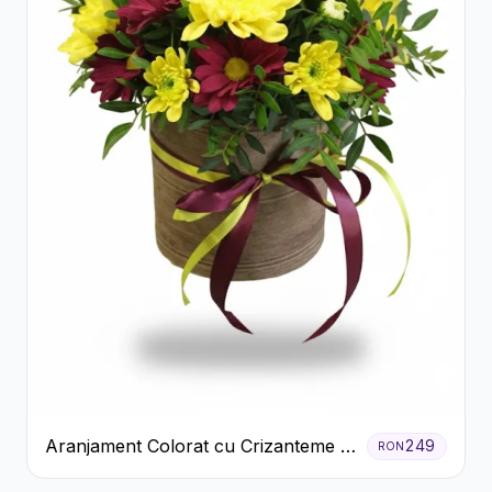
Aranjament Colorat cu Crizanteme în
249
RON
Cutie Rustică