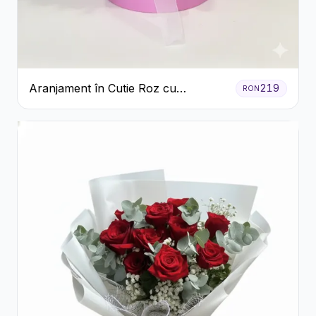
Aranjament în Cutie Roz cu
219
RON
Crizanteme Albe și Lila