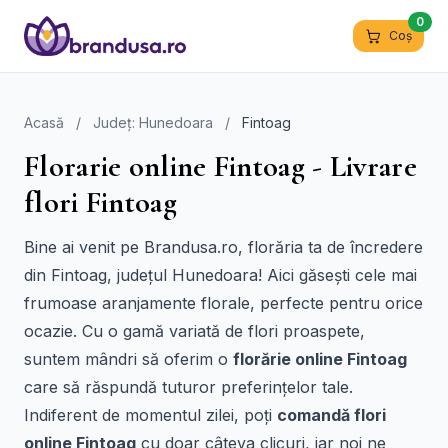
0
Coș
Acasă
/
Județ: Hunedoara
/
Fintoag
Florarie online Fintoag - Livrare
flori Fintoag
Bine ai venit pe Brandusa.ro, florăria ta de încredere
din Fintoag, județul Hunedoara! Aici găsești cele mai
frumoase aranjamente florale, perfecte pentru orice
ocazie. Cu o gamă variată de flori proaspete,
suntem mândri să oferim o
florărie online Fintoag
care să răspundă tuturor preferințelor tale.
Indiferent de momentul zilei, poți
comandă flori
online Fintoag
cu doar câteva clicuri, iar noi ne