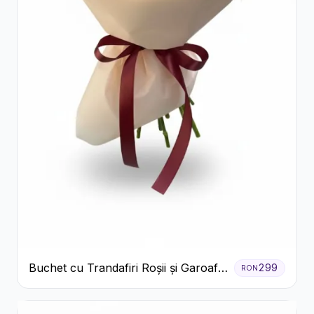
Buchet cu Trandafiri Roșii și Garoafe
299
RON
Roz Pal