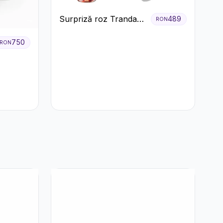
Surpriză roz Trandafiri
489
RON
și prosecco
750
RON