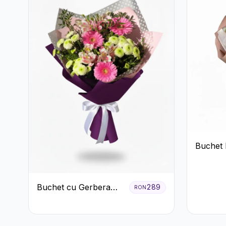
Buchet 
Trandafi
Buchet cu Gerbera
289
RON
Roz și Crizanteme
Verzi