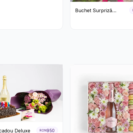
e și
teme Crem
Buchet Surpriză
Colorat cu Flori de
Sezon
cadou Deluxe
950
RON