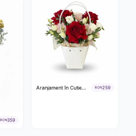
Aranjament în Cutie
259
RON
Albă cu Trandafiri
Roșii și Lisianthus
359
RON