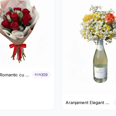
Romantic cu 9
309
RON
ri Roșii
Aranjament Elegant cu
Prosecco și Flori
Galbene.