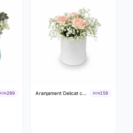
Aranjament Delicat cu
289
159
RON
RON
3 Trandafiri Roz în
Cutie Albă