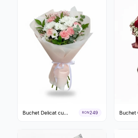
Buchet Delicat cu
Buchet 
249
RON
Garoafe Roz și
de Trand
Crizanteme Albe