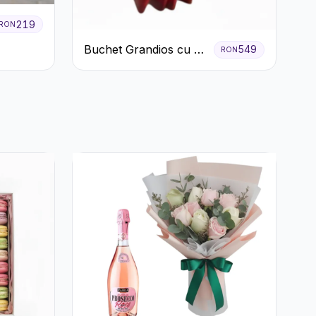
219
RON
Buchet Grandios cu 25
549
RON
de Trandafiri Roșii