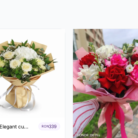
Elegant cu
339
RON
ri Albi,