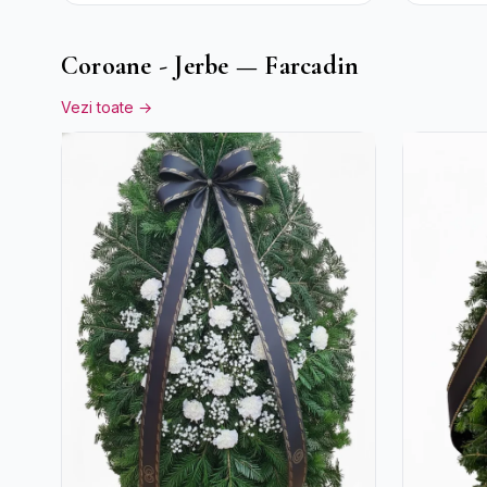
Ciocola
Rocher
Coroane - Jerbe — Farcadin
Vezi toate →