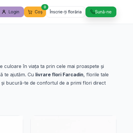
0
Login
Coș
Înscrie-ți florăria
Sună-ne
culoare în viața ta prin cele mai proaspete și
 să te ajutăm. Cu
livrare flori Farcadin
, florile tale
și bucură-te de confortul de a primi flori direct