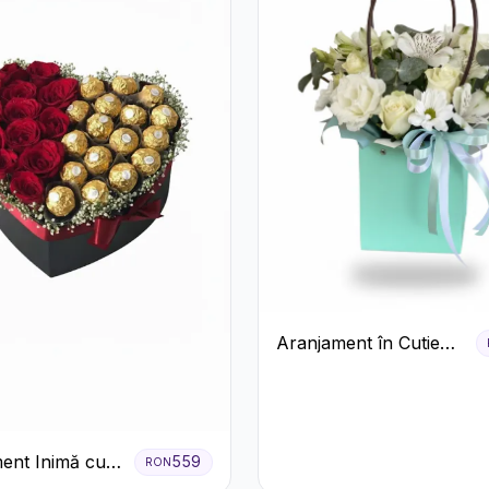
Aranjament în Cutie
Verde Mentă cu
Trandafiri și
Alstroemeria
ent Inimă cu
559
RON
ri Roșii și