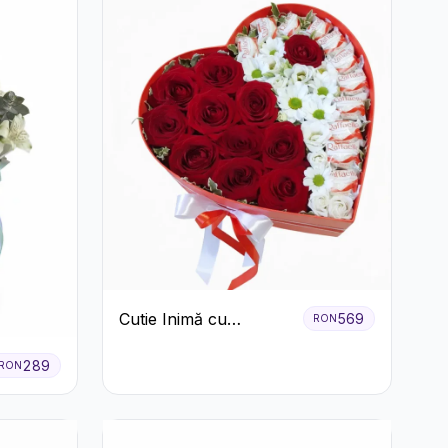
Cutie Inimă cu
569
RON
Trandafiri Roșii,
Crizanteme Albe și
289
RON
Bomboane Raffaello