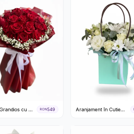
Grandios cu 25
Aranjament în Cutie
549
RON
afiri Roșii
Verde Mentă cu
Trandafiri și
Alstroemeria