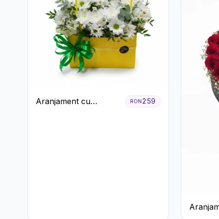
Aranjament cu
259
RON
Crizanteme Albe în
Cutie Galbenă
Aranjam
Trandafi