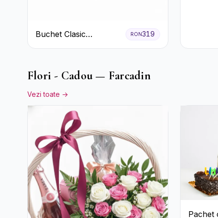
Hortensi
Crizan
Buchet Clasic
319
RON
Trandafiri Roșii și
Eucalipt
Flori - Cadou — Farcadin
Vezi toate →
Pachet 