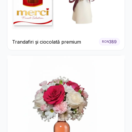
Trandafiri și ciocolată premium
389
RON