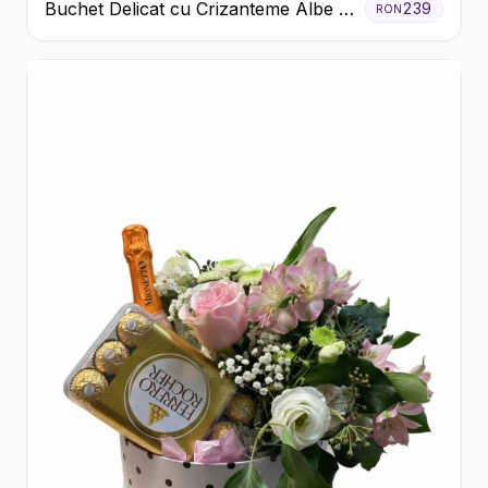
Buchet Delicat cu Crizanteme Albe și
239
RON
Mov