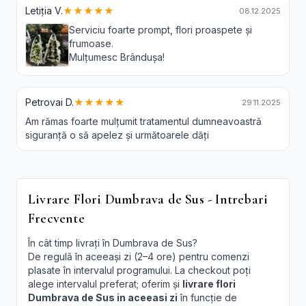
Letiția V.
★★★★★
08.12.2025
Serviciu foarte prompt, flori proaspete și
frumoase.
Mulțumesc Brândușa!
Petrovai D.
★★★★★
29.11.2025
Am rămas foarte mulțumit tratamentul dumneavoastră
siguranță o să apelez și următoarele dăți
Livrare Flori Dumbrava de Sus - Intrebari
Frecvente
În cât timp livrați în Dumbrava de Sus?
De regulă în aceeași zi (2–4 ore) pentru comenzi
plasate în intervalul programului. La checkout poți
alege intervalul preferat; oferim și
livrare flori
Dumbrava de Sus in aceeasi zi
în funcție de