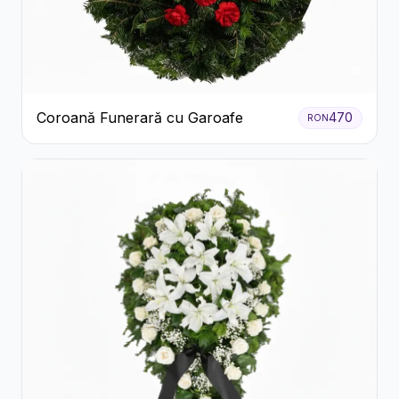
Coroană Funerară cu Garoafe
470
RON