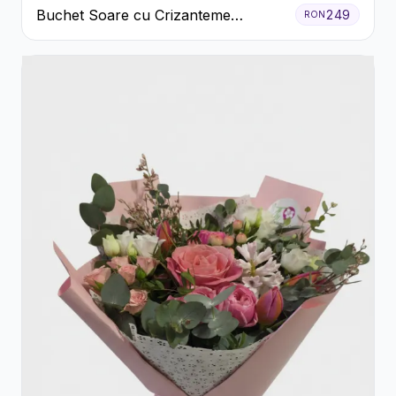
Buchet Soare cu Crizanteme
249
RON
Galbene și Trandafiri Albi