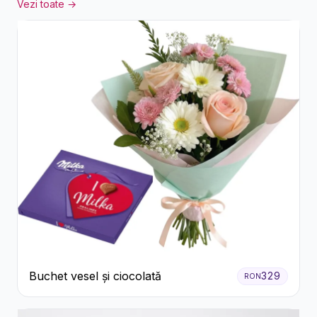
Vezi toate →
Buchet vesel și ciocolată
329
RON