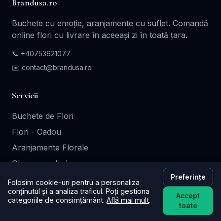
Brandusa.ro
Buchete cu emoție, aranjamente cu suflet. Comandă
online flori cu livrare în aceeași zi în toată țara.
📞
+40753621077
✉️ contact@brandusa.ro
Servicii
Buchete de Flori
Flori - Cadou
Aranjamente Florale
Coroane - Jerbe
Preferințe
Cutii Cadou
Folosim cookie-uri pentru a personaliza
conținutul și a analiza traficul. Poți gestiona
Accept
categoriile de consimțământ.
Află mai mult
.
toate
Informații