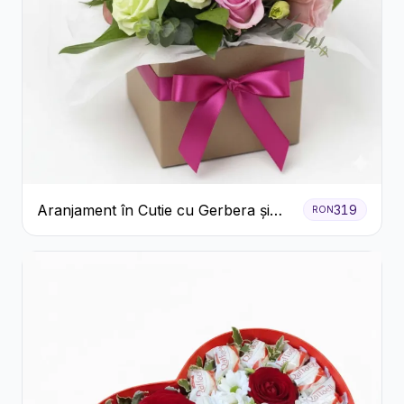
Aranjament în Cutie cu Gerbera și
319
RON
Trandafiri Roz