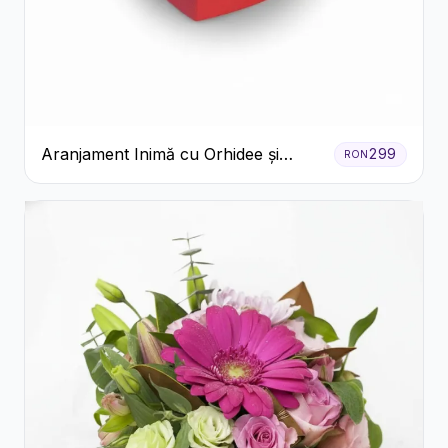
Aranjament Inimă cu Orhidee și
299
RON
Floarea Miresei