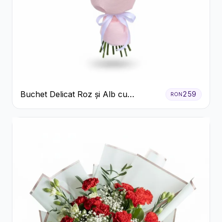
Buchet Delicat Roz și Alb cu
259
RON
Trandafiri și Lisianthus