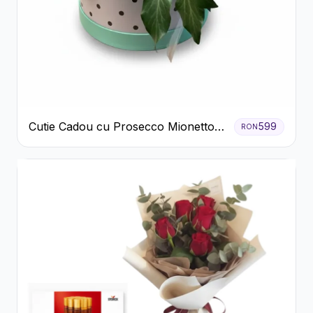
Cutie Cadou cu Prosecco Mionetto
599
RON
Ferrero Rocher și Flori Pastelate