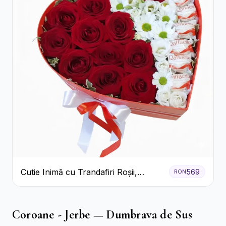
Cutie Inimă cu Trandafiri Roșii,
569
RON
Crizanteme Albe și Bomboane
Raffaello
Coroane - Jerbe — Dumbrava de Sus