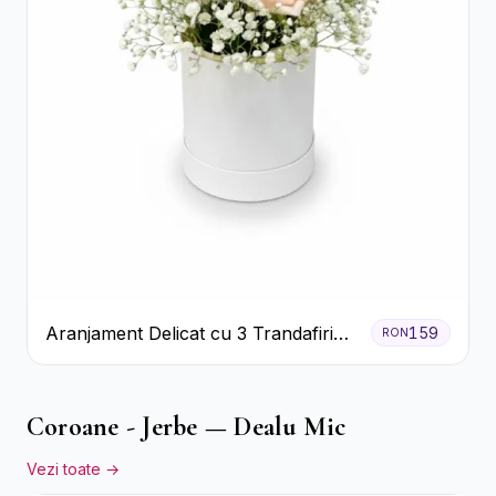
Aranjament Delicat cu 3 Trandafiri
159
RON
Roz în Cutie Albă
Coroane - Jerbe — Dealu Mic
Vezi toate →