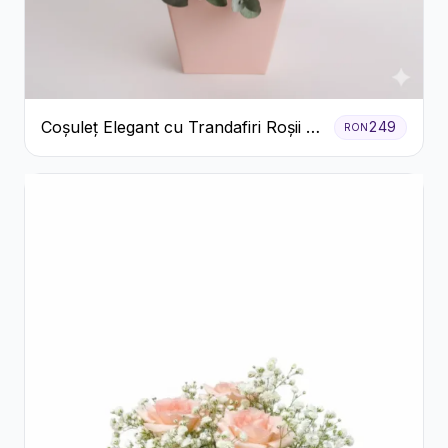
Coșuleț Elegant cu Trandafiri Roșii și
249
RON
Lisianthus Alb