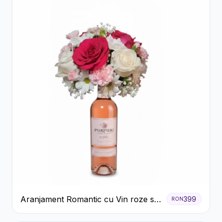
Aranjament Romantic cu Vin roze si
399
RON
Flori pastel