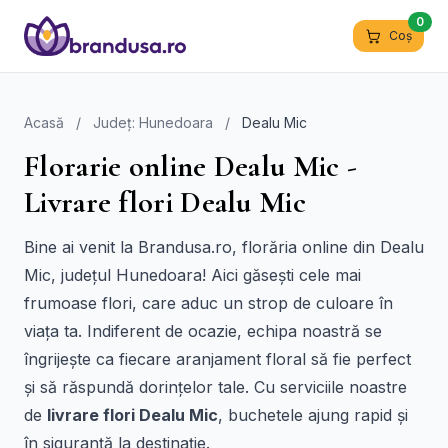
0
Coș
Acasă
/
Județ: Hunedoara
/
Dealu Mic
Florarie online Dealu Mic -
Livrare flori Dealu Mic
Bine ai venit la Brandusa.ro, florăria online din Dealu
Mic, județul Hunedoara! Aici găsești cele mai
frumoase flori, care aduc un strop de culoare în
viața ta. Indiferent de ocazie, echipa noastră se
îngrijește ca fiecare aranjament floral să fie perfect
și să răspundă dorințelor tale. Cu serviciile noastre
de
livrare flori Dealu Mic
, buchetele ajung rapid și
în siguranță la destinație.