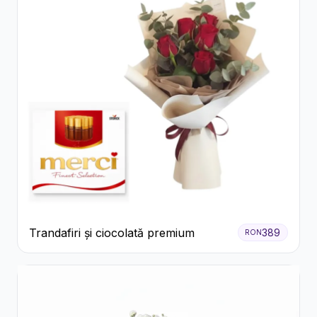
Trandafiri și ciocolată premium
389
RON