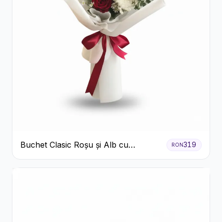
Buchet Clasic Roșu și Alb cu
319
RON
Crizanteme