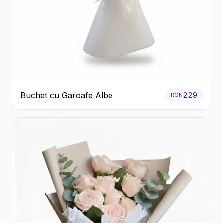
Buchet cu Garoafe Albe
229
RON