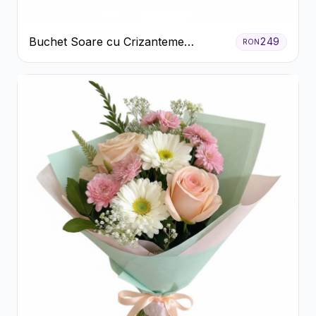
Buchet Soare cu Crizanteme
249
RON
Galbene și Trandafiri Albi