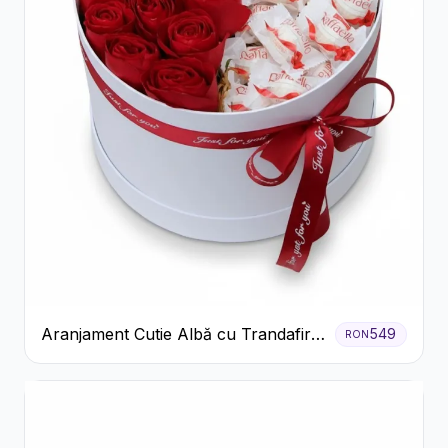
Aranjament Cutie Albă cu Trandafiri
549
RON
Roșii și Raffaello