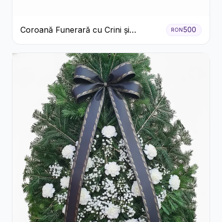
Coroană Funerară cu Crini și
500
RON
Garoafe Albe