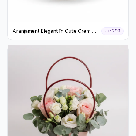
Aranjament Elegant în Cutie Crem cu
299
RON
Crizanteme și Trandafiri