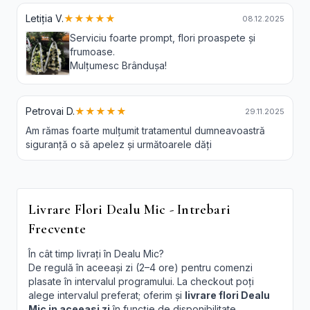
Letiția V.
★★★★★
08.12.2025
Serviciu foarte prompt, flori proaspete și
frumoase.
Mulțumesc Brândușa!
Petrovai D.
★★★★★
29.11.2025
Am rămas foarte mulțumit tratamentul dumneavoastră
siguranță o să apelez și următoarele dăți
Livrare Flori Dealu Mic - Intrebari
Frecvente
În cât timp livrați în Dealu Mic?
De regulă în aceeași zi (2–4 ore) pentru comenzi
plasate în intervalul programului. La checkout poți
alege intervalul preferat; oferim și
livrare flori Dealu
Mic in aceeasi zi
în funcție de disponibilitate.