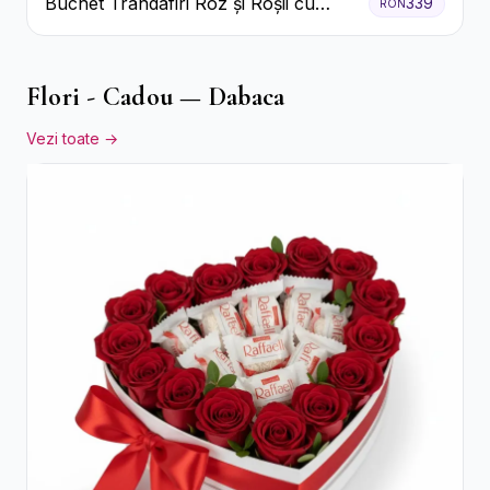
Buchet Trandafiri Roz și Roșii cu
339
RON
Eucalipt și Gypsophila
Flori - Cadou — Dabaca
Vezi toate →