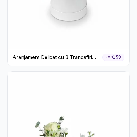
Aranjament Delicat cu 3 Trandafiri
159
RON
Roz în Cutie Albă