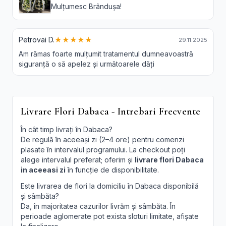
Mulțumesc Brândușa!
Petrovai D.
★★★★★
29.11.2025
Am rămas foarte mulțumit tratamentul dumneavoastră
siguranță o să apelez și următoarele dăți
Livrare Flori Dabaca - Intrebari Frecvente
În cât timp livrați în Dabaca?
De regulă în aceeași zi (2–4 ore) pentru comenzi
plasate în intervalul programului. La checkout poți
alege intervalul preferat; oferim și
livrare flori Dabaca
in aceeasi zi
în funcție de disponibilitate.
Este livrarea de flori la domiciliu în Dabaca disponibilă
și sâmbăta?
Da, în majoritatea cazurilor livrăm și sâmbăta. În
perioade aglomerate pot exista sloturi limitate, afișate