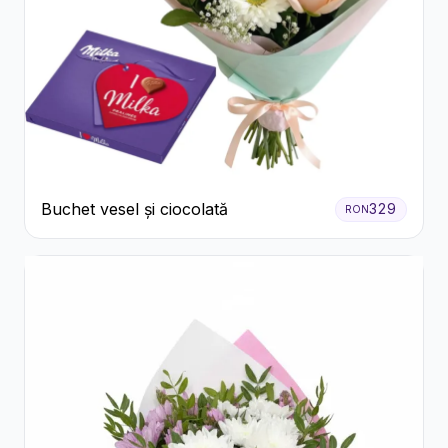
Buchet vesel și ciocolată
329
RON