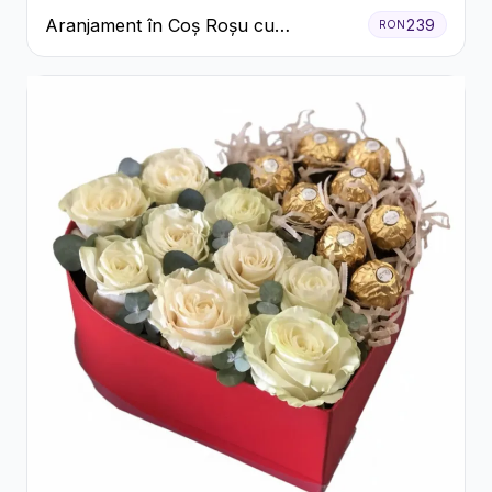
Aranjament în Coș Roșu cu
239
RON
Trandafiri și Crizanteme Albe