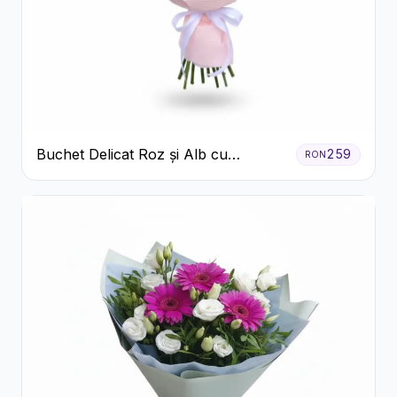
Buchet Delicat Roz și Alb cu
259
RON
Trandafiri și Lisianthus