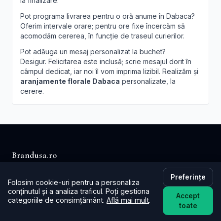
la finalizare.
Pot programa livrarea pentru o oră anume în Dabaca?
Oferim intervale orare; pentru ore fixe încercăm să
acomodăm cererea, în funcție de traseul curierilor.
Pot adăuga un mesaj personalizat la buchet?
Desigur. Felicitarea este inclusă; scrie mesajul dorit în
câmpul dedicat, iar noi îl vom imprima lizibil. Realizăm și
aranjamente florale Dabaca
personalizate, la
cerere.
Brandusa.ro
Buchete cu emoție, aranjamente cu suflet. Comandă
Preferințe
Folosim cookie-uri pentru a personaliza
online flori cu livrare în aceeași zi în toată țara.
conținutul și a analiza traficul. Poți gestiona
Accept
categoriile de consimțământ.
Află mai mult
.
📞
+40753621077
toate
✉️ contact@brandusa.ro