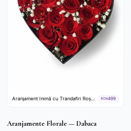
Aranjament Inimă cu Trandafiri Roșii
499
RON
și Floarea Miresei
Aranjamente Florale — Dabaca