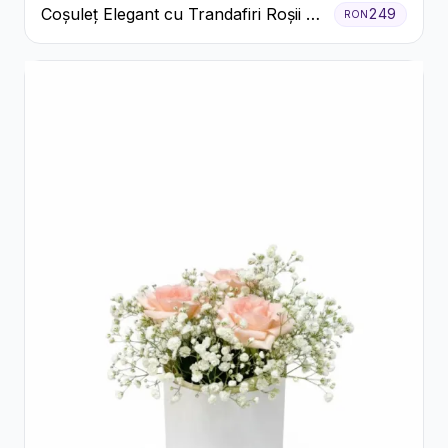
Coșuleț Elegant cu Trandafiri Roșii și
249
RON
Lisianthus Alb