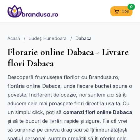
0
Coș
Acasă
/
Județ: Hunedoara
/
Dabaca
Florarie online Dabaca - Livrare
flori Dabaca
Descoperă frumusețea florilor cu Brandusa.ro,
florăria online Dabaca, unde fiecare buchet spune o
poveste. Indiferent de ocazie, noi suntem aici să îți
aducem cele mai proaspete flori direct la ușa ta. Cu
un simplu click, poți să
comanzi flori online Dabaca
și să te bucuri de livrări rapide și sigure. Fie că vrei
să surprinzi pe cineva drag sau să îți îmbunătățești
spațiul personal, suntem pregătiți să îți oferim cele