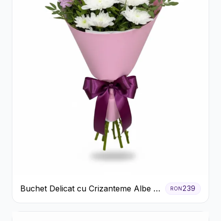
Buchet Delicat cu Crizanteme Albe și
239
RON
Mov