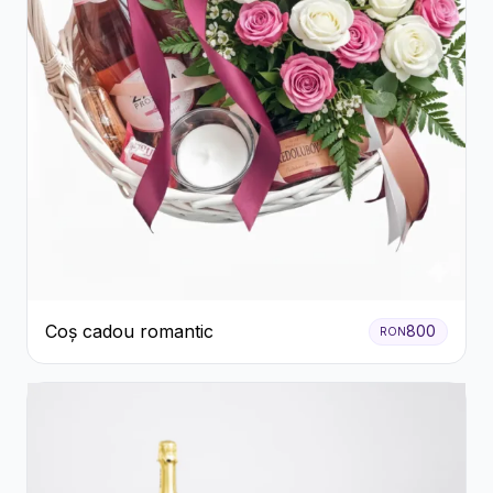
Coș cadou romantic
800
RON