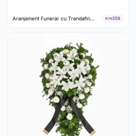
Aranjament Funerar cu Trandafiri
359
RON
Albi Crizanteme Galbene și Crini