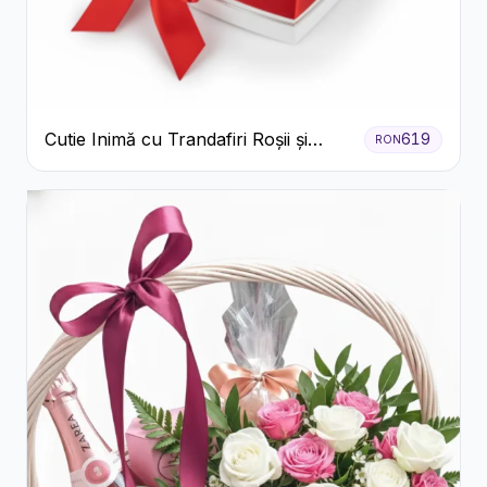
Cutie Inimă cu Trandafiri Roșii și
619
RON
Bomboane Raffaello