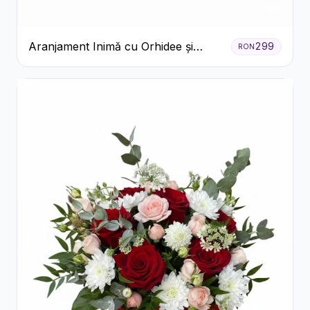
Aranjament Inimă cu Orhidee și
299
RON
Floarea Miresei