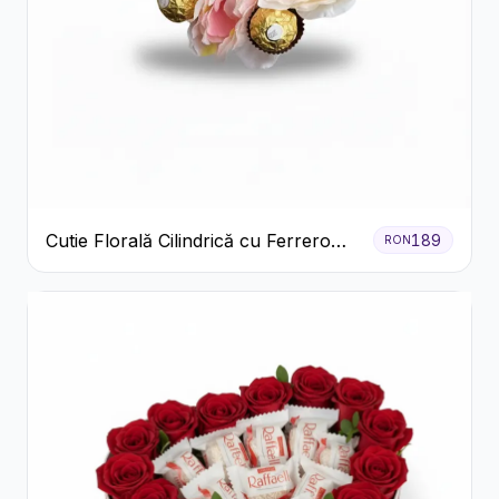
Cutie Florală Cilindrică cu Ferrero
189
RON
Rocher și Trandafiri Pastel