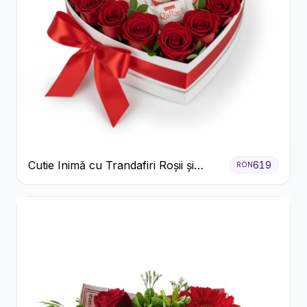
Cutie Inimă cu Trandafiri Roșii și
619
RON
Bomboane Raffaello