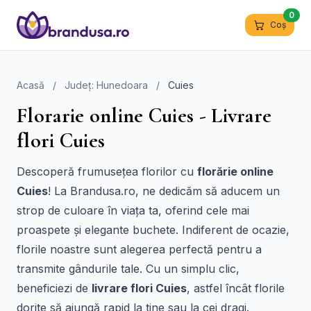
0
Coș
Acasă
/
Județ: Hunedoara
/
Cuies
Florarie online Cuies - Livrare
flori Cuies
Descoperă frumusețea florilor cu
florărie online
Cuies
! La Brandusa.ro, ne dedicăm să aducem un
strop de culoare în viața ta, oferind cele mai
proaspete și elegante buchete. Indiferent de ocazie,
florile noastre sunt alegerea perfectă pentru a
transmite gândurile tale. Cu un simplu clic,
beneficiezi de
livrare flori Cuies
, astfel încât florile
dorite să ajungă rapid la tine sau la cei dragi.