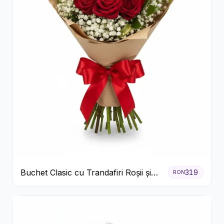
Buchet Clasic cu Trandafiri Roșii și
319
RON
Gypsophila