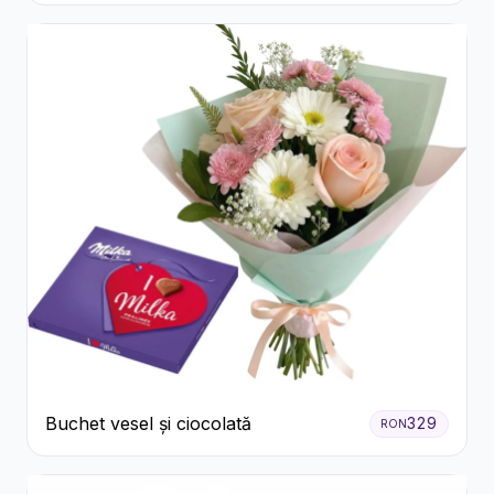
Buchet vesel și ciocolată
329
RON