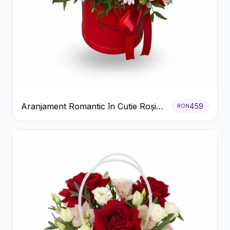
Aranjament Romantic în Cutie Roșie
459
RON
cu Trandafiri și Crizanteme