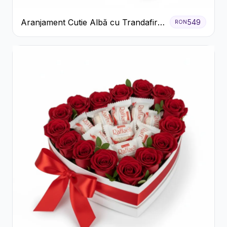
Aranjament Cutie Albă cu Trandafiri
549
RON
Roșii și Raffaello