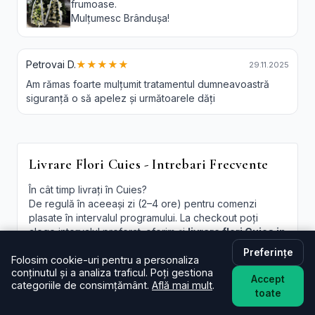
frumoase.
Mulțumesc Brândușa!
Petrovai D.
★★★★★
29.11.2025
Am rămas foarte mulțumit tratamentul dumneavoastră
siguranță o să apelez și următoarele dăți
Livrare Flori Cuies - Intrebari Frecvente
În cât timp livrați în Cuies?
De regulă în aceeași zi (2–4 ore) pentru comenzi
plasate în intervalul programului. La checkout poți
alege intervalul preferat; oferim și
livrare flori Cuies in
aceeasi zi
în funcție de disponibilitate.
Preferințe
Folosim cookie-uri pentru a personaliza
Este livrarea de flori la domiciliu în Cuies disponibilă și
conținutul și a analiza traficul. Poți gestiona
Accept
sâmbăta?
categoriile de consimțământ.
Află mai mult
.
toate
Da, în majoritatea cazurilor livrăm și sâmbăta. În
perioade aglomerate pot exista sloturi limitate, afișate