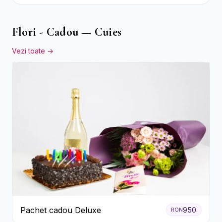
Floarea Miresei
Flori - Cadou — Cuies
Vezi toate →
Pachet cadou Deluxe
950
RON