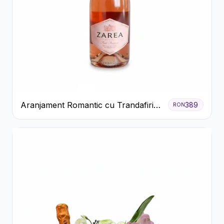
Aranjament Romantic cu Trandafiri
389
RON
Roșii și Șampanie rose