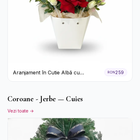
Aranjament în Cutie Albă cu
259
RON
Trandafiri Roșii și Lisianthus
Coroane - Jerbe — Cuies
Vezi toate →