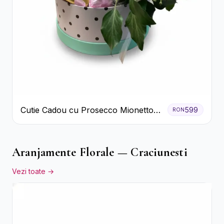
Cutie Cadou cu Prosecco Mionetto
599
RON
Ferrero Rocher și Flori Pastelate
Aranjamente Florale — Craciunesti
Vezi toate →