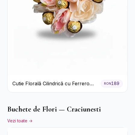
Cutie Florală Cilindrică cu Ferrero
189
RON
Rocher și Trandafiri Pastel
Buchete de Flori — Craciunesti
Vezi toate →