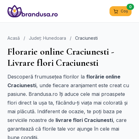
0
Coș
Acasă
/
Județ: Hunedoara
/
Craciunesti
Florarie online Craciunesti -
Livrare flori Craciunesti
Descoperă frumusețea florilor la
florărie online
Craciunesti
, unde fiecare aranjament este creat cu
pasiune. Brandusa.ro îți aduce cele mai proaspete
flori direct la ușa ta, făcându-ți viața mai colorată și
mai plăcută. Indiferent de ocazie, te poți baza pe
serviciile noastre de
livrare flori Craciunesti
, care
garantează că florile tale vor ajunge în cele mai
bune condiții.