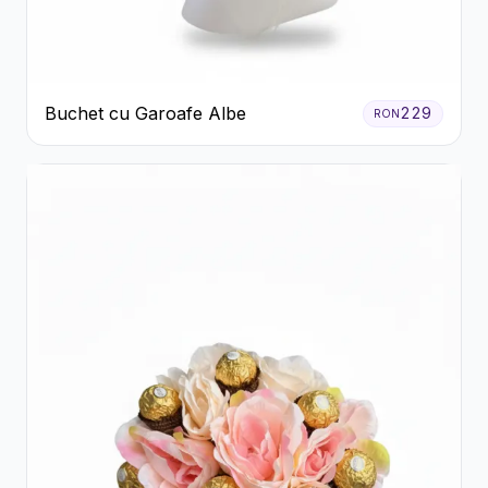
Buchet cu Garoafe Albe
229
RON