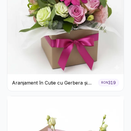
Aranjament în Cutie cu Gerbera și
319
RON
Trandafiri Roz