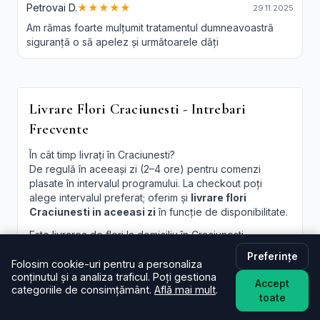
Petrovai D.
★★★★★
29.11.2025
Am rămas foarte mulțumit tratamentul dumneavoastră
siguranță o să apelez și următoarele dăți
Livrare Flori Craciunesti - Intrebari
Frecvente
În cât timp livrați în Craciunesti?
De regulă în aceeași zi (2–4 ore) pentru comenzi
plasate în intervalul programului. La checkout poți
alege intervalul preferat; oferim și
livrare flori
Craciunesti in aceeasi zi
în funcție de disponibilitate.
Este livrarea de flori la domiciliu în Craciunesti
disponibilă și sâmbăta?
Preferințe
Da, în majoritatea cazurilor livrăm și sâmbăta. În
Folosim cookie-uri pentru a personaliza
conținutul și a analiza traficul. Poți gestiona
perioade aglomerate pot exista sloturi limitate, afișate
Accept
categoriile de consimțământ.
Află mai mult
.
la finalizare.
toate
Pot programa livrarea pentru o oră anume în