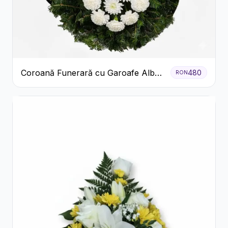
Coroană Funerară cu Garoafe Albe
480
RON
și Crizanteme