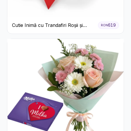
Cutie Inimă cu Trandafiri Roșii și
619
RON
Bomboane Raffaello