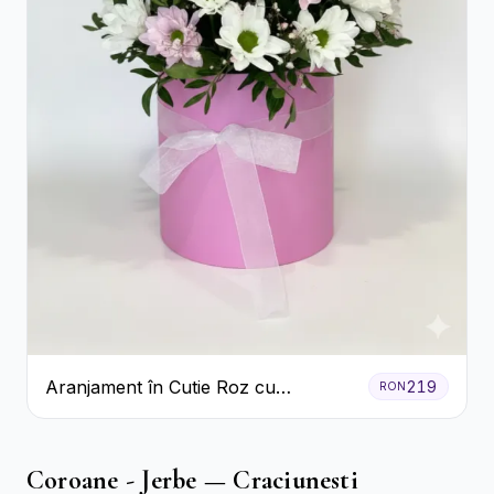
Aranjament în Cutie Roz cu
219
RON
Crizanteme Albe și Lila
Coroane - Jerbe — Craciunesti