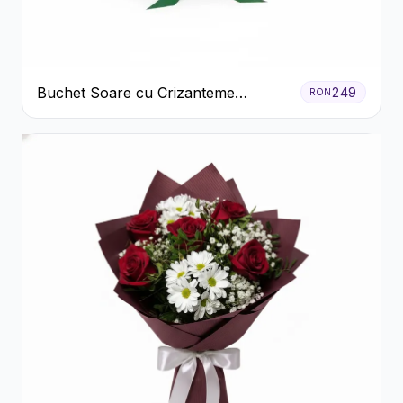
Buchet Soare cu Crizanteme
249
RON
Galbene și Trandafiri Albi