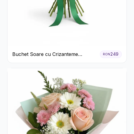
Buchet Soare cu Crizanteme
249
RON
Galbene și Trandafiri Albi