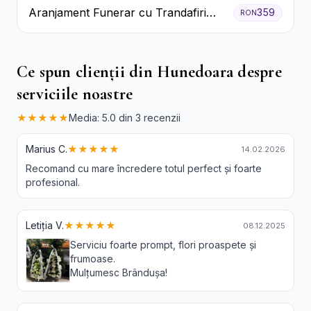
Aranjament Funerar cu Trandafiri
359
RON
Albi Crizanteme Galbene și Crini
Ce spun clienții din Hunedoara despre
serviciile noastre
★★★★★
Media: 5.0 din 3 recenzii
Marius C.
★★★★★
14.02.2026
Recomand cu mare încredere totul perfect și foarte
profesional.
Letiția V.
★★★★★
08.12.2025
Serviciu foarte prompt, flori proaspete și
frumoase.
Mulțumesc Brândușa!