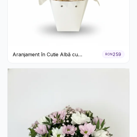
Aranjament în Cutie Albă cu
259
RON
Trandafiri Roșii și Lisianthus