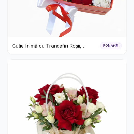
Cutie Inimă cu Trandafiri Roșii,
569
RON
Crizanteme Albe și Bomboane
Raffaello