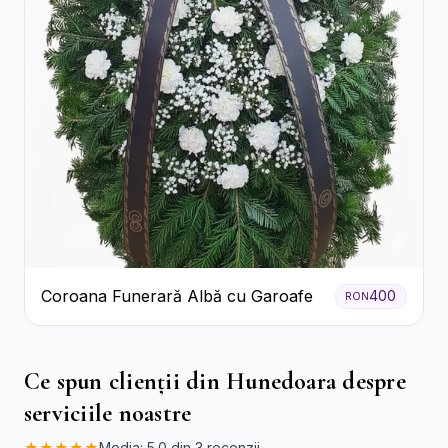
Coroana Funerară Albă cu Garoafe
400
RON
Ce spun clienții din Hunedoara despre
serviciile noastre
★★★★★
Media: 5.0 din 3 recenzii