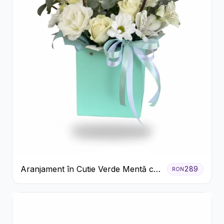
Aranjament în Cutie Verde Mentă cu
289
RON
Trandafiri și Alstroemeria