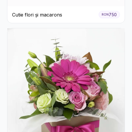
Cutie flori și macarons
750
RON