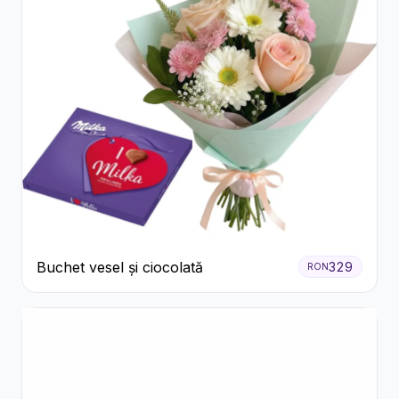
Buchet vesel și ciocolată
329
RON