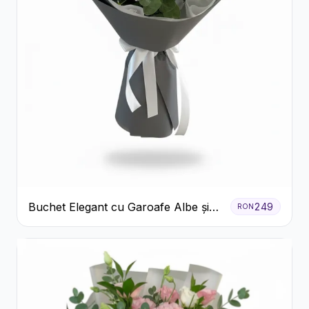
Buchet Elegant cu Garoafe Albe și
249
RON
Eucalipt