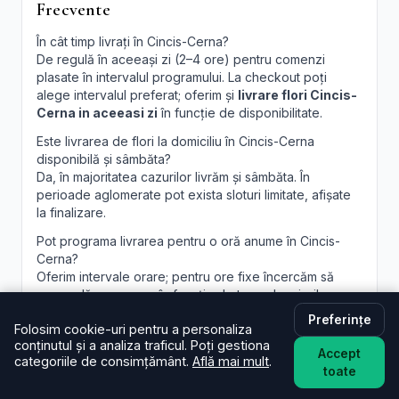
Frecvente
În cât timp livrați în Cincis-Cerna?
De regulă în aceeași zi (2–4 ore) pentru comenzi
plasate în intervalul programului. La checkout poți
alege intervalul preferat; oferim și
livrare flori Cincis-
Cerna in aceeasi zi
în funcție de disponibilitate.
Este livrarea de flori la domiciliu în Cincis-Cerna
disponibilă și sâmbăta?
Da, în majoritatea cazurilor livrăm și sâmbăta. În
perioade aglomerate pot exista sloturi limitate, afișate
la finalizare.
Pot programa livrarea pentru o oră anume în Cincis-
Cerna?
Oferim intervale orare; pentru ore fixe încercăm să
acomodăm cererea, în funcție de traseul curierilor.
Preferințe
Pot adăuga un mesaj personalizat la buchet?
Folosim cookie-uri pentru a personaliza
Desigur. Felicitarea este inclusă; scrie mesajul dorit în
conținutul și a analiza traficul. Poți gestiona
Accept
câmpul dedicat, iar noi îl vom imprima lizibil. Realizăm și
categoriile de consimțământ.
Află mai mult
.
toate
aranjamente florale Cincis-Cerna
personalizate, la
cerere.