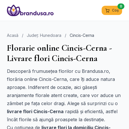
0
Coș
Acasă
/
Județ: Hunedoara
/
Cincis-Cerna
Florarie online Cincis-Cerna -
Livrare flori Cincis-Cerna
Descoperă frumusețea florilor cu Brandusa.ro,
florăria online Cincis-Cerna, care îți aduce natura
aproape. Indiferent de ocazie, aici găsești
aranjamente florale atent create, care vor aduce un
zâmbet pe fața celor dragi. Alege să surprinzi cu o
livrare flori Cincis-Cerna
rapidă și eficientă, astfel
încât florile să ajungă proaspete la destinație.
Cu opțiunea de
livrare flori la domiciliu Cincis-