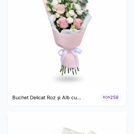
Buchet Delicat Roz și Alb cu
259
RON
Trandafiri și Lisianthus