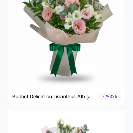
Buchet Delicat cu Lisianthus Alb și
329
RON
Roz