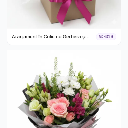
Aranjament în Cutie cu Gerbera și
319
RON
Trandafiri Roz