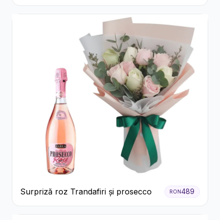
și Floarea Miresei
Surpriză roz Trandafiri și prosecco
489
RON