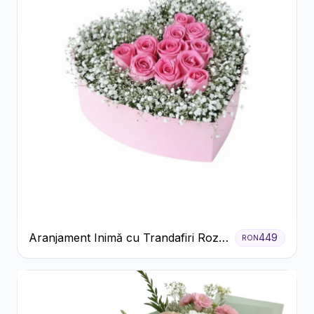
Aranjament Inimă cu Trandafiri Roz
449
RON
și Gypsophila Albă