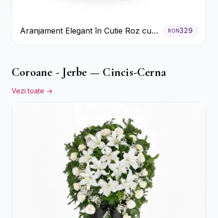
Aranjament Elegant în Cutie Roz cu
329
RON
Trandafiri și Gerbera
Coroane - Jerbe — Cincis-Cerna
Vezi toate →