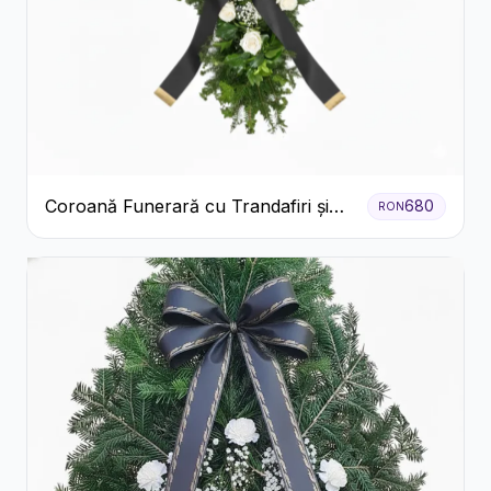
Coroană Funerară cu Trandafiri și
680
RON
Crini