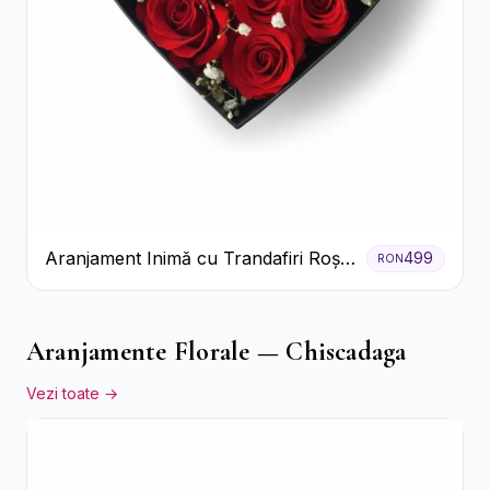
Aranjament Inimă cu Trandafiri Roșii
499
RON
și Floarea Miresei
Aranjamente Florale — Chiscadaga
Vezi toate →