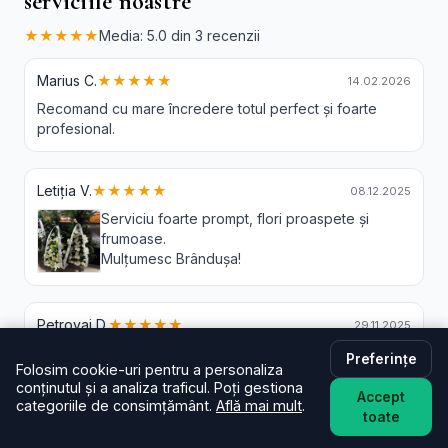
serviciile noastre
★★★★★
Media: 5.0 din 3 recenzii
Marius C.
★★★★★
14.02.2026
Recomand cu mare încredere totul perfect și foarte
profesional.
Letiția V.
★★★★★
08.12.2025
Serviciu foarte prompt, flori proaspete și
frumoase.
Mulțumesc Brândușa!
Petrovai D.
★★★★★
29.11.2025
Am rămas foarte mulțumit tratamentul dumneavoastră
Preferințe
Folosim cookie-uri pentru a personaliza
siguranță o să apelez și următoarele dăți
conținutul și a analiza traficul. Poți gestiona
Accept
categoriile de consimțământ.
Află mai mult
.
toate