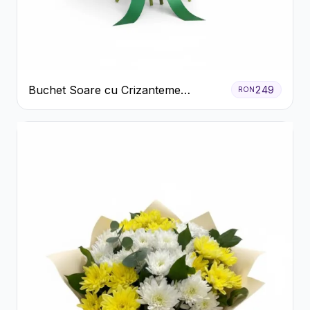
Buchet Soare cu Crizanteme
249
RON
Galbene și Trandafiri Albi