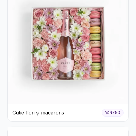
Cutie flori și macarons
750
RON