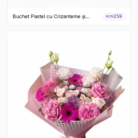
Buchet Pastel cu Crizanteme și
259
RON
Garoafe