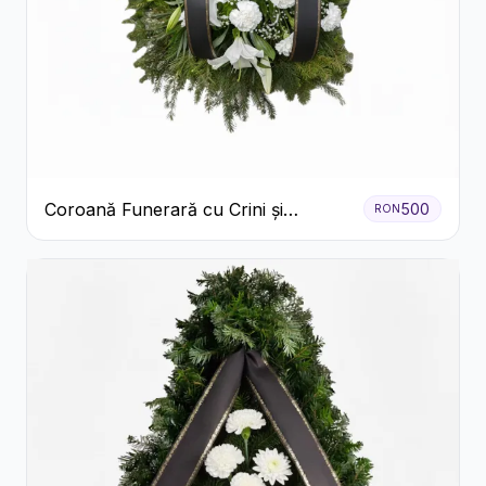
Coroană Funerară cu Crini și
500
RON
Garoafe Albe