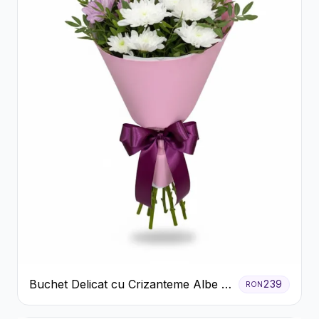
Buchet Delicat cu Crizanteme Albe și
239
RON
Mov