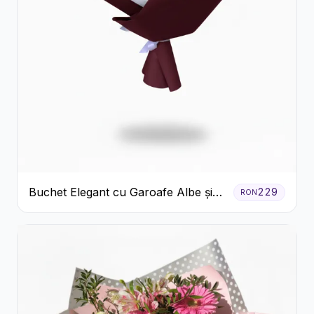
Buchet Elegant cu Garoafe Albe și
229
RON
Eucalipt