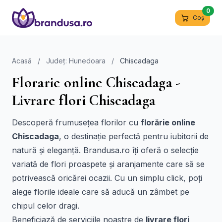
0
Coș
Acasă
/
Județ: Hunedoara
/
Chiscadaga
Florarie online Chiscadaga -
Livrare flori Chiscadaga
Descoperă frumusețea florilor cu
florărie online
Chiscadaga
, o destinație perfectă pentru iubitorii de
natură și eleganță. Brandusa.ro îți oferă o selecție
variată de flori proaspete și aranjamente care să se
potrivească oricărei ocazii. Cu un simplu click, poți
alege florile ideale care să aducă un zâmbet pe
chipul celor dragi.
Beneficiază de serviciile noastre de
livrare flori