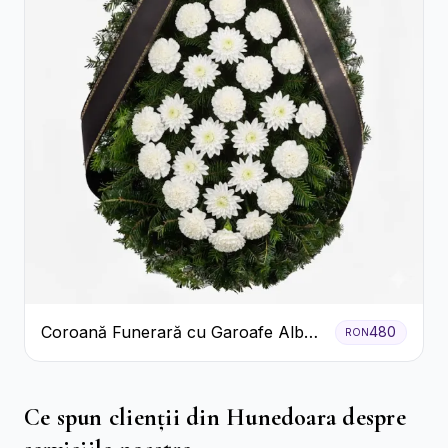
Coroană Funerară cu Garoafe Albe
480
RON
și Crizanteme
Ce spun clienții din Hunedoara despre