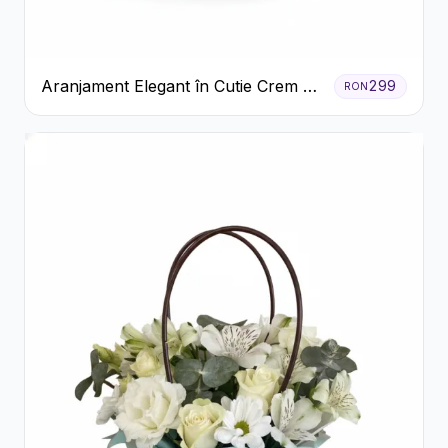
Aranjament Elegant în Cutie Crem cu
299
RON
Crizanteme și Trandafiri