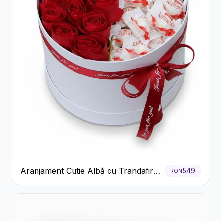
Aranjament Cutie Albă cu Trandafiri
549
RON
Roșii și Raffaello