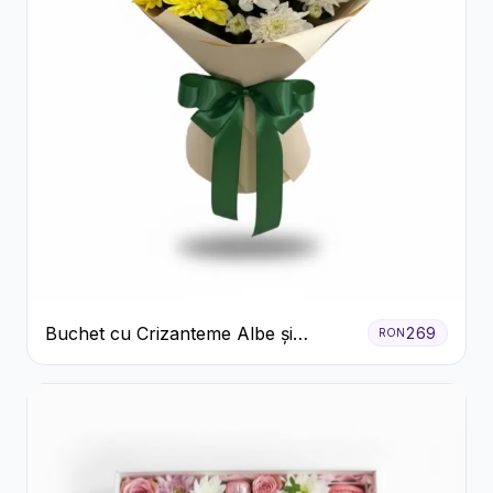
Buchet cu Crizanteme Albe și
269
RON
Galbene