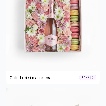
Cutie flori și macarons
750
RON