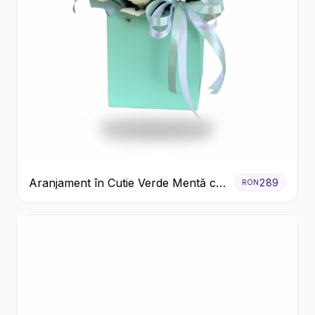
Aranjament în Cutie Verde Mentă cu
289
RON
Trandafiri și Alstroemeria