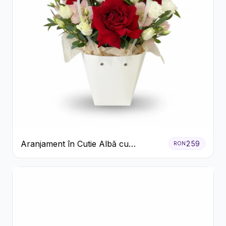
Aranjament în Cutie Albă cu
259
RON
Trandafiri Roșii și Lisianthus