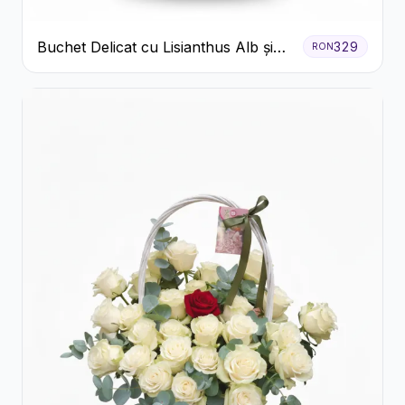
Buchet Delicat cu Lisianthus Alb și
329
RON
Roz