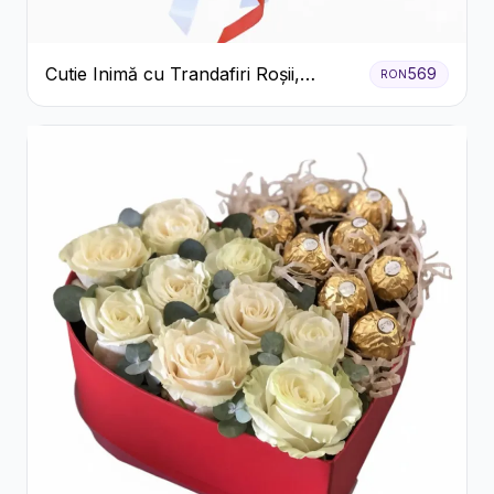
Cutie Inimă cu Trandafiri Roșii,
569
RON
Crizanteme Albe și Bomboane
Raffaello