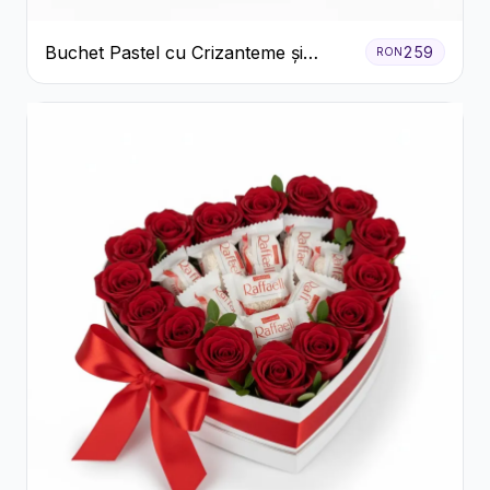
Buchet Pastel cu Crizanteme și
259
RON
Garoafe