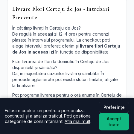
Livrare Flori Certeju de Jos - Intrebari
Frecvente
În cât timp livrați în Certeju de Jos?
De regulă în aceeași zi (2–4 ore) pentru comenzi
plasate în intervalul programului. La checkout poți
alege intervalul preferat; oferim și
livrare flori Certeju
de Jos in aceeasi zi
în funcție de disponibilitate.
Este livrarea de flori la domiciliu în Certeju de Jos
disponibilă și sâmbăta?
Da, în majoritatea cazurilor livrăm și sâmbăta. În
perioade aglomerate pot exista sloturi limitate, afișate
la finalizare.
Pot programa livrarea pentru o oră anume în Certeju de
Jos?
Oferim intervale orare; pentru ore fixe încercăm să
Preferințe
Folosim cookie-uri pentru a personaliza
acomodăm cererea, în funcție de traseul curierilor.
conținutul și a analiza traficul. Poți gestiona
Accept
categoriile de consimțământ.
Află mai mult
.
Pot adăuga un mesaj personalizat la buchet?
toate
Desigur. Felicitarea este inclusă; scrie mesajul dorit în