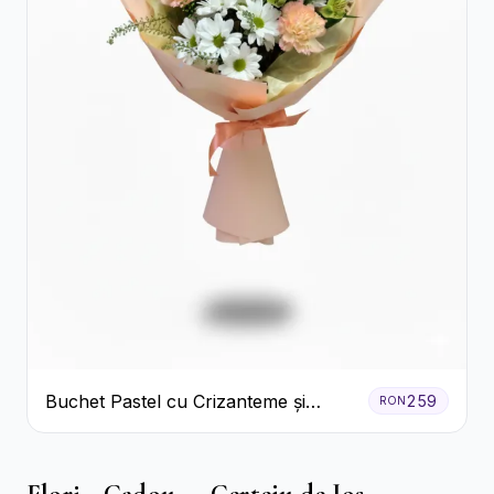
Buchet Pastel cu Crizanteme și
259
RON
Garoafe