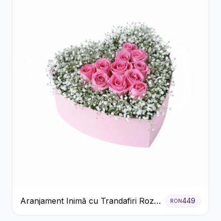
Aranjament Inimă cu Trandafiri Roz
449
RON
și Gypsophila Albă