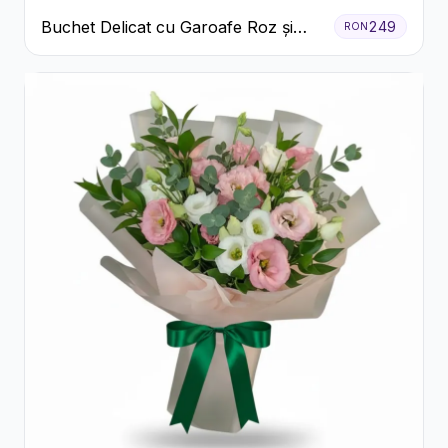
Buchet Delicat cu Garoafe Roz și
249
RON
Crizanteme Albe