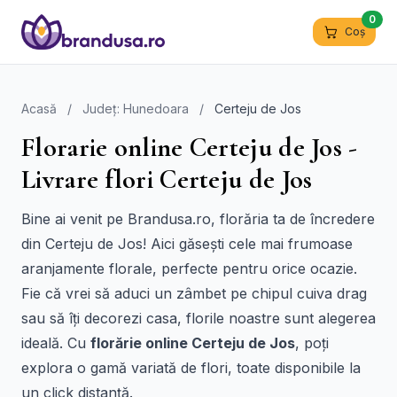
0
Coș
Acasă
/
Județ: Hunedoara
/
Certeju de Jos
Florarie online Certeju de Jos -
Livrare flori Certeju de Jos
Bine ai venit pe Brandusa.ro, florăria ta de încredere
din Certeju de Jos! Aici găsești cele mai frumoase
aranjamente florale, perfecte pentru orice ocazie.
Fie că vrei să aduci un zâmbet pe chipul cuiva drag
sau să îți decorezi casa, florile noastre sunt alegerea
ideală. Cu
florărie online Certeju de Jos
, poți
explora o gamă variată de flori, toate disponibile la
un click distanță.