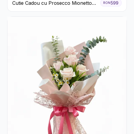
Cutie Cadou cu Prosecco Mionetto
599
RON
Ferrero Rocher și Flori Pastelate