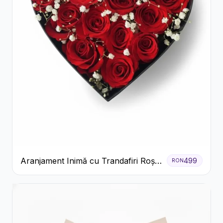
Aranjament Inimă cu Trandafiri Roșii
499
RON
și Floarea Miresei