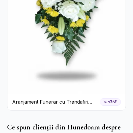
Aranjament Funerar cu Trandafiri
359
RON
Albi Crizanteme Galbene și Crini
Ce spun clienții din Hunedoara despre