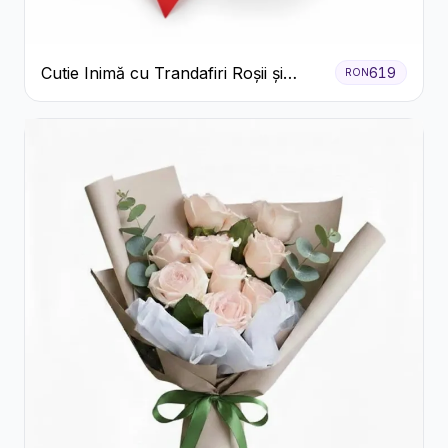
Cutie Inimă cu Trandafiri Roșii și
619
RON
Bomboane Raffaello