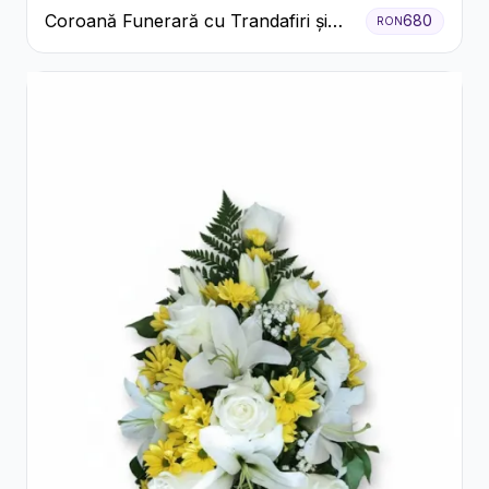
Coroană Funerară cu Trandafiri și
680
RON
Crini