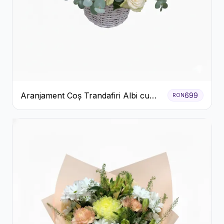
Aranjament Coș Trandafiri Albi cu
699
RON
Accent Roșu