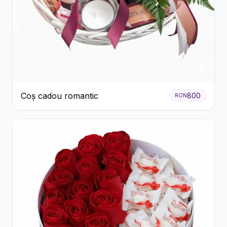
Coș cadou romantic
800
RON