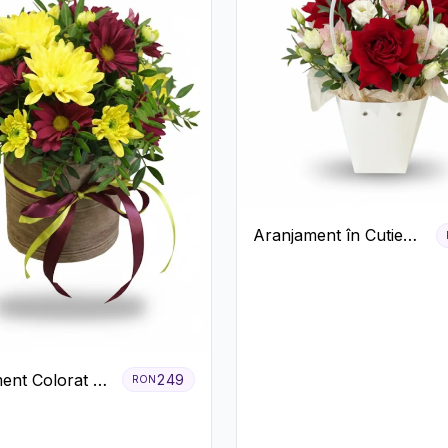
Aranjament în Cutie
Albă cu Trandafiri
Roșii și Lisianthus
ent Colorat cu
249
RON
eme în Cutie