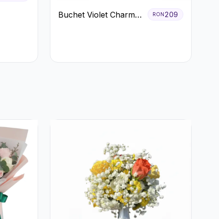
Buchet Violet Charm
209
RON
cu Gerbera și
Lisianthus Alb