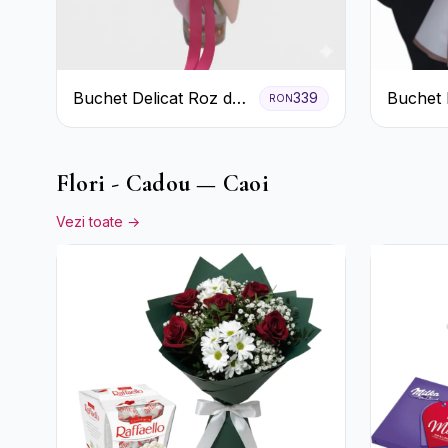
Buchet Delicat Roz de
Buchet 
339
RON
primăvară
Trandafi
Flori - Cadou — Caoi
Vezi toate →