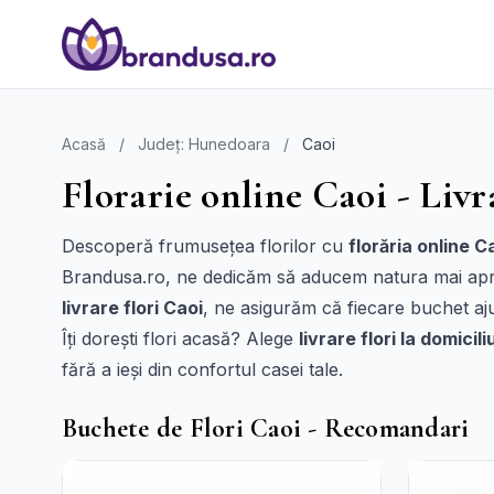
Acasă
/
Județ: Hunedoara
/
Caoi
Florarie online Caoi - Livr
Descoperă frumusețea florilor cu
florăria online C
Brandusa.ro, ne dedicăm să aducem natura mai aproap
livrare flori Caoi
, ne asigurăm că fiecare buchet ajun
Îți dorești flori acasă? Alege
livrare flori la domicil
fără a ieși din confortul casei tale.
Buchete de Flori Caoi - Recomandari