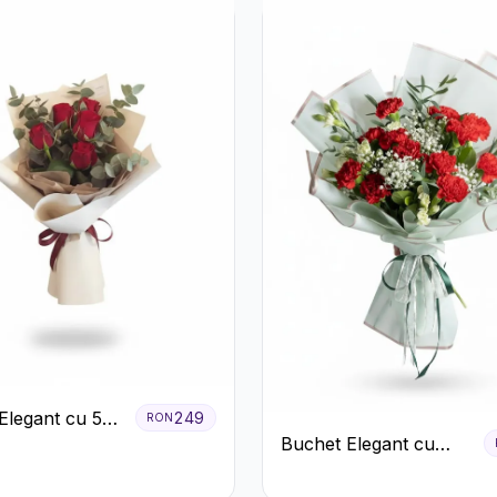
Elegant cu 5
249
RON
Buchet Elegant cu
ri Roșii și
Garoafe Roșii și
Floarea Miresei