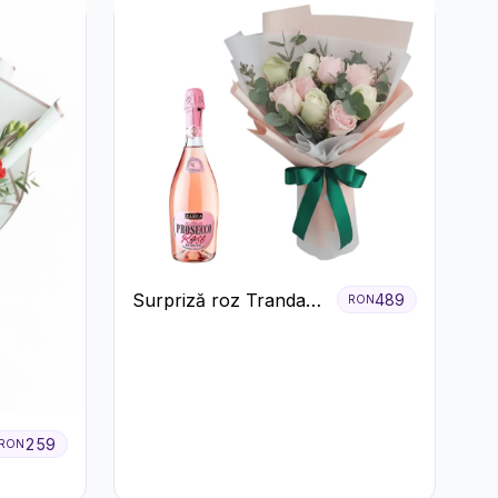
Surpriză roz Trandafiri
489
RON
și prosecco
259
RON