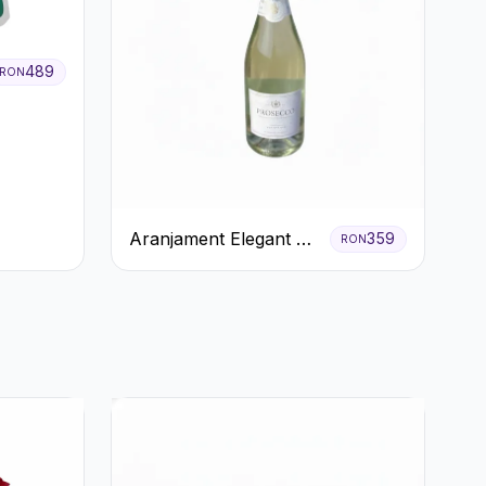
489
RON
Aranjament Elegant cu
359
RON
Prosecco și Flori
Galbene.