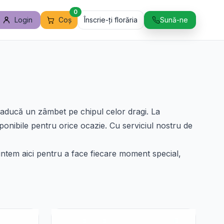
0
Login
Coș
Înscrie-ți florăria
Sună-ne
ă aducă un zâmbet pe chipul celor dragi. La
onibile pentru orice ocazie. Cu serviciul nostru de
untem aici pentru a face fiecare moment special,