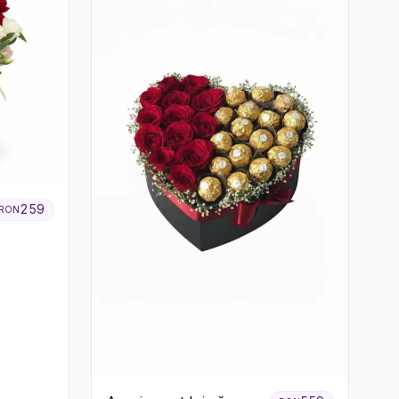
259
RON