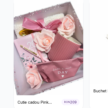
Buchet 
Trandafi
Cutie cadou Pink
Eucalipt
209
RON
Blossom Day