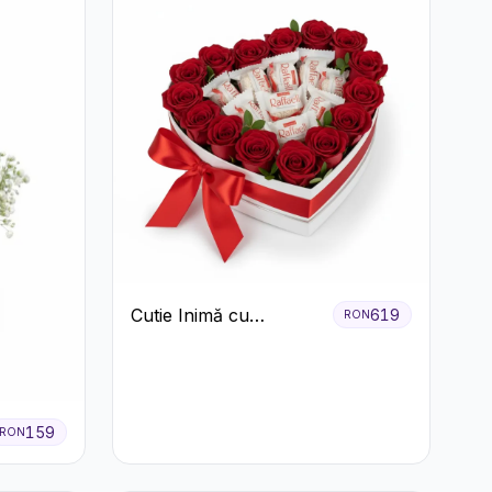
Cutie Inimă cu
619
RON
Trandafiri Roșii și
Bomboane Raffaello
159
RON