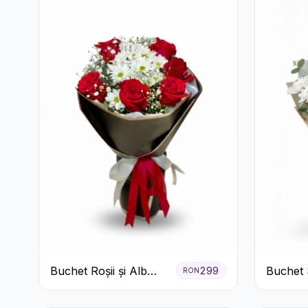
Buchet Roșii și Alb
Buchet 
299
RON
Clasic
cu Trand
și Criz