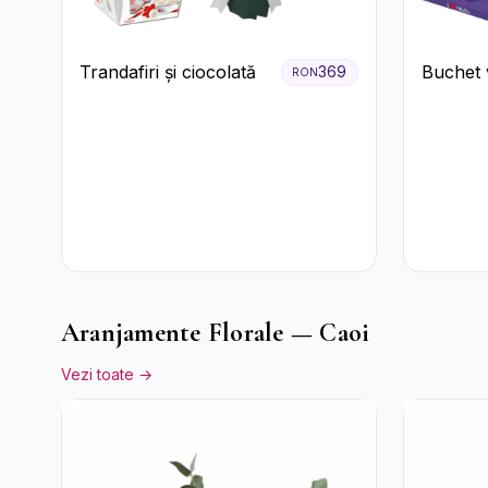
Trandafiri și ciocolată
Buchet v
369
RON
ciocolat
Aranjamente Florale — Caoi
Vezi toate →