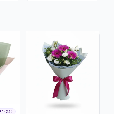
249
RON