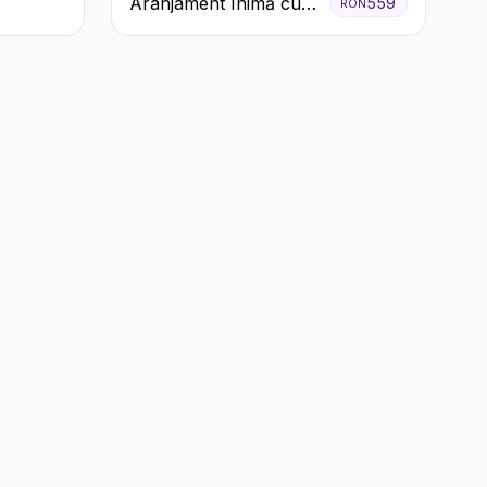
Aranjament Inimă cu
559
RON
Trandafiri Roșii și
Ciocolată Ferrero
Rocher