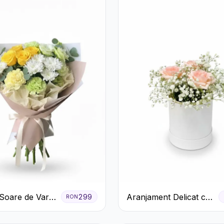
Soare de Vară
Aranjament Delicat cu
299
RON
afiri Galbeni
3 Trandafiri Roz în
anteme Albe
Cutie Albă