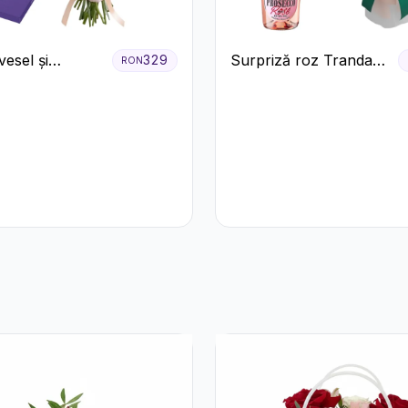
esel și
Surpriză roz Trandafiri
329
RON
ă
și prosecco