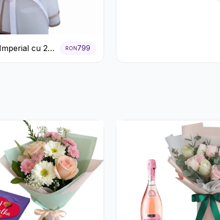
Nuanțe Pastel cu
Trandafiri și
Crizanteme Roz
Imperial cu 25
799
RON
ri