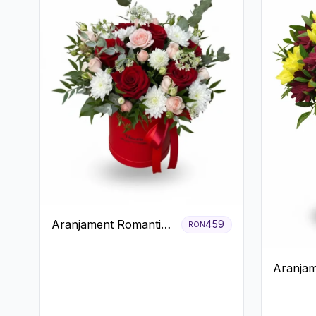
Aranjament Romantic
459
RON
în Cutie Roșie cu
Trandafiri și
Aranjam
Crizanteme
Crizant
Rustică