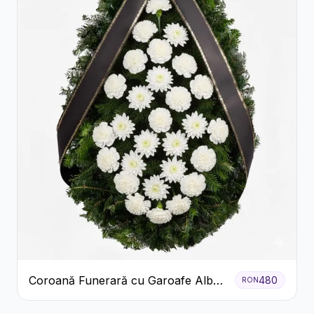
Coroană Funerară cu Garoafe Albe
480
RON
și Crizanteme