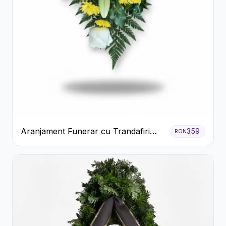
Aranjament Funerar cu Trandafiri
359
RON
Albi Crizanteme Galbene și Crini