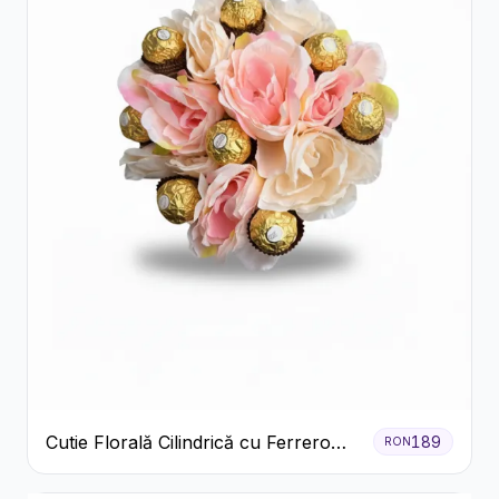
Cutie Florală Cilindrică cu Ferrero
189
RON
Rocher și Trandafiri Pastel