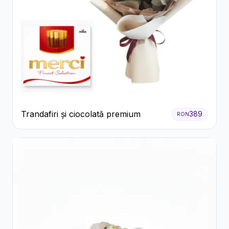
Trandafiri și ciocolată premium
389
RON