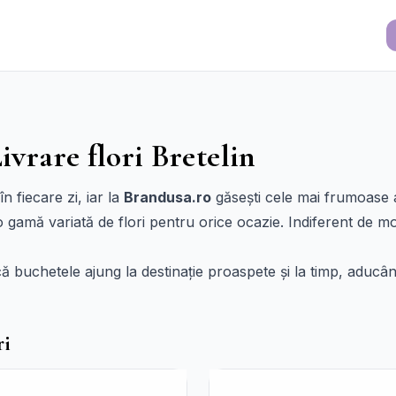
ivrare flori Bretelin
n fiecare zi, iar la
Brandusa.ro
găsești cele mai frumoase a
o gamă variată de flori pentru orice ocazie. Indiferent de mo
că buchetele ajung la destinație proaspete și la timp, aducâ
ri