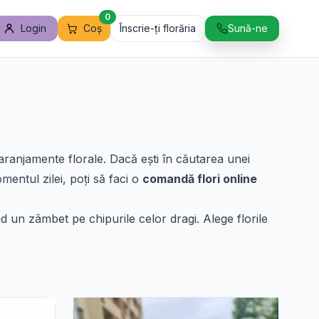
0
Login
Coș
Înscrie-ți florăria
Sună-ne
ranjamente florale. Dacă ești în căutarea unei
mentul zilei, poți să faci o
comandă flori online
nd un zâmbet pe chipurile celor dragi. Alege florile