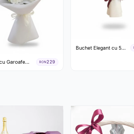
Buchet Elegant cu 5
Trandafiri Roșii și
cu Garoafe
Eucalipt
229
RON