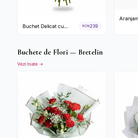
Aranjam
Trandafi
Buchet Delicat cu
239
RON
Accent
Crizanteme Albe și
Mov
Buchete de Flori — Bretelin
Vezi toate →