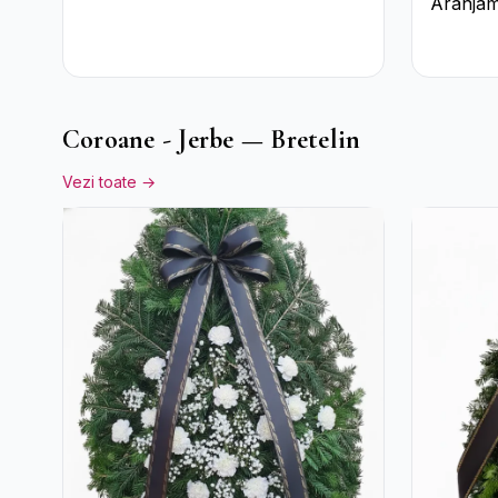
Aranjam
Crizanteme Albe și
Verde î
Bomboane Raffaello
Pal
Coroane - Jerbe — Bretelin
Vezi toate →