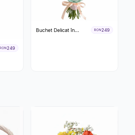
Buchet Delicat în
249
RON
Nuanțe Pastel cu
Trandafiri și
249
RON
Crizanteme Roz