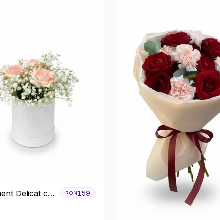
ent Delicat cu
159
RON
firi Roz în
lbă