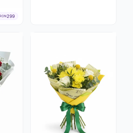
299
RON