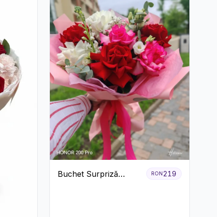
Buchet Surpriză
219
RON
Colorat cu Flori de
Sezon