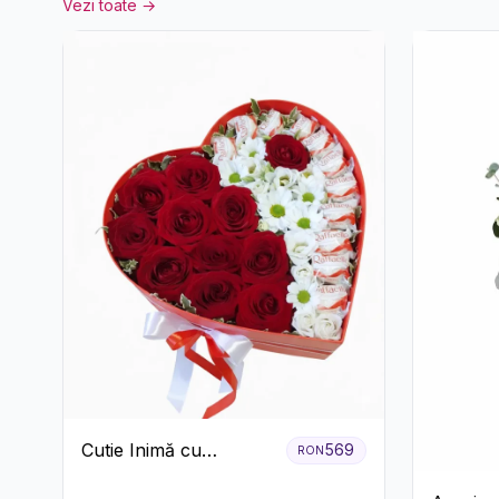
Vezi toate →
Cutie Inimă cu
569
RON
Trandafiri Roșii,