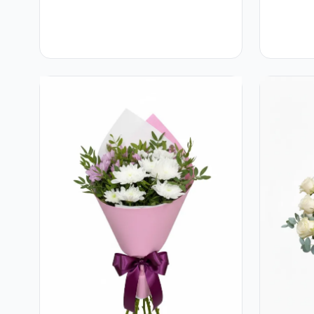
Crizanteme în Cutie
Rustică