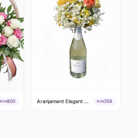
Aranjament Elegant cu
800
359
RON
RON
Prosecco și Flori
Galbene.