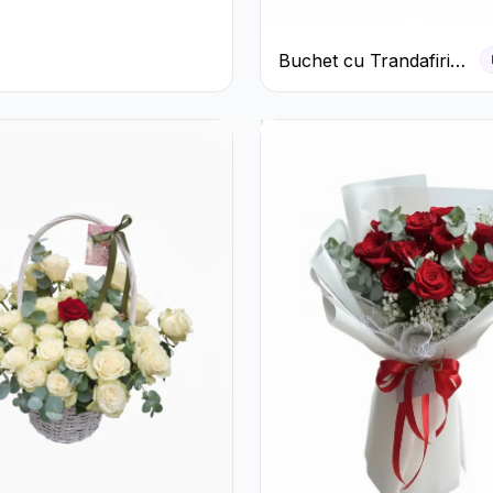
Buchet cu Trandafiri
Roșii și Garoafe Roz
Pal