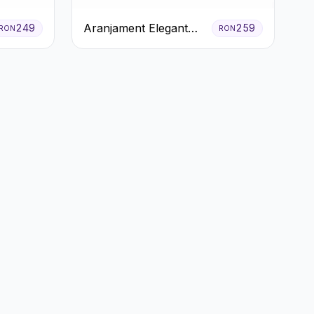
Aranjament Elegant
249
259
RON
RON
Alb-Verde în Cutie Gri