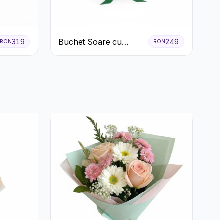
Buchet Soare cu
319
249
RON
RON
Crizanteme Galbene și
Trandafiri Albi