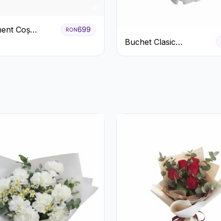
ent Coș
699
RON
ri Albi cu
Buchet Clasic
 Roșu
Trandafiri Roșii și
Eucalipt