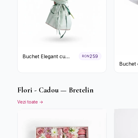
Buchet Elegant cu
259
RON
Garoafe Roșii și
Buchet 
Floarea Miresei
Albe
Flori - Cadou — Bretelin
Vezi toate →