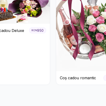
cadou Deluxe
950
RON
Coș cadou romantic