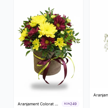
Aranjam
3 Tranda
Aranjament Colorat cu
249
RON
Cutie A