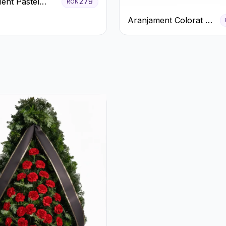
ent Pastel
279
RON
n Cutie Galben
Aranjament Colorat cu
Crizanteme în Cutie
Rustică