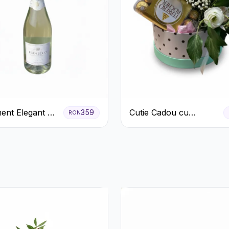
ent Elegant cu
Cutie Cadou cu
359
RON
 și Flori
Prosecco Mionetto
.
Ferrero Rocher și Flori
Pastelate