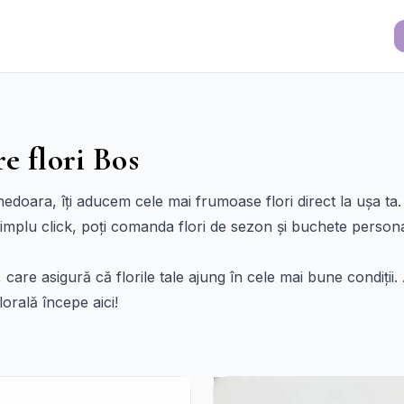
re flori Bos
nedoara, îți aducem cele mai frumoase flori direct la ușa ta. 
mplu click, poți comanda flori de sezon și buchete personali
, care asigură că florile tale ajung în cele mai bune condiții
lorală începe aici!