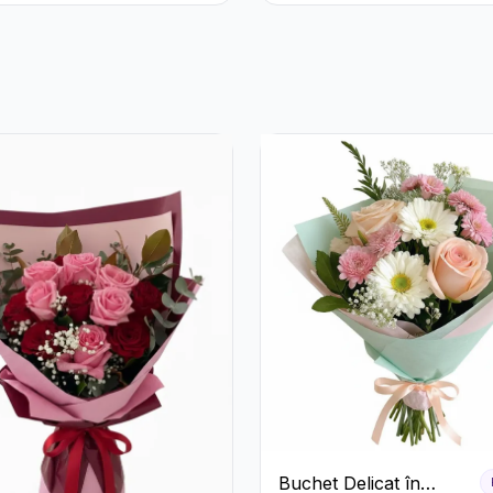
și Crizanteme Albe
Buchet Delicat în