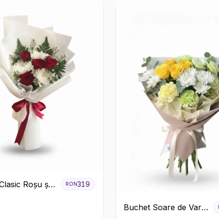
Clasic Roșu și
319
RON
Crizanteme
Buchet Soare de Vară
cu Trandafiri Galbeni