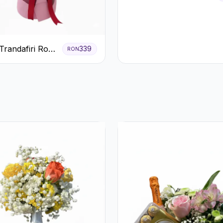
Nuanțe Pastel cu
Trandafiri și
Crizanteme Roz
Trandafiri Roz
339
RON
 cu Eucalipt și
ila