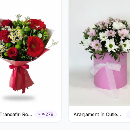
randafiri Roșii
Aranjament în Cutie
279
RON
 și Verdeață
Roz cu Crizanteme
Albe și Lila