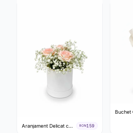
Buchet 
Alb cu 
Aranjament Delicat cu
159
RON
3 Trandafiri Roz în