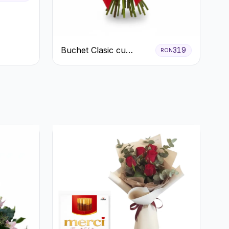
Buchet Clasic cu
319
RON
Trandafiri Roșii și
Gypsophila