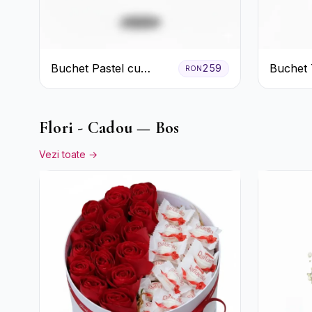
Buchet Pastel cu
Buchet 
259
RON
Crizanteme și Garoafe
și Roșii
Gypsoph
Flori - Cadou — Bos
Vezi toate →