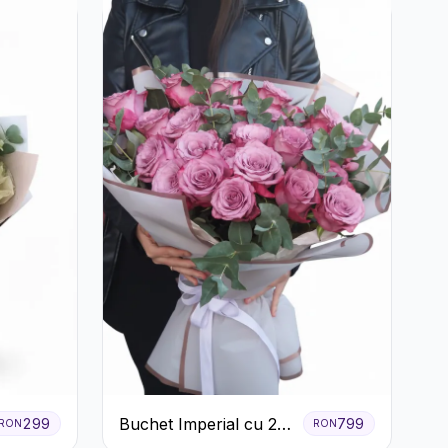
Buchet Imperial cu 25
299
799
RON
RON
Trandafiri