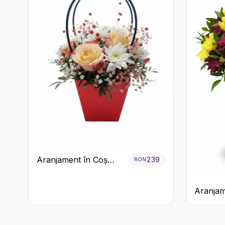
Aranjament în Coș
239
RON
Roșu cu Trandafiri și
Crizanteme Albe
Aranjam
Crizant
Rustică