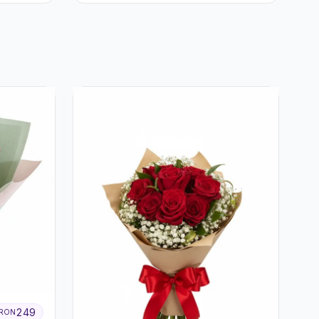
249
RON