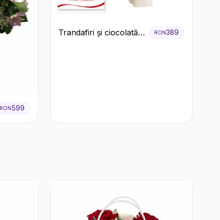
Trandafiri și ciocolată
389
RON
premium
599
RON