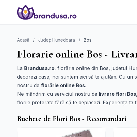
Acasă
/
Județ: Hunedoara
/
Bos
Florarie online Bos - Livra
La
Brandusa.ro
, florăria online din Bos, județul Hu
decorezi casa, noi suntem aici să te ajutăm. Cu un si
nostru de
florărie online Bos
.
Ne mândrim cu serviciul nostru de
livrare flori Bos
florile preferate fără să te deplasezi. Experiența ta f
Buchete de Flori Bos - Recomandari