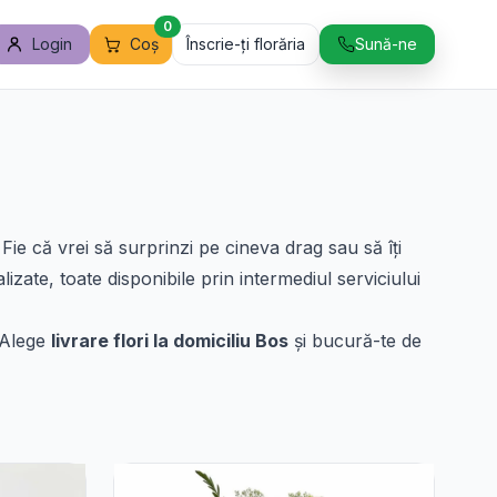
0
Login
Coș
Înscrie-ți florăria
Sună-ne
Fie că vrei să surprinzi pe cineva drag sau să îți
zate, toate disponibile prin intermediul serviciului
. Alege
livrare flori la domiciliu Bos
și bucură-te de