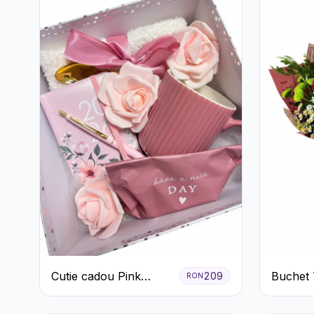
Cutie cadou Pink
Buchet T
209
RON
Blossom Day
Gerbera