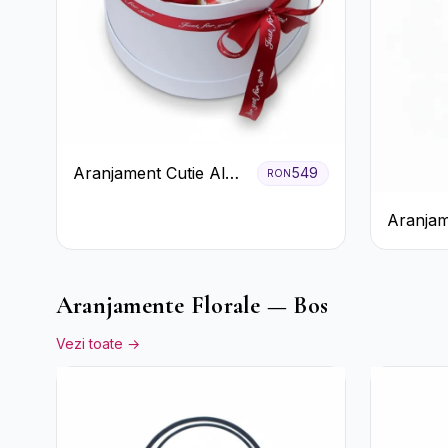
Aranjament Cutie Albă
549
RON
cu Trandafiri Roșii și
Aranjam
Raffaello
Prosecco
Galbene
Aranjamente Florale — Bos
Vezi toate →