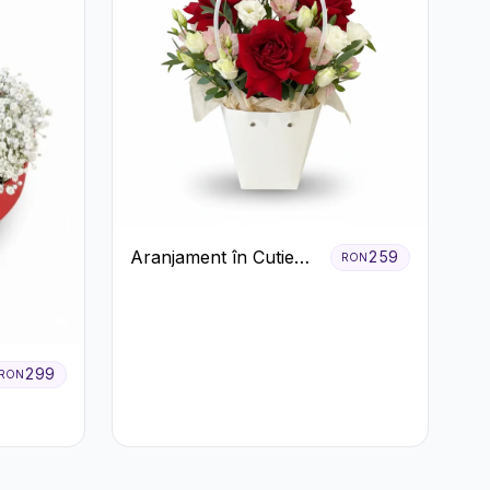
Aranjament în Cutie
259
RON
Albă cu Trandafiri
Roșii și Lisianthus
299
RON