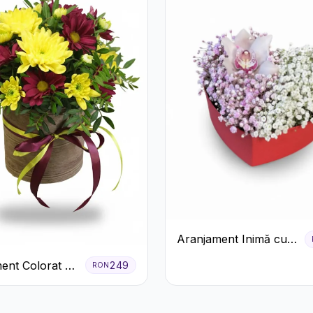
Aranjament Inimă cu
Orhidee și Floarea
ent Colorat cu
249
RON
Miresei
eme în Cutie