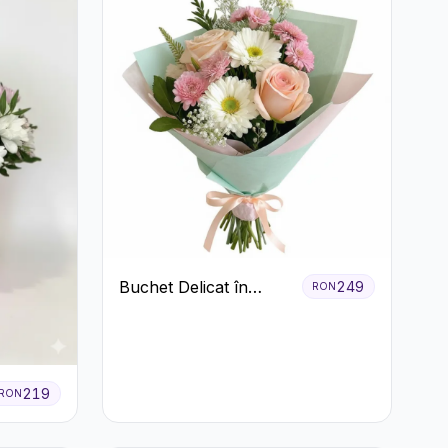
Buchet Delicat în
249
RON
Nuanțe Pastel cu
Trandafiri și
Crizanteme Roz
219
RON