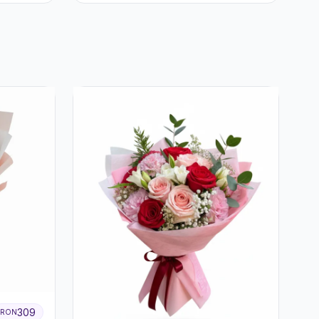
Ferrero Rocher și Flori
Pastelate
309
RON