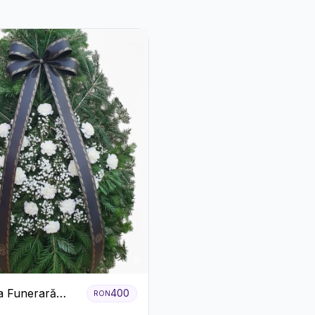
a Funerară
400
RON
 Garoafe