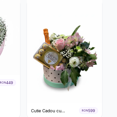
449
RON
Cutie Cadou cu
599
RON
Prosecco Mionetto