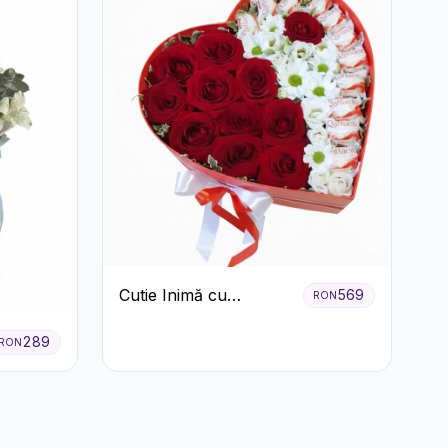
Cutie Inimă cu
569
RON
Trandafiri Roșii,
Crizanteme Albe și
289
RON
Bomboane Raffaello