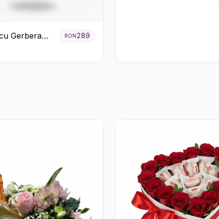
Trandafiri Roz și Albi
cu Gerbera
289
RON
Crizanteme