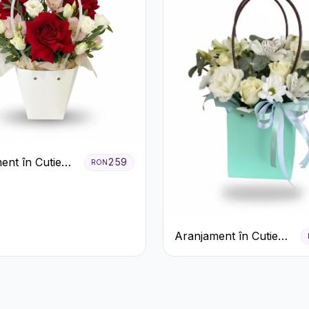
ent în Cutie
259
RON
Trandafiri
 Lisianthus
Aranjament în Cutie
Verde Mentă cu
Trandafiri și
Alstroemeria