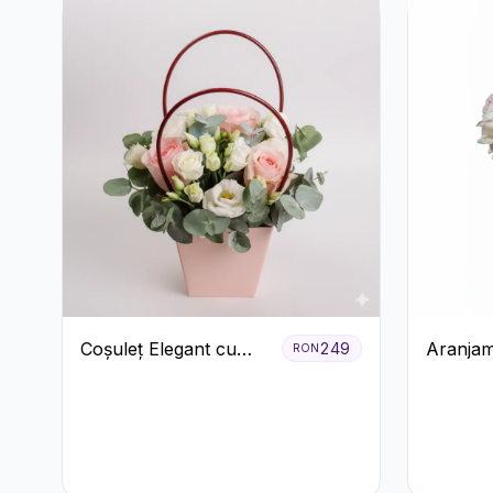
Coșuleț Elegant cu
Aranjam
249
RON
Trandafiri Roșii și
cu Vin r
Lisianthus Alb
pastel