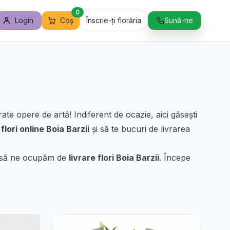
0
Login
Coș
Înscrie-ți florăria
Sună-ne
ate opere de artă! Indiferent de ocazie, aici găsești
lori online Boia Barzii
și să te bucuri de livrarea
ne să ne ocupăm de
livrare flori Boia Barzii
. Începe