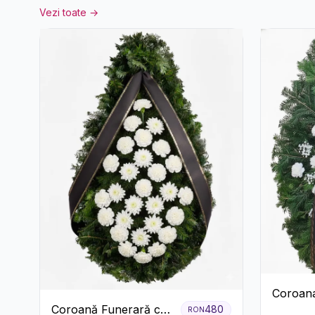
Vezi toate →
Coroan
Coroană Funerară cu
480
Albă cu
RON