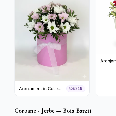
Aranjam
Albă cu 
Roșii și
Aranjament în Cutie
219
RON
Roz cu Crizanteme
Albe și Lila
Coroane - Jerbe — Boia Barzii