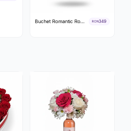
Buchet Romantic Roșu
349
RON
și Roz Pastel