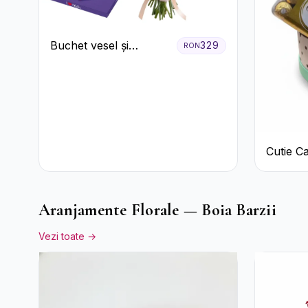
Buchet vesel și
329
RON
ciocolată
Cutie C
Prosecc
Ferrero 
Pastela
Aranjamente Florale — Boia Barzii
Vezi toate →