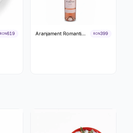
Aranjament Romantic
619
399
RON
RON
cu Vin roze si Flori
pastel