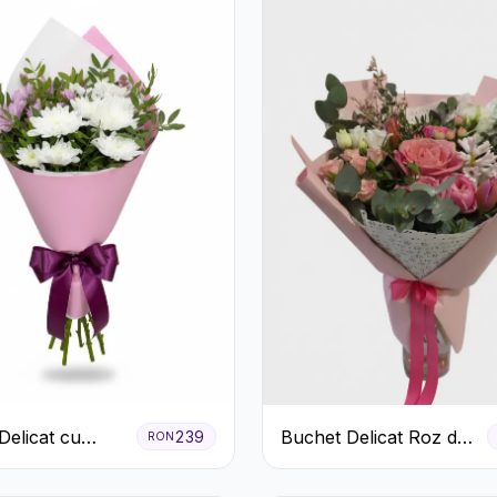
Delicat cu
Buchet Delicat Roz de
239
RON
eme Albe și
primăvară