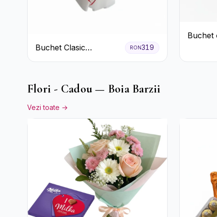
Buchet 
Roz și 
Buchet Clasic
319
RON
Verzi
Trandafiri Roșii și
Eucalipt
Flori - Cadou — Boia Barzii
Vezi toate →