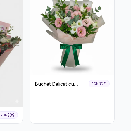
Buchet Delicat cu
329
RON
Lisianthus Alb și Roz
339
RON