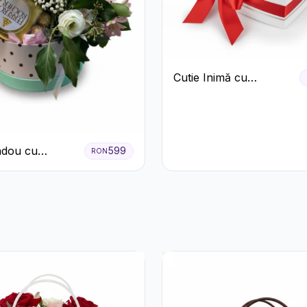
Cutie Inimă cu
Trandafiri Roșii și
Bomboane Raffaello
adou cu
599
RON
o Mionetto
Rocher și Flori
te