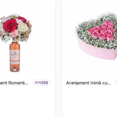
ent Romantic
Aranjament Inimă cu
399
RON
oze si Flori
Trandafiri Roz și
Gypsophila Albă