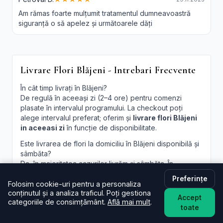
Am rămas foarte mulțumit tratamentul dumneavoastră
siguranță o să apelez și următoarele dăți
Livrare Flori Blăjeni - Intrebari Frecvente
În cât timp livrați în Blăjeni?
De regulă în aceeași zi (2–4 ore) pentru comenzi
plasate în intervalul programului. La checkout poți
alege intervalul preferat; oferim și
livrare flori Blăjeni
in aceeasi zi
în funcție de disponibilitate.
Este livrarea de flori la domiciliu în Blăjeni disponibilă și
sâmbăta?
Da, în majoritatea cazurilor livrăm și sâmbăta. În
perioade aglomerate pot exista sloturi limitate, afișate
Preferințe
la finalizare.
Folosim cookie-uri pentru a personaliza
conținutul și a analiza traficul. Poți gestiona
Accept
Pot programa livrarea pentru o oră anume în Blăjeni?
categoriile de consimțământ.
Află mai mult
.
toate
Oferim intervale orare; pentru ore fixe încercăm să
acomodăm cererea, în funcție de traseul curierilor.