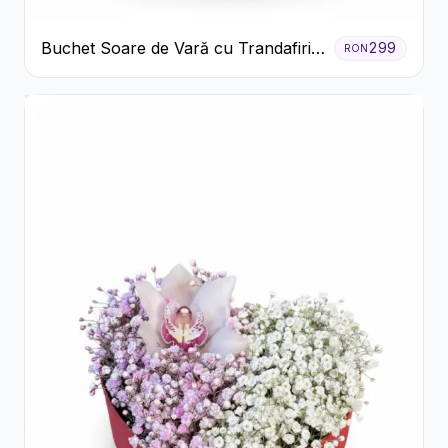
Buchet Soare de Vară cu Trandafiri
299
RON
Galbeni și Crizanteme Albe