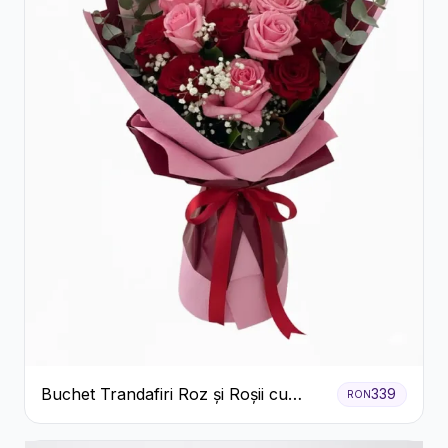
Buchet Trandafiri Roz și Roșii cu
339
RON
Eucalipt și Gypsophila