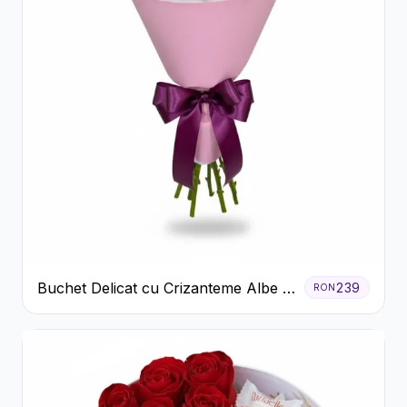
Buchet Delicat cu Crizanteme Albe și
239
RON
Mov