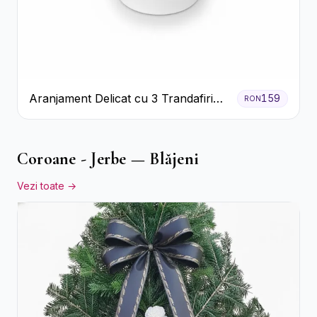
Aranjament Delicat cu 3 Trandafiri
159
RON
Roz în Cutie Albă
Coroane - Jerbe — Blăjeni
Vezi toate →