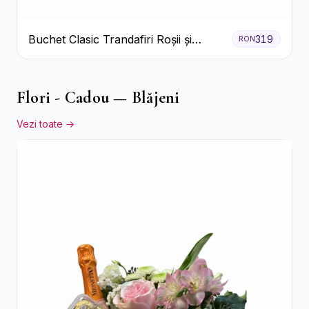
Buchet Clasic Trandafiri Roșii și
319
RON
Eucalipt
Flori - Cadou — Blăjeni
Vezi toate →