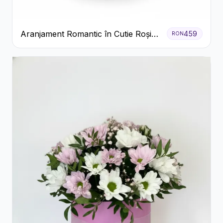
Aranjament Romantic în Cutie Roșie
459
RON
cu Trandafiri și Crizanteme