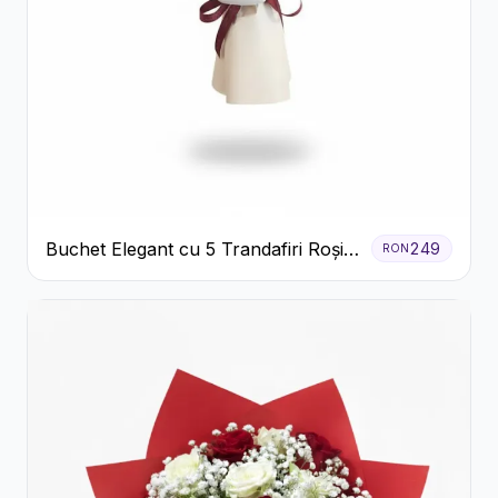
Buchet Elegant cu 5 Trandafiri Roșii
249
RON
și Eucalipt