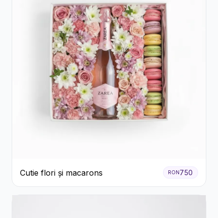
Cutie flori și macarons
750
RON