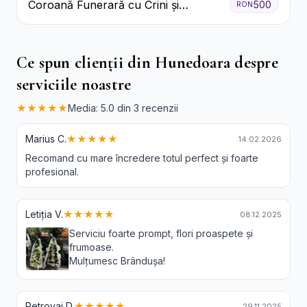
Coroană Funerară cu Crini și
500
RON
Garoafe Albe
Ce spun clienții din Hunedoara despre
serviciile noastre
★★★★★
Media: 5.0 din 3 recenzii
Marius C.
★★★★★
14.02.2026
Recomand cu mare încredere totul perfect și foarte
profesional.
Letiția V.
★★★★★
08.12.2025
Serviciu foarte prompt, flori proaspete și
frumoase.
Mulțumesc Brândușa!
Petrovai D.
★★★★★
29.11.2025