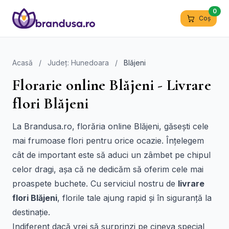
0
Coș
Acasă
/
Județ: Hunedoara
/
Blăjeni
Florarie online Blăjeni - Livrare
flori Blăjeni
La Brandusa.ro, florăria online Blăjeni, găsești cele
mai frumoase flori pentru orice ocazie. Înțelegem
cât de important este să aduci un zâmbet pe chipul
celor dragi, așa că ne dedicăm să oferim cele mai
proaspete buchete. Cu serviciul nostru de
livrare
flori Blăjeni
, florile tale ajung rapid și în siguranță la
destinație.
Indiferent dacă vrei să surprinzi pe cineva special