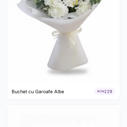
Buchet cu Garoafe Albe
229
RON