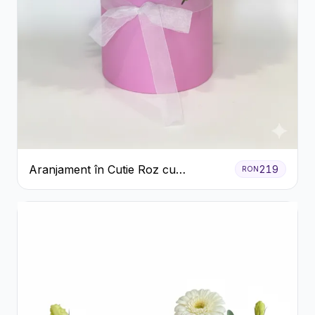
Aranjament în Cutie Roz cu
219
RON
Crizanteme Albe și Lila