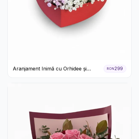
Aranjament Inimă cu Orhidee și
299
RON
Floarea Miresei