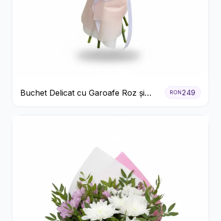
Buchet Delicat cu Garoafe Roz și
249
RON
Crizanteme Albe