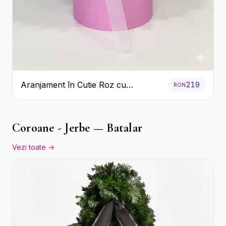
Aranjament în Cutie Roz cu
219
RON
Crizanteme Albe și Lila
Coroane - Jerbe — Batalar
Vezi toate →