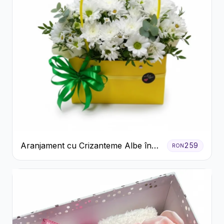
Aranjament cu Crizanteme Albe în
259
RON
Cutie Galbenă