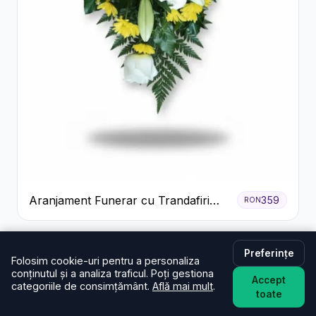
Aranjament Funerar cu Trandafiri
359
RON
Albi Crizanteme Galbene și Crini
Preferințe
Ce spun clienții din Hunedoara despre
Folosim cookie-uri pentru a personaliza
conținutul și a analiza traficul. Poți gestiona
serviciile noastre
Accept
categoriile de consimțământ.
Află mai mult
.
toate
★★★★★
Media: 5.0 din 3 recenzii