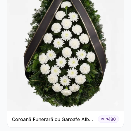
Coroană Funerară cu Garoafe Albe
480
RON
și Crizanteme