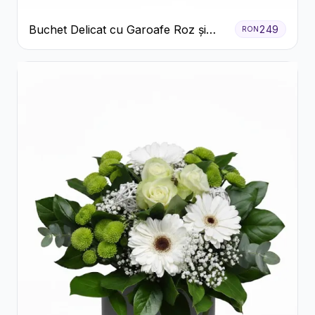
Buchet Delicat cu Garoafe Roz și
249
RON
Crizanteme Albe