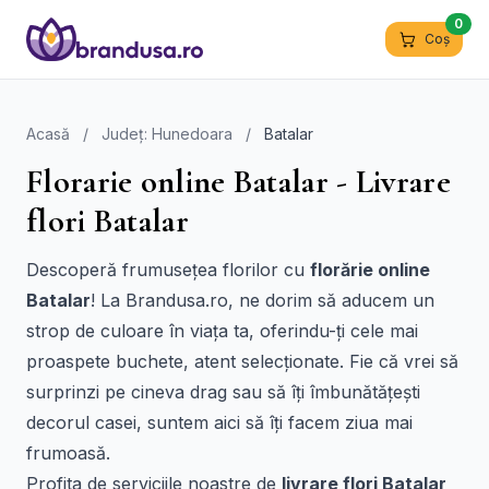
0
Coș
Acasă
/
Județ: Hunedoara
/
Batalar
Florarie online Batalar - Livrare
flori Batalar
Descoperă frumusețea florilor cu
florărie online
Batalar
! La Brandusa.ro, ne dorim să aducem un
strop de culoare în viața ta, oferindu-ți cele mai
proaspete buchete, atent selecționate. Fie că vrei să
surprinzi pe cineva drag sau să îți îmbunătățești
decorul casei, suntem aici să îți facem ziua mai
frumoasă.
Profita de serviciile noastre de
livrare flori Batalar