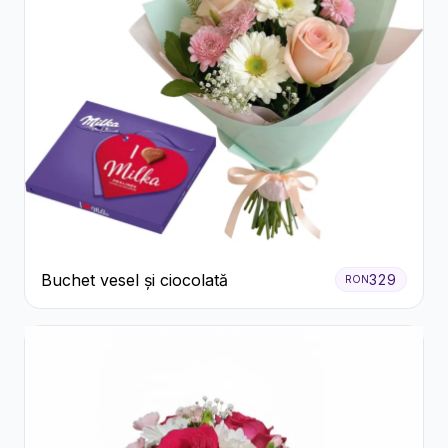
Buchet vesel și ciocolată
329
RON