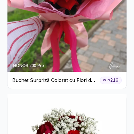
Buchet Surpriză Colorat cu Flori de
219
RON
Sezon