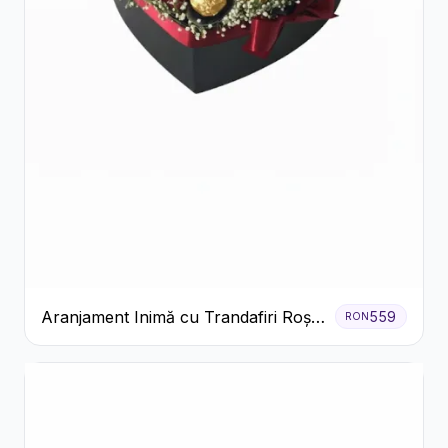
Aranjament Inimă cu Trandafiri Roșii
559
RON
și Ciocolată Ferrero Rocher