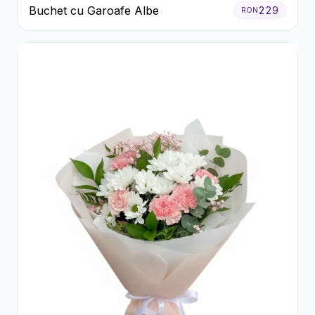
Buchet cu Garoafe Albe
229
RON