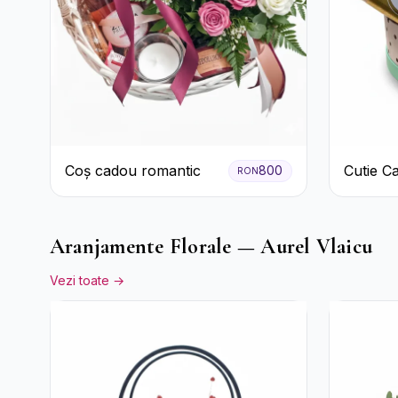
Coș cadou romantic
Cutie C
800
RON
Prosecc
Ferrero 
Pastela
Aranjamente Florale — Aurel Vlaicu
Vezi toate →