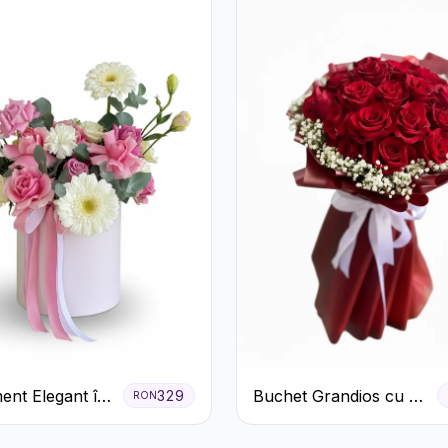
ent Elegant în
Buchet Grandios cu 25
329
RON
z cu Trandafiri
de Trandafiri Roșii
era