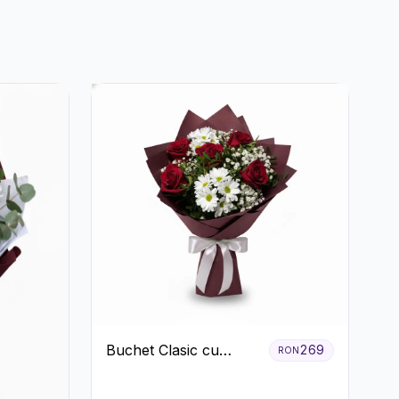
Buchet Clasic cu
269
RON
Trandafiri Roșii și
Crizanteme Albe