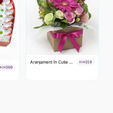
Aranjament în Cutie cu
319
RON
569
Gerbera și Trandafiri
RON
Roz