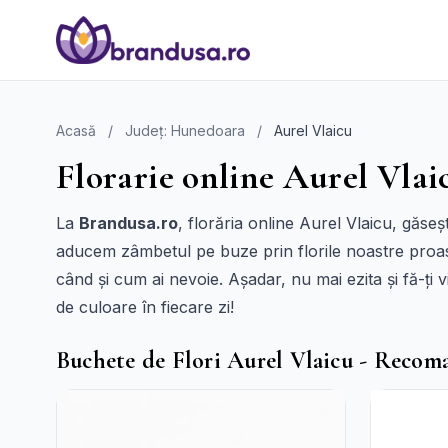
Acasă
/
Județ: Hunedoara
/
Aurel Vlaicu
Florarie online Aurel Vlaic
La
Brandusa.ro
, florăria online Aurel Vlaicu, găse
aducem zâmbetul pe buze prin florile noastre proaspet
când și cum ai nevoie. Așadar, nu mai ezita și fă-ț
de culoare în fiecare zi!
Buchete de Flori Aurel Vlaicu - Recom