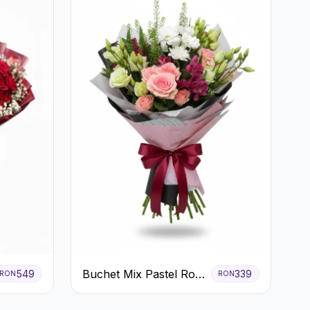
Buchet Mix Pastel Roz
549
339
RON
RON
și Alb