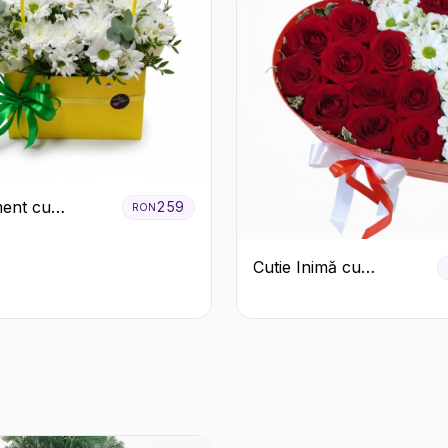
ent cu
259
RON
eme Albe în
albenă
Cutie Inimă cu
Trandafiri Roșii,
Crizanteme Albe și
Bomboane Raffaello