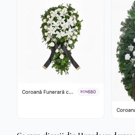
Coroană Funerară cu
680
RON
Trandafiri și Crini
Coroan
Albă cu