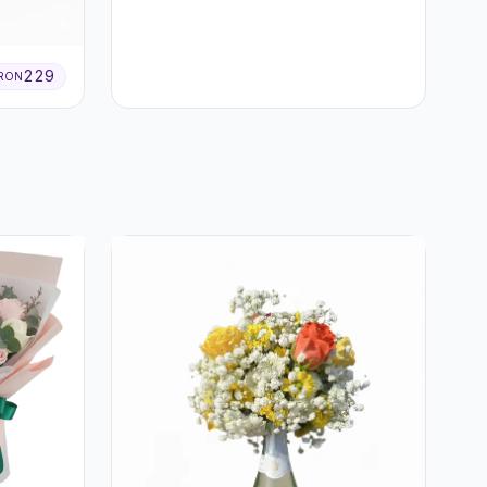
229
RON