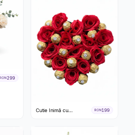
299
RON
Cutie Inimă cu
199
RON
Trandafiri Roșii și
Ferrero Rocher