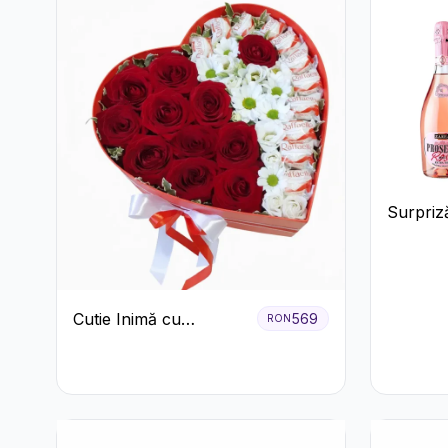
Surpriză
și pros
Cutie Inimă cu
569
RON
Trandafiri Roșii,
Crizanteme Albe și
Bomboane Raffaello