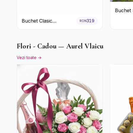
Buchet 
Colorat 
Buchet Clasic
319
RON
Sezon
Trandafiri Roșii și
Eucalipt
Flori - Cadou — Aurel Vlaicu
Vezi toate →