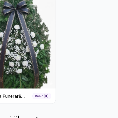
a Funerară
400
RON
 Garoafe