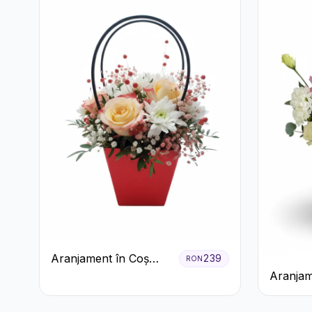
Aranjament în Coș
239
RON
Roșu cu Trandafiri și
Aranjam
Crizanteme Albe
Cutie Ro
și Gerb