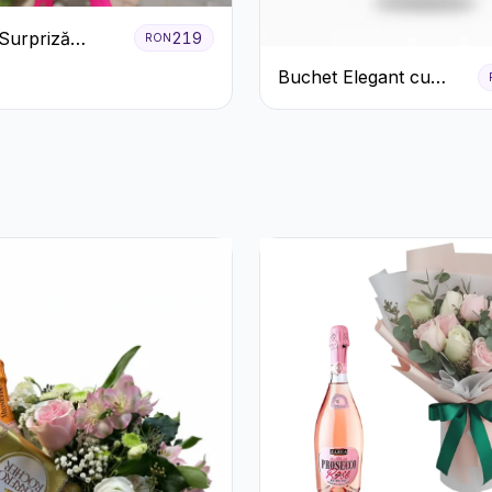
Surpriză
219
RON
cu Flori de
Buchet Elegant cu
Garoafe Albe și
Eucalipt