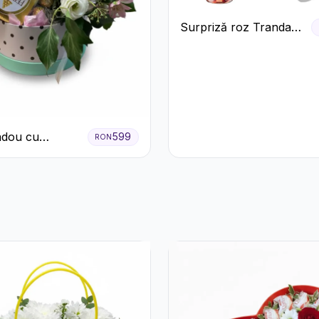
Surpriză roz Trandafiri
și prosecco
adou cu
599
RON
o Mionetto
Rocher și Flori
te