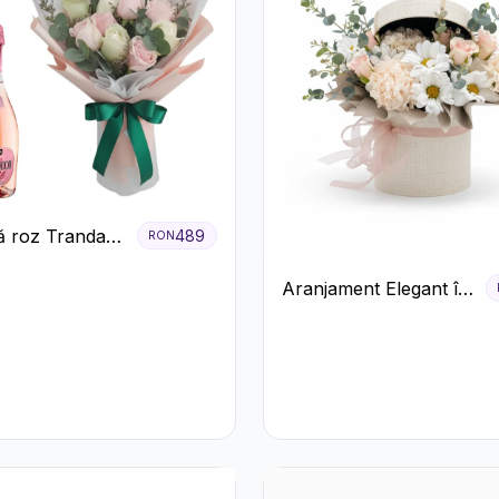
 roz Trandafiri
489
RON
ecco
Aranjament Elegant în
Cutie Crem cu
Crizanteme și
Trandafiri