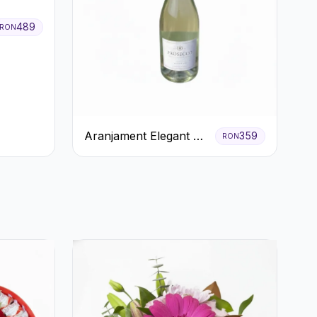
489
RON
Aranjament Elegant cu
359
RON
Prosecco și Flori
Galbene.