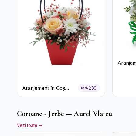
Aranjam
Crizant
Cutie G
Aranjament în Coș
239
RON
Roșu cu Trandafiri și
Crizanteme Albe
Coroane - Jerbe — Aurel Vlaicu
Vezi toate →