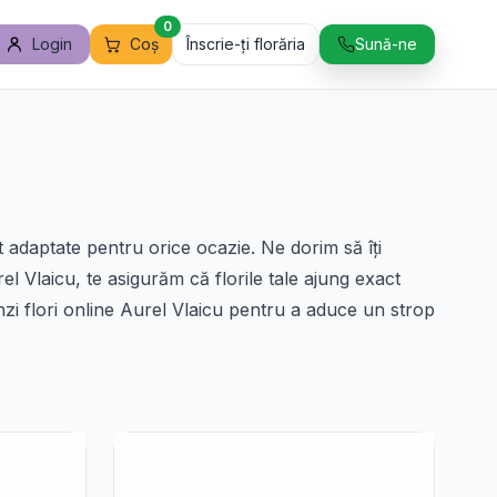
0
Login
Coș
Înscrie-ți florăria
Sună-ne
t adaptate pentru orice ocazie. Ne dorim să îți
el Vlaicu, te asigurăm că florile tale ajung exact
zi flori online Aurel Vlaicu pentru a aduce un strop