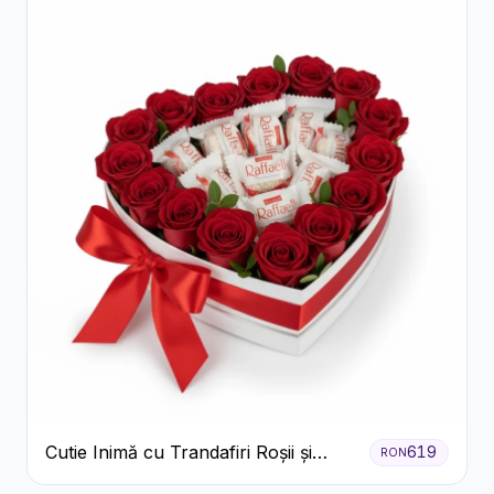
Cutie Inimă cu Trandafiri Roșii și
619
RON
Bomboane Raffaello