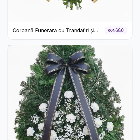
Coroană Funerară cu Trandafiri și
680
RON
Crini