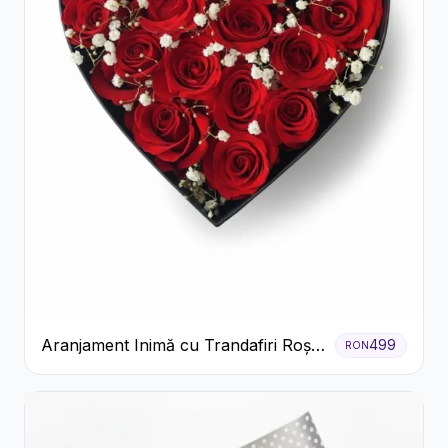
Aranjament Inimă cu Trandafiri Roșii
499
RON
și Floarea Miresei