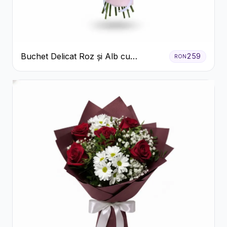
Buchet Delicat Roz și Alb cu
259
RON
Trandafiri și Lisianthus