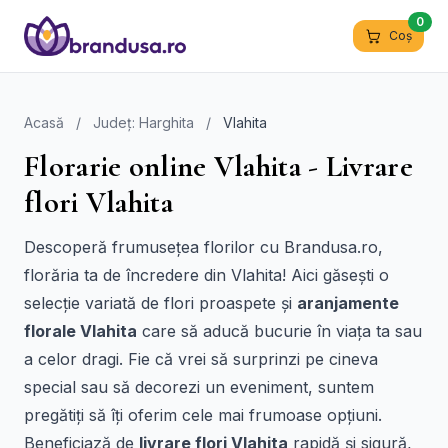
0
Coș
Acasă
/
Județ: Harghita
/
Vlahita
Florarie online Vlahita - Livrare
flori Vlahita
Descoperă frumusețea florilor cu Brandusa.ro,
florăria ta de încredere din Vlahita! Aici găsești o
selecție variată de flori proaspete și
aranjamente
florale Vlahita
care să aducă bucurie în viața ta sau
a celor dragi. Fie că vrei să surprinzi pe cineva
special sau să decorezi un eveniment, suntem
pregătiți să îți oferim cele mai frumoase opțiuni.
Beneficiază de
livrare flori Vlahita
rapidă și sigură,