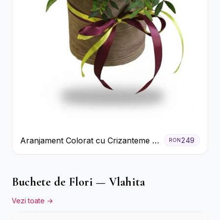
Aranjament Colorat cu Crizanteme în
249
RON
Cutie Rustică
Buchete de Flori — Vlahita
Vezi toate →