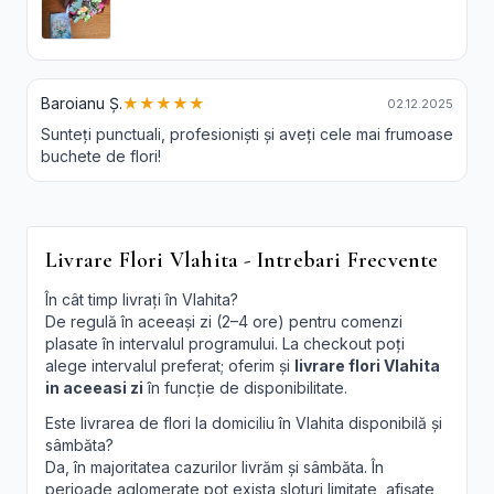
Baroianu Ș.
★★★★★
02.12.2025
Sunteți punctuali, profesioniști și aveți cele mai frumoase
buchete de flori!
Livrare Flori Vlahita - Intrebari Frecvente
În cât timp livrați în Vlahita?
De regulă în aceeași zi (2–4 ore) pentru comenzi
plasate în intervalul programului. La checkout poți
alege intervalul preferat; oferim și
livrare flori Vlahita
in aceeasi zi
în funcție de disponibilitate.
Este livrarea de flori la domiciliu în Vlahita disponibilă și
sâmbăta?
Da, în majoritatea cazurilor livrăm și sâmbăta. În
perioade aglomerate pot exista sloturi limitate, afișate