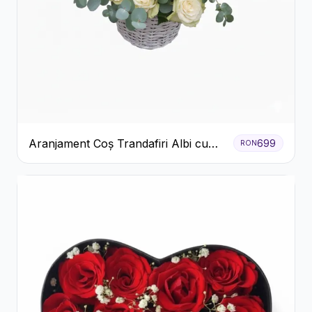
Aranjament Coș Trandafiri Albi cu
699
RON
Accent Roșu