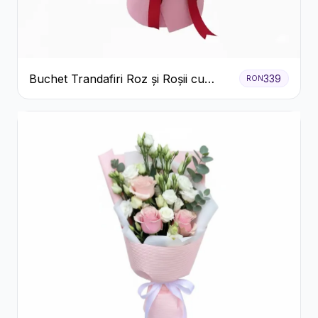
Buchet Trandafiri Roz și Roșii cu
339
RON
Eucalipt și Gypsophila