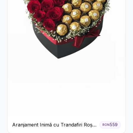
Aranjament Inimă cu Trandafiri Roșii
559
RON
și Ciocolată Ferrero Rocher