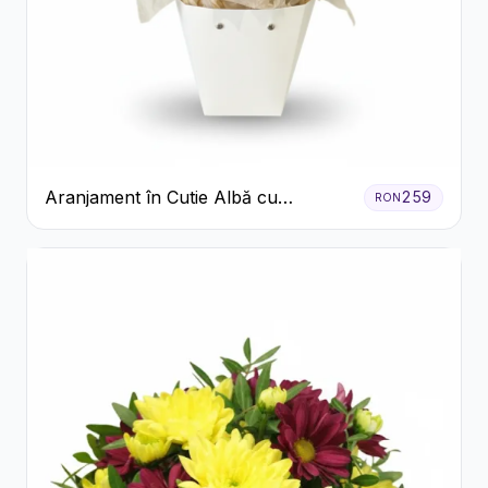
Aranjament în Cutie Albă cu
259
RON
Trandafiri Roșii și Lisianthus