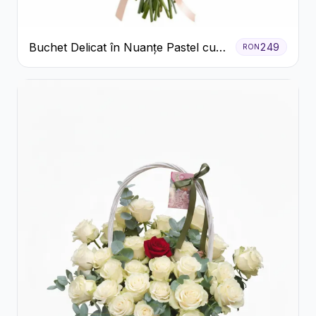
Buchet Delicat în Nuanțe Pastel cu
249
RON
Trandafiri și Crizanteme Roz