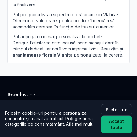
la finalizare.
Pot programa livrarea pentru o oră anume în Vlahita?
Oferim intervale orare; pentru ore fixe încercăm să
acomodăm cererea, în funcție de traseul curierilor.
Pot adăuga un mesaj personalizat la buchet?
Desigur. Felicitarea este inclusă; scrie mesajul dorit în
câmpul dedicat, iar noi îl vom imprima lizibil. Realizăm și
aranjamente florale Vlahita
personalizate, la cerere.
Brandusa.ro
Buchete cu emoție, aranjamente cu suflet. Comandă
Preferințe
Folosim cookie-uri pentru a personaliza
online flori cu livrare în aceeași zi în toată țara.
conținutul și a analiza traficul. Poți gestiona
Accept
categoriile de consimțământ.
Află mai mult
.
📞
+40753621077
toate
✉️ contact@brandusa.ro