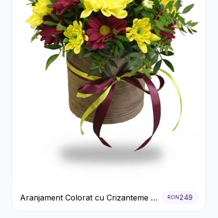
Aranjament Colorat cu Crizanteme în
249
RON
Cutie Rustică