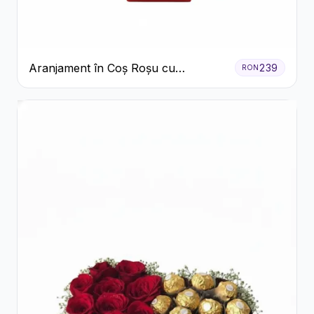
Aranjament în Coș Roșu cu
239
RON
Trandafiri și Crizanteme Albe