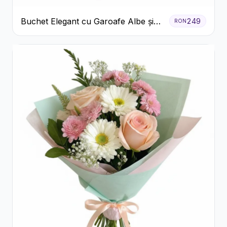
Buchet Elegant cu Garoafe Albe și
249
RON
Eucalipt