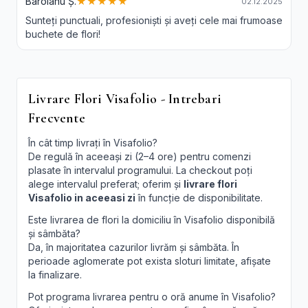
Baroianu Ș.
★★★★★
02.12.2025
Sunteți punctuali, profesioniști și aveți cele mai frumoase
buchete de flori!
Livrare Flori Visafolio - Intrebari
Frecvente
În cât timp livrați în Visafolio?
De regulă în aceeași zi (2–4 ore) pentru comenzi
plasate în intervalul programului. La checkout poți
alege intervalul preferat; oferim și
livrare flori
Visafolio in aceeasi zi
în funcție de disponibilitate.
Este livrarea de flori la domiciliu în Visafolio disponibilă
și sâmbăta?
Da, în majoritatea cazurilor livrăm și sâmbăta. În
perioade aglomerate pot exista sloturi limitate, afișate
la finalizare.
Pot programa livrarea pentru o oră anume în Visafolio?