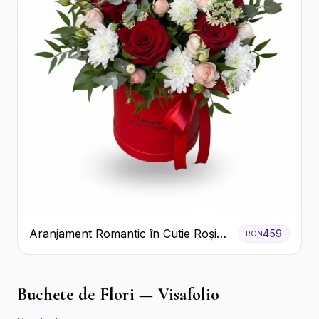
Aranjament Romantic în Cutie Roșie
459
RON
cu Trandafiri și Crizanteme
Buchete de Flori — Visafolio