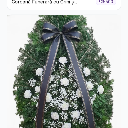
Coroană Funerară cu Crini și
500
RON
Garoafe Albe