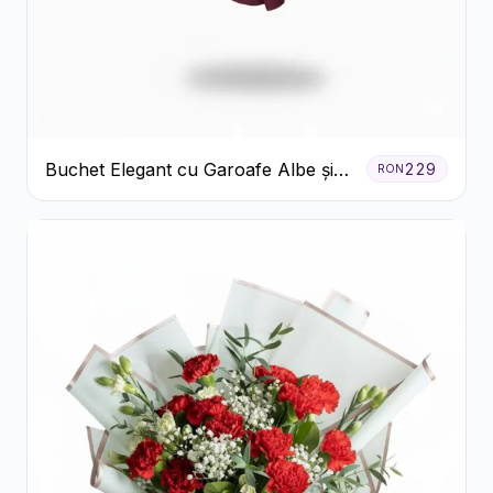
Buchet Elegant cu Garoafe Albe și
229
RON
Eucalipt