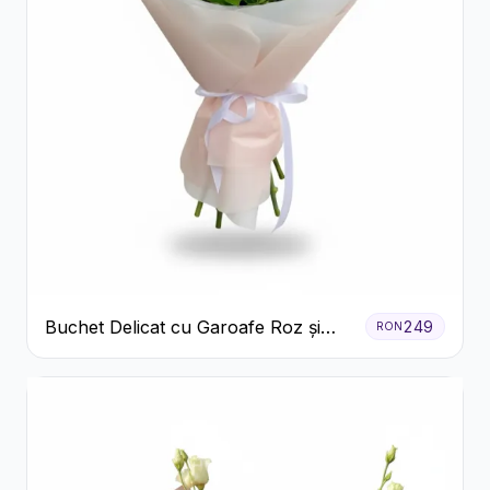
Buchet Delicat cu Garoafe Roz și
249
RON
Crizanteme Albe