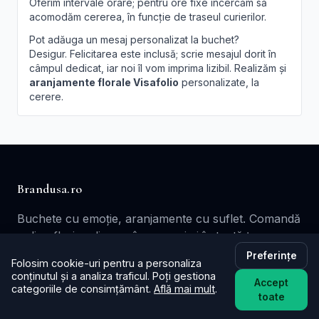
Oferim intervale orare; pentru ore fixe încercăm să
acomodăm cererea, în funcție de traseul curierilor.
Pot adăuga un mesaj personalizat la buchet?
Desigur. Felicitarea este inclusă; scrie mesajul dorit în
câmpul dedicat, iar noi îl vom imprima lizibil. Realizăm și
aranjamente florale Visafolio
personalizate, la
cerere.
Brandusa.ro
Buchete cu emoție, aranjamente cu suflet. Comandă
online flori cu livrare în aceeași zi în toată țara.
Preferințe
📞
+40753621077
Folosim cookie-uri pentru a personaliza
conținutul și a analiza traficul. Poți gestiona
✉️ contact@brandusa.ro
Accept
categoriile de consimțământ.
Află mai mult
.
toate