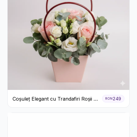
Coșuleț Elegant cu Trandafiri Roșii și
249
RON
Lisianthus Alb