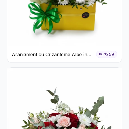
Aranjament cu Crizanteme Albe în
259
RON
Cutie Galbenă