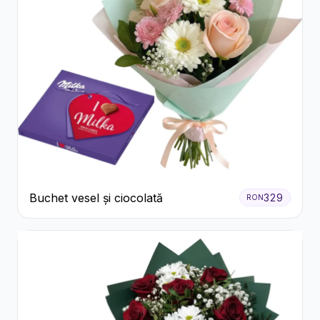
Buchet vesel și ciocolată
329
RON