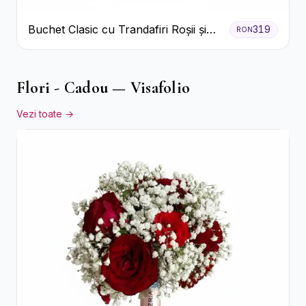
Buchet Clasic cu Trandafiri Roșii și
319
RON
Gypsophila
Flori - Cadou — Visafolio
Vezi toate →