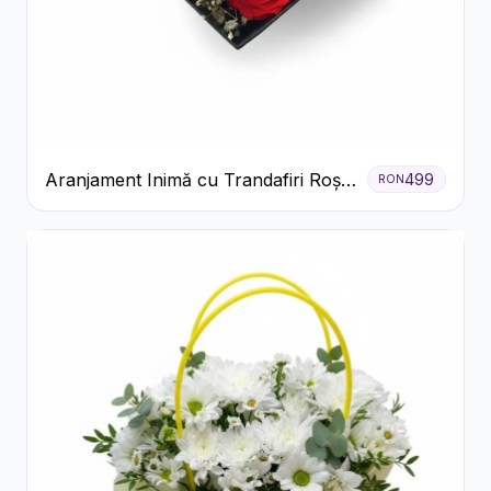
Aranjament Inimă cu Trandafiri Roșii
499
RON
și Floarea Miresei