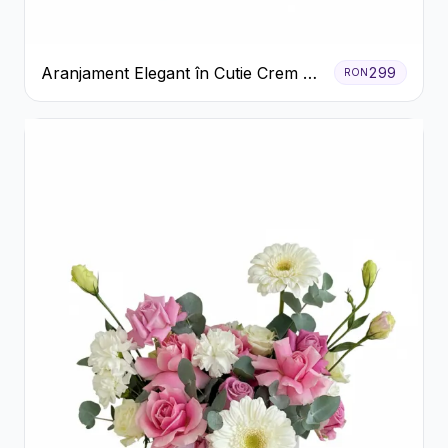
Aranjament Elegant în Cutie Crem cu
299
RON
Crizanteme și Trandafiri