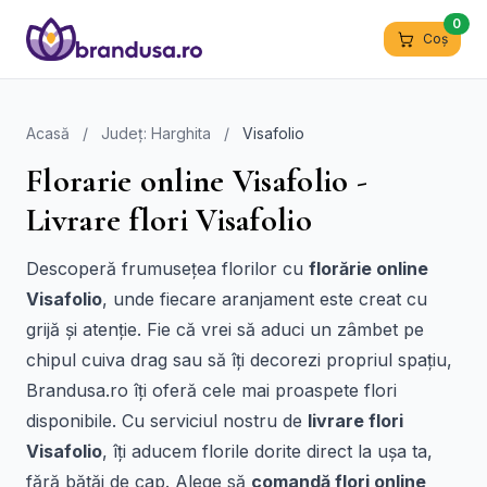
0
Coș
Acasă
/
Județ: Harghita
/
Visafolio
Florarie online Visafolio -
Livrare flori Visafolio
Descoperă frumusețea florilor cu
florărie online
Visafolio
, unde fiecare aranjament este creat cu
grijă și atenție. Fie că vrei să aduci un zâmbet pe
chipul cuiva drag sau să îți decorezi propriul spațiu,
Brandusa.ro îți oferă cele mai proaspete flori
disponibile. Cu serviciul nostru de
livrare flori
Visafolio
, îți aducem florile dorite direct la ușa ta,
fără bătăi de cap. Alege să
comandă flori online