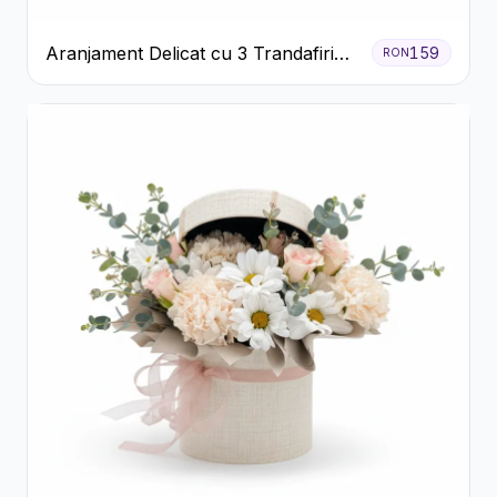
Aranjament Delicat cu 3 Trandafiri
159
RON
Roz în Cutie Albă