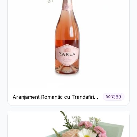
Aranjament Romantic cu Trandafiri
389
RON
Roșii și Șampanie rose