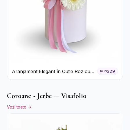
Aranjament Elegant în Cutie Roz cu
329
RON
Trandafiri și Gerbera
Coroane - Jerbe — Visafolio
Vezi toate →