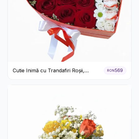
Cutie Inimă cu Trandafiri Roșii,
569
RON
Crizanteme Albe și Bomboane
Raffaello