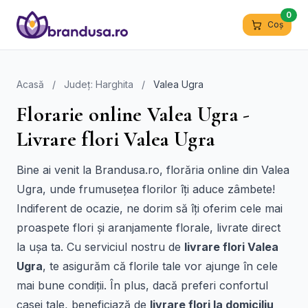
0
Coș
Acasă
/
Județ: Harghita
/
Valea Ugra
Florarie online Valea Ugra -
Livrare flori Valea Ugra
Bine ai venit la Brandusa.ro, florăria online din Valea
Ugra, unde frumusețea florilor îți aduce zâmbete!
Indiferent de ocazie, ne dorim să îți oferim cele mai
proaspete flori și aranjamente florale, livrate direct
la ușa ta. Cu serviciul nostru de
livrare flori Valea
Ugra
, te asigurăm că florile tale vor ajunge în cele
mai bune condiții. În plus, dacă preferi confortul
casei tale, beneficiază de
livrare flori la domiciliu