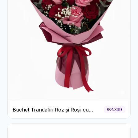
Buchet Trandafiri Roz și Roșii cu
339
RON
Eucalipt și Gypsophila