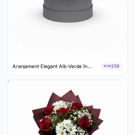
Aranjament Elegant Alb-Verde în
259
RON
Cutie Gri