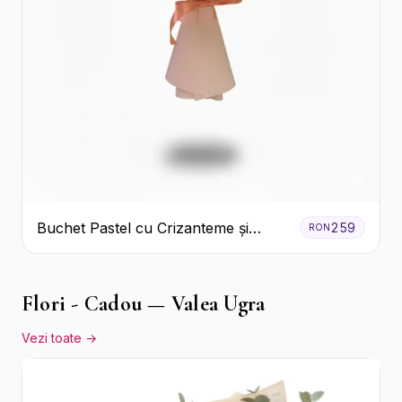
Buchet Pastel cu Crizanteme și
259
RON
Garoafe
Flori - Cadou — Valea Ugra
Vezi toate →