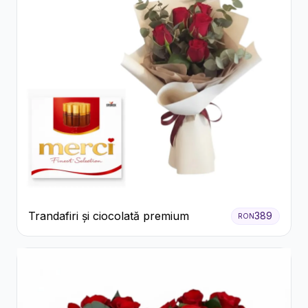
Trandafiri și ciocolată premium
389
RON