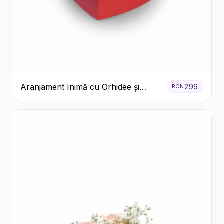
Aranjament Inimă cu Orhidee și
299
RON
Floarea Miresei