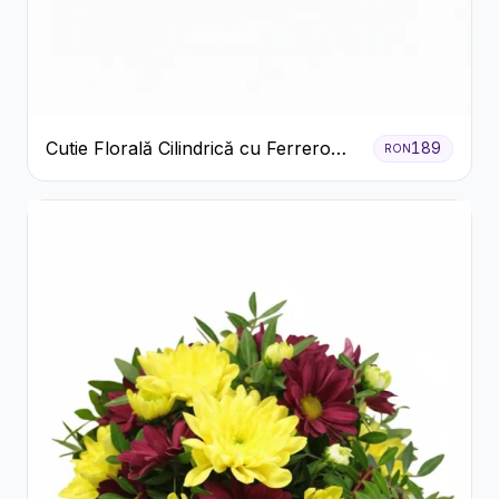
Cutie Florală Cilindrică cu Ferrero
189
RON
Rocher și Trandafiri Pastel