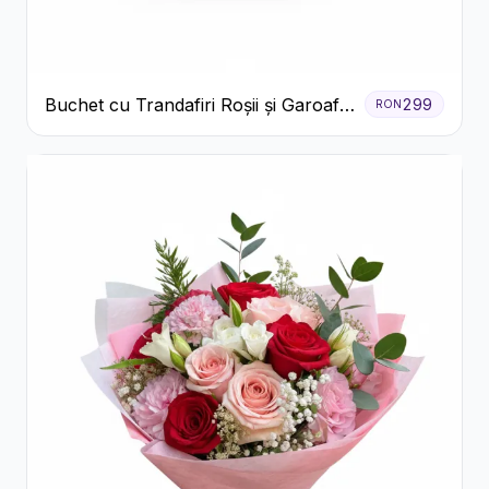
Buchet cu Trandafiri Roșii și Garoafe
299
RON
Roz Pal