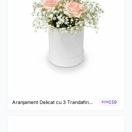
Aranjament Delicat cu 3 Trandafiri
159
RON
Roz în Cutie Albă