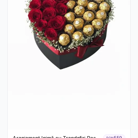
559
RON