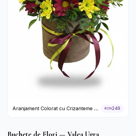
Aranjament Colorat cu Crizanteme în
249
RON
Cutie Rustică
Buchete de Flori — Valea Ugra