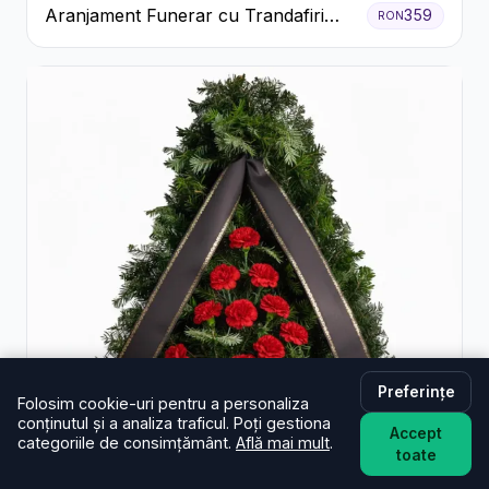
Aranjament Funerar cu Trandafiri
359
RON
Albi Crizanteme Galbene și Crini
Preferințe
Folosim cookie-uri pentru a personaliza
conținutul și a analiza traficul. Poți gestiona
Accept
categoriile de consimțământ.
Află mai mult
.
toate