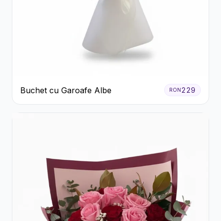
Buchet cu Garoafe Albe
229
RON