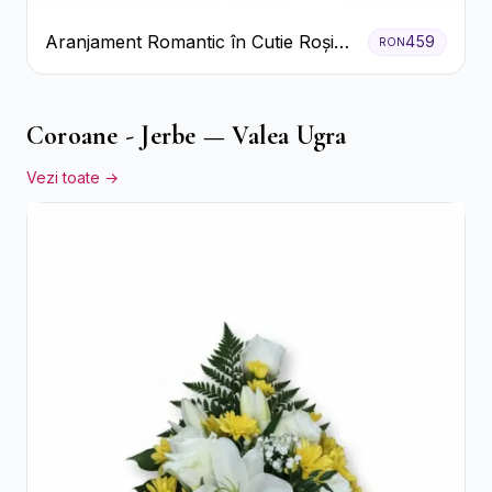
Aranjament Romantic în Cutie Roșie
459
RON
cu Trandafiri și Crizanteme
Coroane - Jerbe — Valea Ugra
Vezi toate →