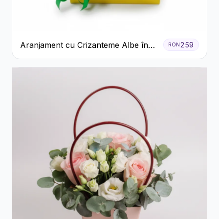
Aranjament cu Crizanteme Albe în
259
RON
Cutie Galbenă