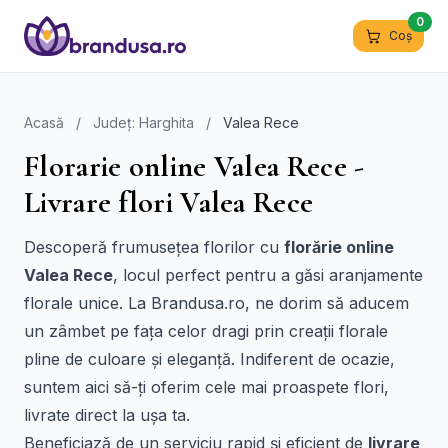
0
Coș
Acasă
/
Județ: Harghita
/
Valea Rece
Florarie online Valea Rece -
Livrare flori Valea Rece
Descoperă frumusețea florilor cu
florărie online
Valea Rece
, locul perfect pentru a găsi aranjamente
florale unice. La Brandusa.ro, ne dorim să aducem
un zâmbet pe fața celor dragi prin creații florale
pline de culoare și eleganță. Indiferent de ocazie,
suntem aici să-ți oferim cele mai proaspete flori,
livrate direct la ușa ta.
Beneficiază de un serviciu rapid și eficient de
livrare