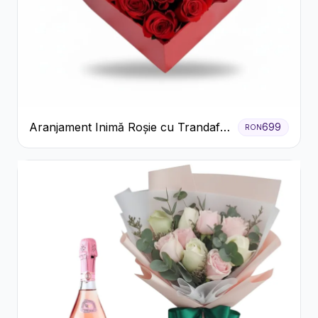
Aranjament Inimă Roșie cu Trandafiri
699
RON
și Ferrero Rocher Premium