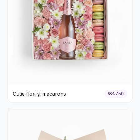
Cutie flori și macarons
750
RON