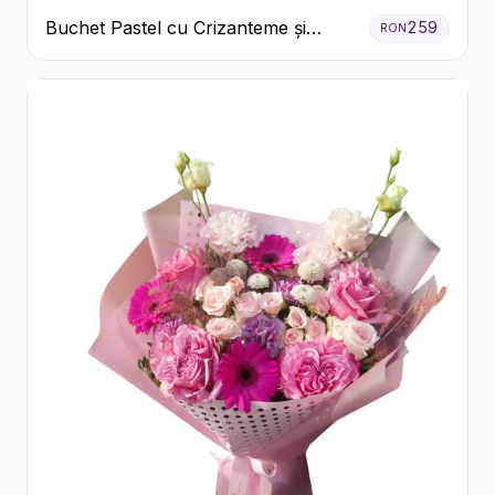
Buchet Pastel cu Crizanteme și
259
RON
Garoafe