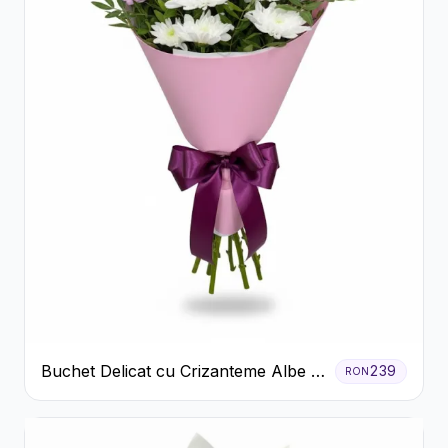
Buchet Delicat cu Crizanteme Albe și
239
RON
Mov