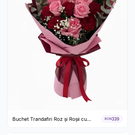
Buchet Trandafiri Roz și Roșii cu
339
RON
Eucalipt și Gypsophila