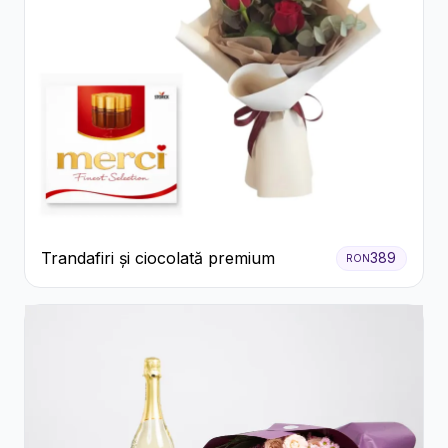
Trandafiri și ciocolată premium
389
RON