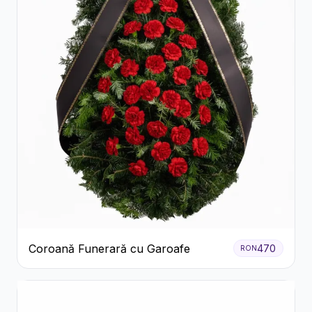
Coroană Funerară cu Garoafe
470
RON