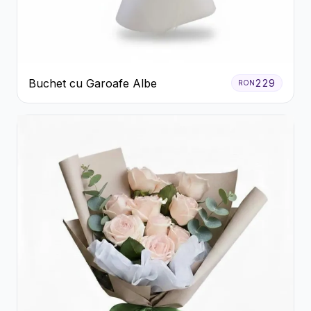
Buchet cu Garoafe Albe
229
RON