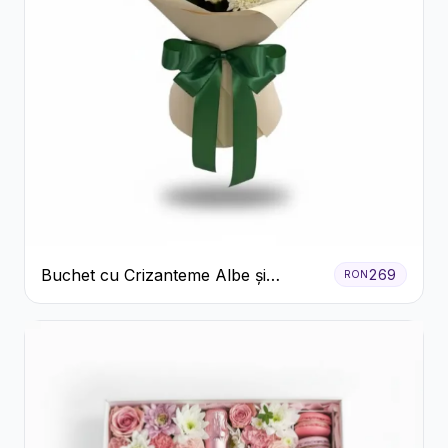
Buchet cu Crizanteme Albe și
269
RON
Galbene