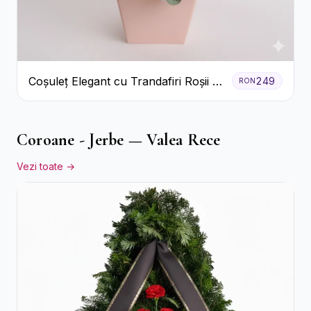
Coșuleț Elegant cu Trandafiri Roșii și
249
RON
Lisianthus Alb
Coroane - Jerbe — Valea Rece
Vezi toate →