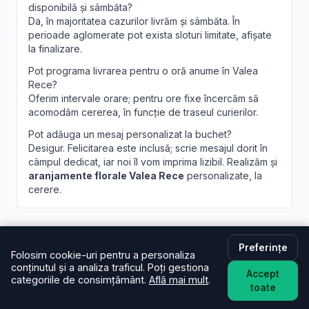
disponibilă și sâmbăta?
Da, în majoritatea cazurilor livrăm și sâmbăta. În
perioade aglomerate pot exista sloturi limitate, afișate
la finalizare.
Pot programa livrarea pentru o oră anume în Valea
Rece?
Oferim intervale orare; pentru ore fixe încercăm să
acomodăm cererea, în funcție de traseul curierilor.
Pot adăuga un mesaj personalizat la buchet?
Desigur. Felicitarea este inclusă; scrie mesajul dorit în
câmpul dedicat, iar noi îl vom imprima lizibil. Realizăm și
aranjamente florale Valea Rece
personalizate, la
cerere.
Preferințe
Folosim cookie-uri pentru a personaliza
conținutul și a analiza traficul. Poți gestiona
Accept
Brandusa.ro
categoriile de consimțământ.
Află mai mult
.
toate
Buchete cu emoție, aranjamente cu suflet. Comandă