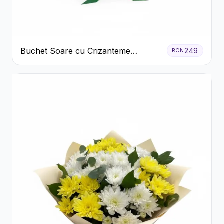
Buchet Soare cu Crizanteme
249
RON
Galbene și Trandafiri Albi