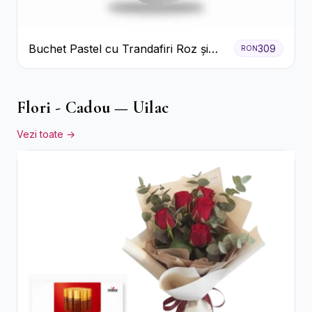
Buchet Pastel cu Trandafiri Roz și
309
RON
Albi
Flori - Cadou — Uilac
Vezi toate →