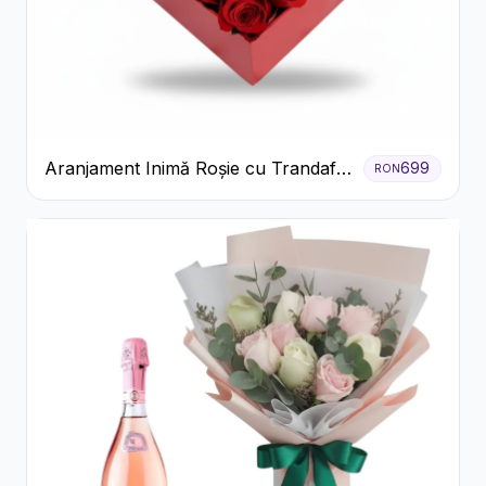
Aranjament Inimă Roșie cu Trandafiri
699
RON
și Ferrero Rocher Premium