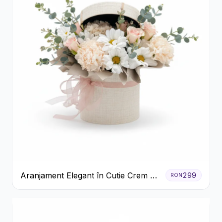
Aranjament Elegant în Cutie Crem cu
299
RON
Crizanteme și Trandafiri