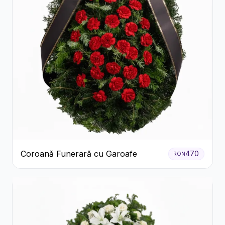
Coroană Funerară cu Garoafe
470
RON