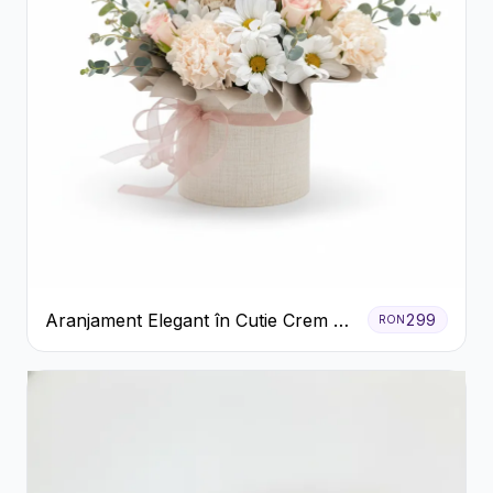
Aranjament Elegant în Cutie Crem cu
299
RON
Crizanteme și Trandafiri