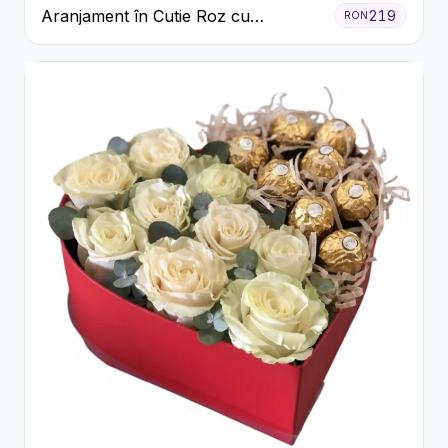
Aranjament în Cutie Roz cu
219
RON
Crizanteme Albe și Lila