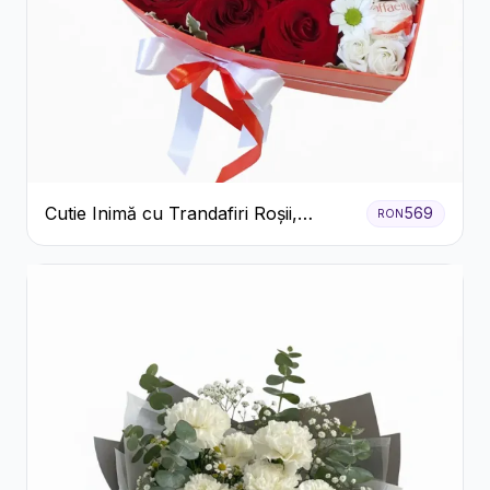
Cutie Inimă cu Trandafiri Roșii,
569
RON
Crizanteme Albe și Bomboane
Raffaello