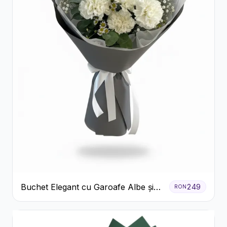
Buchet Elegant cu Garoafe Albe și
249
RON
Eucalipt