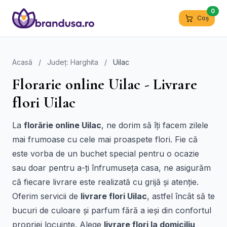
0
Coș
Acasă
/
Județ: Harghita
/
Uilac
Florarie online Uilac - Livrare
flori Uilac
La
florărie online Uilac
, ne dorim să îți facem zilele
mai frumoase cu cele mai proaspete flori. Fie că
este vorba de un buchet special pentru o ocazie
sau doar pentru a-ți înfrumuseța casa, ne asigurăm
că fiecare livrare este realizată cu grijă și atenție.
Oferim servicii de
livrare flori Uilac
, astfel încât să te
bucuri de culoare și parfum fără a ieși din confortul
propriei locuințe. Alege
livrare flori la domiciliu