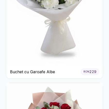
Buchet cu Garoafe Albe
229
RON