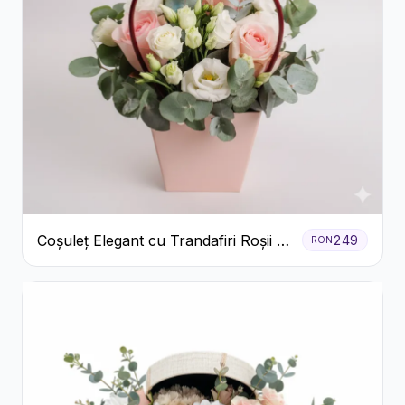
Coșuleț Elegant cu Trandafiri Roșii și
249
RON
Lisianthus Alb