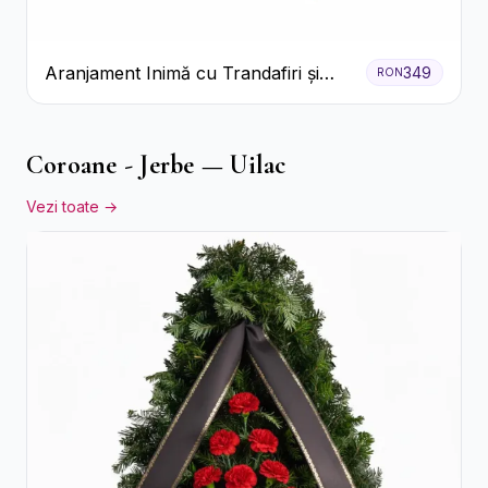
Aranjament Inimă cu Trandafiri și
349
RON
Praline Ferrero
Coroane - Jerbe — Uilac
Vezi toate →