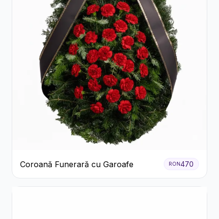
Coroană Funerară cu Garoafe
470
RON