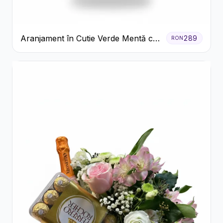
Aranjament în Cutie Verde Mentă cu
289
RON
Trandafiri și Alstroemeria