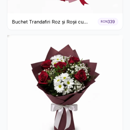
Buchet Trandafiri Roz și Roșii cu
339
RON
Eucalipt și Gypsophila