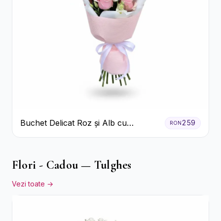
Buchet Delicat Roz și Alb cu
259
RON
Trandafiri și Lisianthus
Flori - Cadou — Tulghes
Vezi toate →