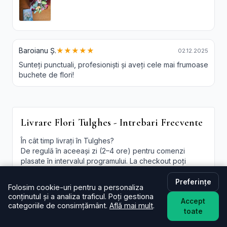
Baroianu Ș.
★★★★★
02.12.2025
Sunteți punctuali, profesioniști și aveți cele mai frumoase
buchete de flori!
Livrare Flori Tulghes - Intrebari Frecvente
În cât timp livrați în Tulghes?
De regulă în aceeași zi (2–4 ore) pentru comenzi
plasate în intervalul programului. La checkout poți
alege intervalul preferat; oferim și
livrare flori Tulghes
in aceeasi zi
în funcție de disponibilitate.
Preferințe
Folosim cookie-uri pentru a personaliza
conținutul și a analiza traficul. Poți gestiona
Este livrarea de flori la domiciliu în Tulghes disponibilă
Accept
categoriile de consimțământ.
Află mai mult
.
și sâmbăta?
toate
Da, în majoritatea cazurilor livrăm și sâmbăta. În