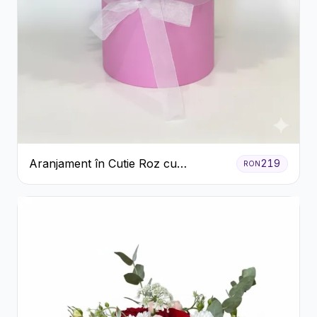
Aranjament în Cutie Roz cu
219
RON
Crizanteme Albe și Lila