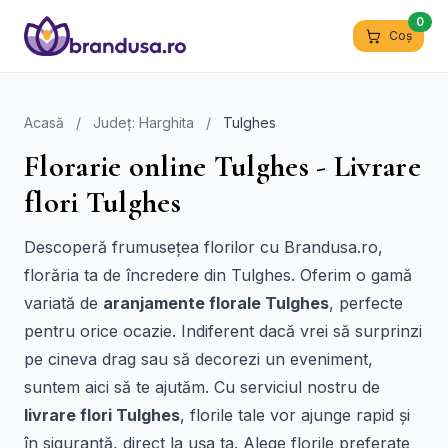
0
Coș
Acasă
/
Județ: Harghita
/
Tulghes
Florarie online Tulghes - Livrare
flori Tulghes
Descoperă frumusețea florilor cu Brandusa.ro,
florăria ta de încredere din Tulghes. Oferim o gamă
variată de
aranjamente florale Tulghes
, perfecte
pentru orice ocazie. Indiferent dacă vrei să surprinzi
pe cineva drag sau să decorezi un eveniment,
suntem aici să te ajutăm. Cu serviciul nostru de
livrare flori Tulghes
, florile tale vor ajunge rapid și
în siguranță, direct la ușa ta. Alege florile preferate