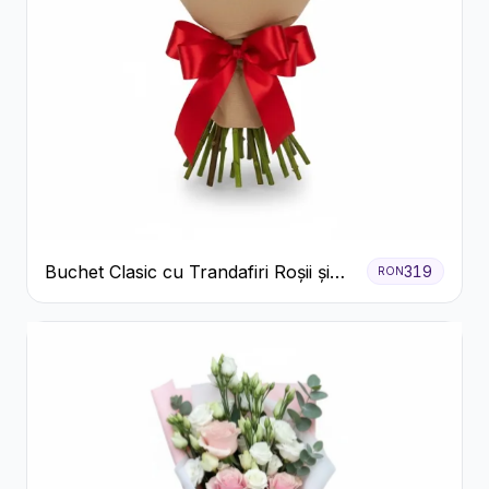
Buchet Clasic cu Trandafiri Roșii și
319
RON
Gypsophila