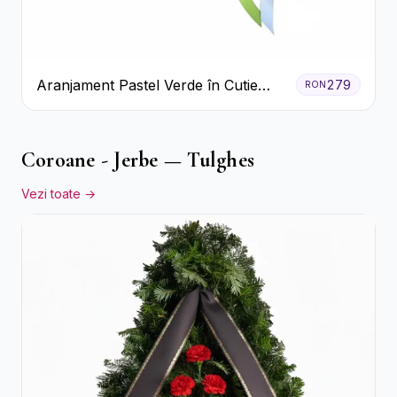
Aranjament Pastel Verde în Cutie
279
RON
Galben Pal
Coroane - Jerbe — Tulghes
Vezi toate →