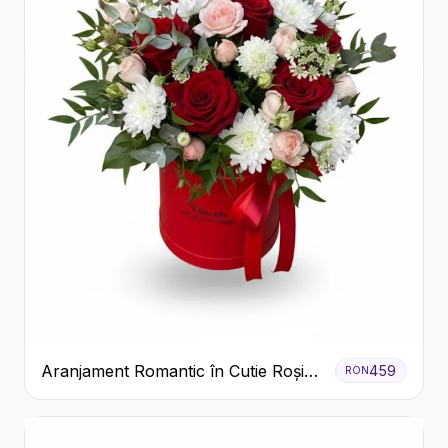
Aranjament Romantic în Cutie Roșie
459
RON
cu Trandafiri și Crizanteme