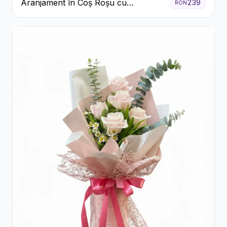
Aranjament în Coș Roșu cu
239
RON
Trandafiri și Crizanteme Albe