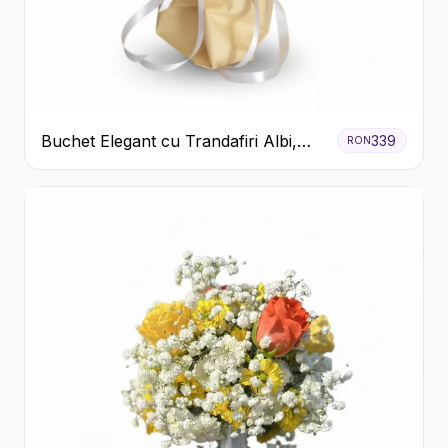
Buchet Elegant cu Trandafiri Albi,
339
RON
Hortensie și Crizanteme Crem