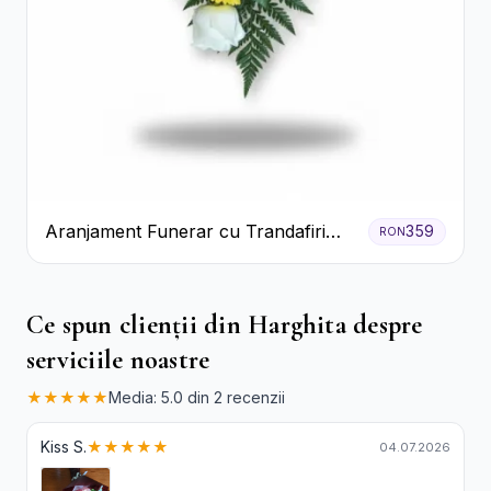
Aranjament Funerar cu Trandafiri
359
RON
Albi Crizanteme Galbene și Crini
Ce spun clienții din Harghita despre
serviciile noastre
★★★★★
Media: 5.0 din 2 recenzii
Kiss S.
★★★★★
04.07.2026