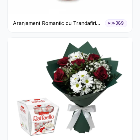
Aranjament Romantic cu Trandafiri
389
RON
Roșii și Șampanie rose