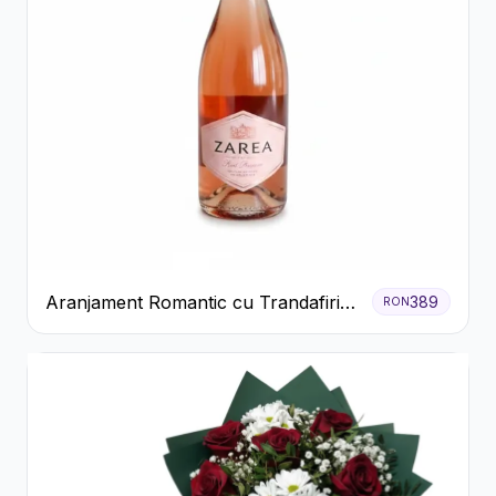
Aranjament Romantic cu Trandafiri
389
RON
Roșii și Șampanie rose