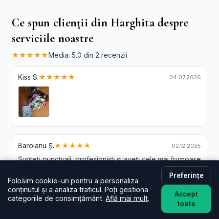
Ce spun clienții din Harghita despre
serviciile noastre
★★★★★
Media: 5.0 din 2 recenzii
Kiss S.
★★★★★
04.07.2026
Baroianu Ș.
★★★★★
02.12.2025
Sunteți punctuali, profesioniști și aveți cele mai frumoase
buchete de flori!
Preferințe
Folosim cookie-uri pentru a personaliza
conținutul și a analiza traficul. Poți gestiona
Accept
categoriile de consimțământ.
Află mai mult
.
toate
Livrare Flori Toplita - Intrebari Frecvente