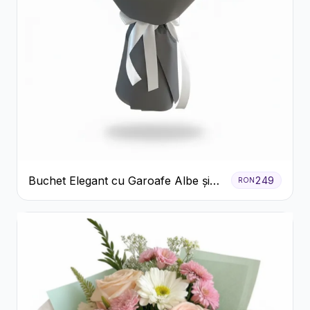
Buchet Elegant cu Garoafe Albe și
249
RON
Eucalipt