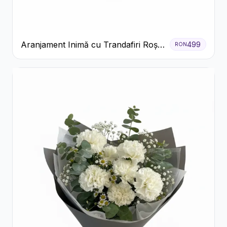
Aranjament Inimă cu Trandafiri Roșii
499
RON
și Floarea Miresei