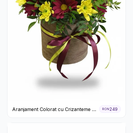
Aranjament Colorat cu Crizanteme în
249
RON
Cutie Rustică