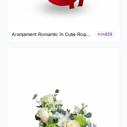
Aranjament Romantic în Cutie Roșie
459
RON
cu Trandafiri și Crizanteme