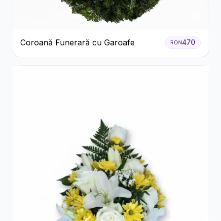
Coroană Funerară cu Garoafe
470
RON