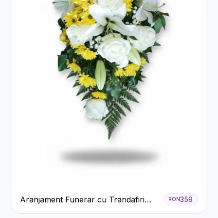
Aranjament Funerar cu Trandafiri
359
RON
Albi Crizanteme Galbene și Crini