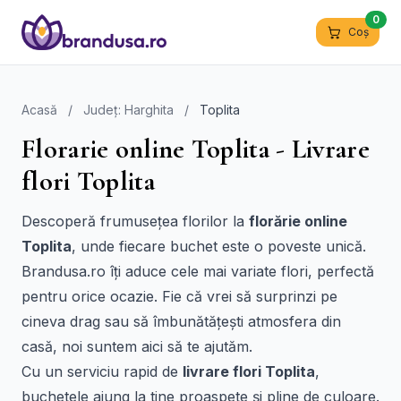
0
Coș
Acasă
/
Județ: Harghita
/
Toplita
Florarie online Toplita - Livrare
flori Toplita
Descoperă frumusețea florilor la
florărie online
Toplita
, unde fiecare buchet este o poveste unică.
Brandusa.ro îți aduce cele mai variate flori, perfectă
pentru orice ocazie. Fie că vrei să surprinzi pe
cineva drag sau să îmbunătățești atmosfera din
casă, noi suntem aici să te ajutăm.
Cu un serviciu rapid de
livrare flori Toplita
,
buchetele ajung la tine proaspete și pline de culoare.