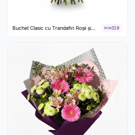
Buchet Clasic cu Trandafiri Roșii și
319
RON
Gypsophila