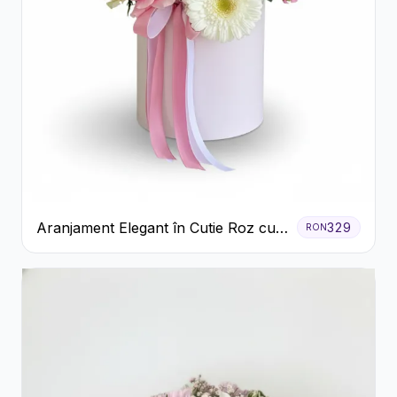
Aranjament Elegant în Cutie Roz cu
329
RON
Trandafiri și Gerbera