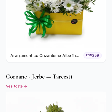
Aranjament cu Crizanteme Albe în
259
RON
Cutie Galbenă
Coroane - Jerbe — Tarcesti
Vezi toate →