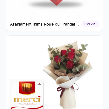
Aranjament Inimă Roșie cu Trandafiri
699
RON
și Ferrero Rocher Premium