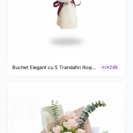
Buchet Elegant cu 5 Trandafiri Roșii
249
RON
și Eucalipt