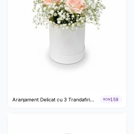
Aranjament Delicat cu 3 Trandafiri
159
RON
Roz în Cutie Albă