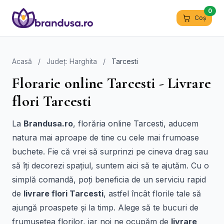
0
Coș
Acasă
/
Județ: Harghita
/
Tarcesti
Florarie online Tarcesti - Livrare
flori Tarcesti
La
Brandusa.ro
, florăria online Tarcesti, aducem
natura mai aproape de tine cu cele mai frumoase
buchete. Fie că vrei să surprinzi pe cineva drag sau
să îți decorezi spațiul, suntem aici să te ajutăm. Cu o
simplă comandă, poți beneficia de un serviciu rapid
de
livrare flori Tarcesti
, astfel încât florile tale să
ajungă proaspete și la timp. Alege să te bucuri de
frumusețea florilor, iar noi ne ocupăm de
livrare