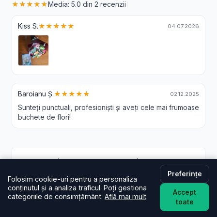
★★★★★
Media: 5.0 din 2 recenzii
Kiss S.
★★★★★
04.07.2026
Baroianu Ș.
★★★★★
02.12.2025
Sunteți punctuali, profesioniști și aveți cele mai frumoase
buchete de flori!
Livrare Flori Tarcesti - Intrebari Frecvente
Preferințe
Folosim cookie-uri pentru a personaliza
În cât timp livrați în Tarcesti?
conținutul și a analiza traficul. Poți gestiona
De regulă în aceeași zi (2–4 ore) pentru comenzi
Accept
categoriile de consimțământ.
Află mai mult
.
plasate în intervalul programului. La checkout poți
toate
alege intervalul preferat; oferim și
livrare flori