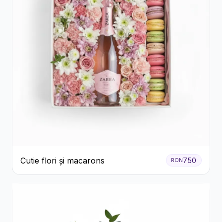
Cutie flori și macarons
750
RON