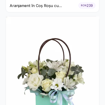
Aranjament în Coș Roșu cu
239
RON
Trandafiri și Crizanteme Albe