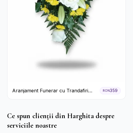
Aranjament Funerar cu Trandafiri
359
RON
Albi Crizanteme Galbene și Crini
Ce spun clienții din Harghita despre
serviciile noastre