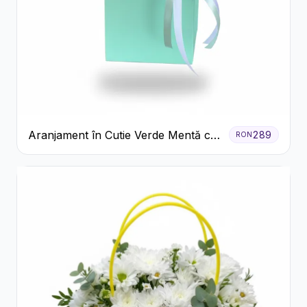
Aranjament în Cutie Verde Mentă cu
289
RON
Trandafiri și Alstroemeria