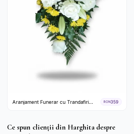
Aranjament Funerar cu Trandafiri
359
RON
Albi Crizanteme Galbene și Crini
Ce spun clienții din Harghita despre