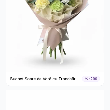
Buchet Soare de Vară cu Trandafiri
299
RON
Galbeni și Crizanteme Albe