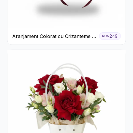
Aranjament Colorat cu Crizanteme în
249
RON
Cutie Rustică