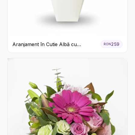
Aranjament în Cutie Albă cu
259
RON
Trandafiri Roșii și Lisianthus