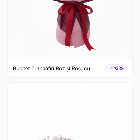
Buchet Trandafiri Roz și Roșii cu
339
RON
Eucalipt și Gypsophila