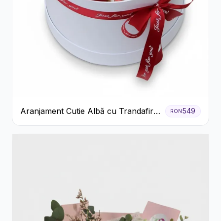
Aranjament Cutie Albă cu Trandafiri
549
RON
Roșii și Raffaello