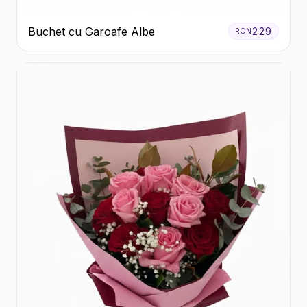
Buchet cu Garoafe Albe
229
RON