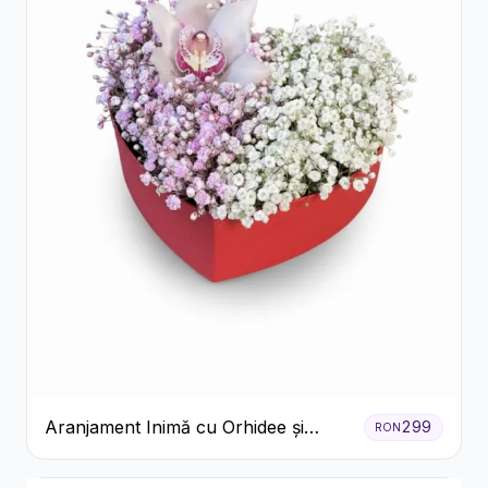
Aranjament Inimă cu Orhidee și
299
RON
Floarea Miresei