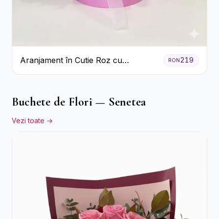
Aranjament în Cutie Roz cu
219
RON
Crizanteme Albe și Lila
Buchete de Flori — Senetea
Vezi toate →