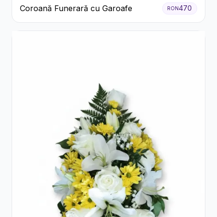
Coroană Funerară cu Garoafe
470
RON