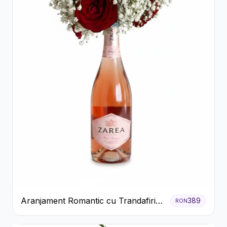
Aranjament Romantic cu Trandafiri
389
RON
Roșii și Șampanie rose