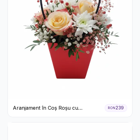
Aranjament în Coș Roșu cu
239
RON
Trandafiri și Crizanteme Albe