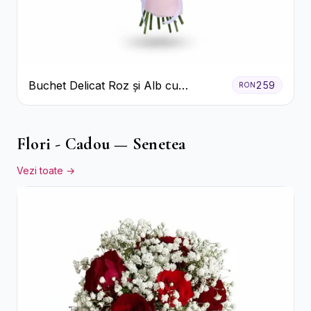
Buchet Delicat Roz și Alb cu
259
RON
Trandafiri și Lisianthus
Flori - Cadou — Senetea
Vezi toate →