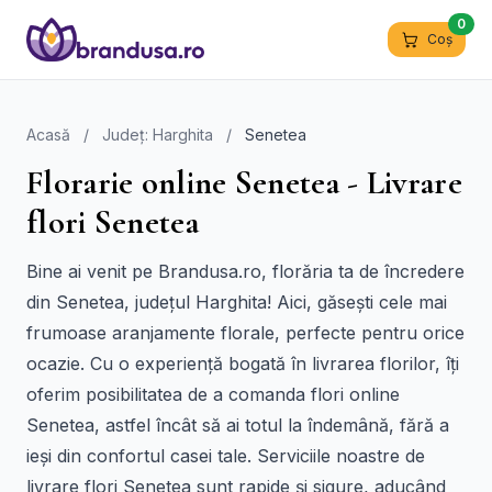
0
Coș
Acasă
/
Județ: Harghita
/
Senetea
Florarie online Senetea - Livrare
flori Senetea
Bine ai venit pe Brandusa.ro, florăria ta de încredere
din Senetea, județul Harghita! Aici, găsești cele mai
frumoase aranjamente florale, perfecte pentru orice
ocazie. Cu o experiență bogată în livrarea florilor, îți
oferim posibilitatea de a comanda flori online
Senetea, astfel încât să ai totul la îndemână, fără a
ieși din confortul casei tale. Serviciile noastre de
livrare flori Senetea sunt rapide și sigure, aducând