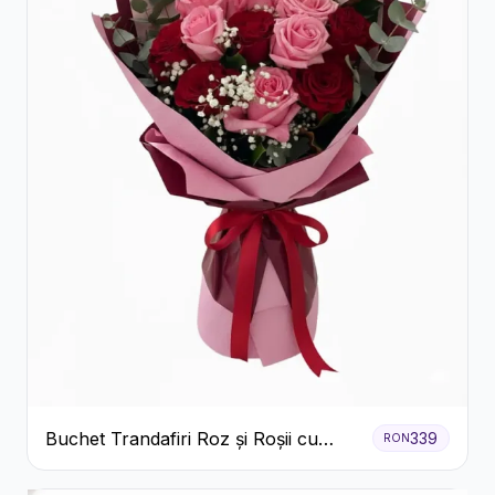
Buchet Trandafiri Roz și Roșii cu
339
RON
Eucalipt și Gypsophila