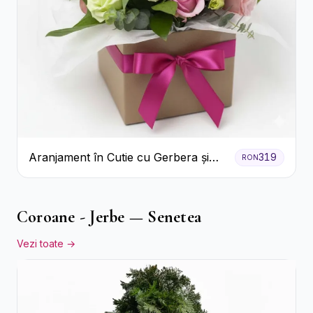
Aranjament în Cutie cu Gerbera și
319
RON
Trandafiri Roz
Coroane - Jerbe — Senetea
Vezi toate →