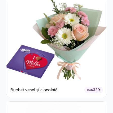
Buchet vesel și ciocolată
329
RON