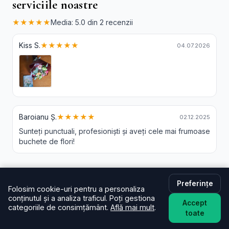
serviciile noastre
★★★★★
Media: 5.0 din 2 recenzii
Kiss S.
★★★★★
04.07.2026
Baroianu Ș.
★★★★★
02.12.2025
Sunteți punctuali, profesioniști și aveți cele mai frumoase
buchete de flori!
Preferințe
Livrare Flori Senetea - Intrebari Frecvente
Folosim cookie-uri pentru a personaliza
conținutul și a analiza traficul. Poți gestiona
Accept
categoriile de consimțământ.
Află mai mult
.
În cât timp livrați în Senetea?
toate
De regulă în aceeași zi (2–4 ore) pentru comenzi
plasate în intervalul programului. La checkout poți