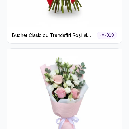
Buchet Clasic cu Trandafiri Roșii și
319
RON
Gypsophila