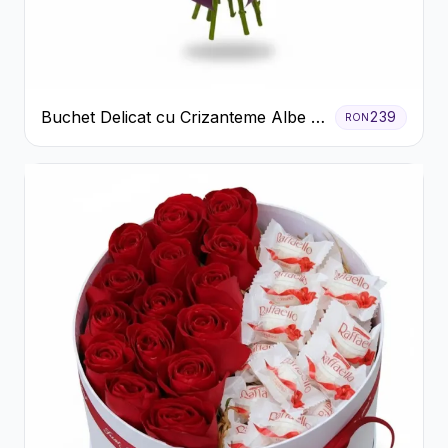
Buchet Delicat cu Crizanteme Albe și
239
RON
Mov