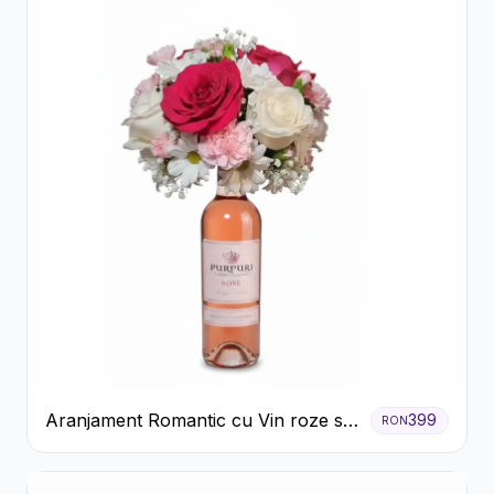
Aranjament Romantic cu Vin roze si
399
RON
Flori pastel