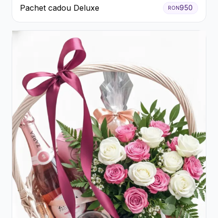
Pachet cadou Deluxe
950
RON