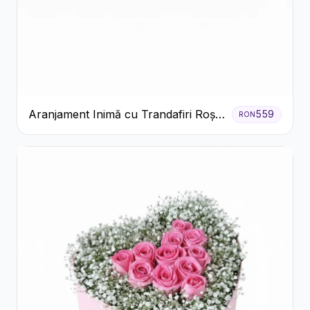
Aranjament Inimă cu Trandafiri Roșii
559
RON
și Ciocolată Ferrero Rocher