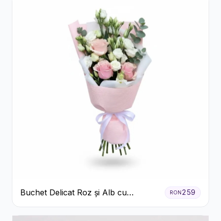
Buchet Delicat Roz și Alb cu
259
RON
Trandafiri și Lisianthus