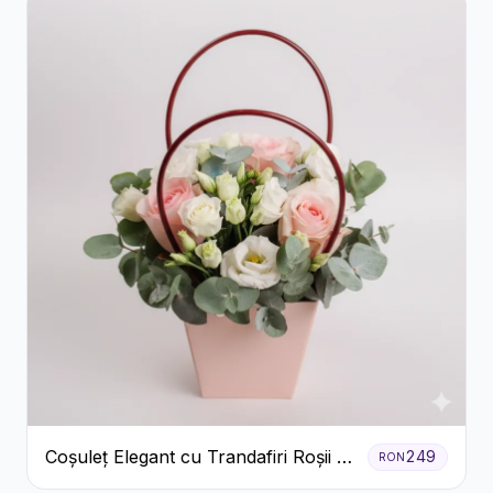
Coșuleț Elegant cu Trandafiri Roșii și
249
RON
Lisianthus Alb