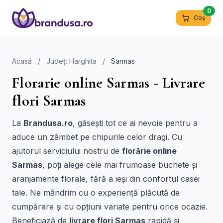
0
Coș
Acasă
/
Județ: Harghita
/
Sarmas
Florarie online Sarmas - Livrare
flori Sarmas
La
Brandusa.ro
, găsești tot ce ai nevoie pentru a
aduce un zâmbet pe chipurile celor dragi. Cu
ajutorul serviciului nostru de
florărie online
Sarmas
, poți alege cele mai frumoase buchete și
aranjamente florale, fără a ieși din confortul casei
tale. Ne mândrim cu o experiență plăcută de
cumpărare și cu opțiuni variate pentru orice ocazie.
Beneficiază de
livrare flori Sarmas
rapidă și