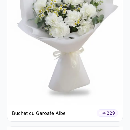
Buchet cu Garoafe Albe
229
RON