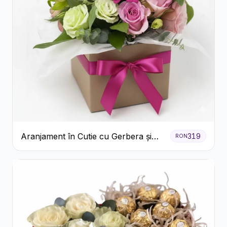
Aranjament în Cutie cu Gerbera și
319
RON
Trandafiri Roz