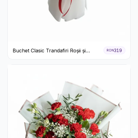
Buchet Clasic Trandafiri Roșii și
319
RON
Eucalipt