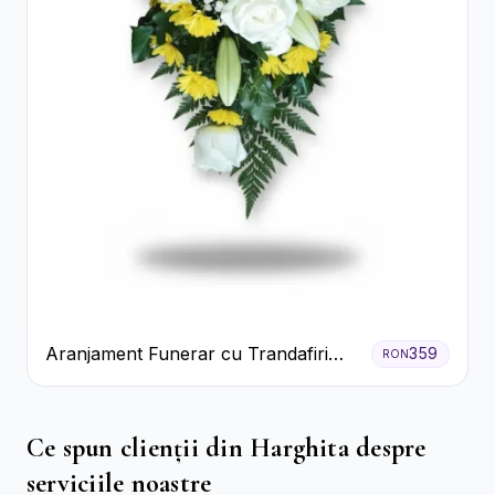
Aranjament Funerar cu Trandafiri
359
RON
Albi Crizanteme Galbene și Crini
Ce spun clienții din Harghita despre
serviciile noastre