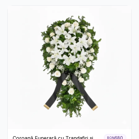
Coroană Funerară cu Trandafiri și
680
RON