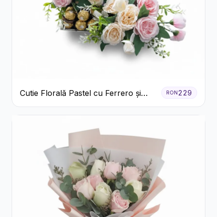
Cutie Florală Pastel cu Ferrero și
229
RON
Raffaello