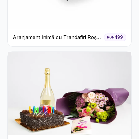
Aranjament Inimă cu Trandafiri Roșii
499
RON
și Floarea Miresei