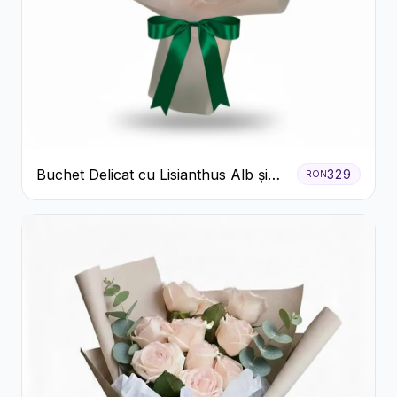
Buchet Delicat cu Lisianthus Alb și
329
RON
Roz