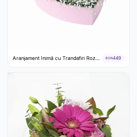
Aranjament Inimă cu Trandafiri Roz
449
RON
și Gypsophila Albă