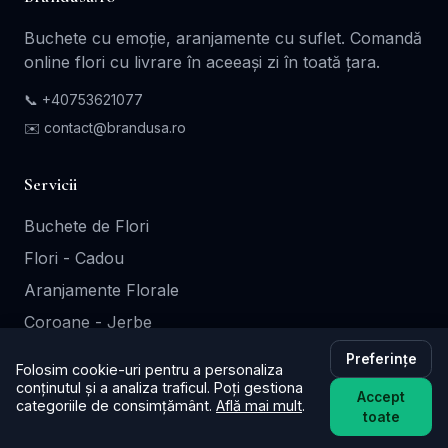
Buchete cu emoție, aranjamente cu suflet. Comandă
online flori cu livrare în aceeași zi în toată țara.
📞
+40753621077
✉️ contact@brandusa.ro
Servicii
Buchete de Flori
Flori - Cadou
Aranjamente Florale
Coroane - Jerbe
Cutii Cadou
Preferințe
Folosim cookie-uri pentru a personaliza
conținutul și a analiza traficul. Poți gestiona
Accept
categoriile de consimțământ.
Află mai mult
.
Informații
toate