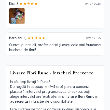
Kiss S.
★★★★★
04.07.2026
Baroianu Ș.
★★★★★
02.12.2025
Sunteți punctuali, profesioniști și aveți cele mai frumoase
buchete de flori!
Livrare Flori Runc - Intrebari Frecvente
În cât timp livrați în Runc?
De regulă în aceeași zi (2–4 ore) pentru comenzi
plasate în intervalul programului. La checkout poți
alege intervalul preferat; oferim și
livrare flori Runc in
aceeasi zi
în funcție de disponibilitate.
Este livrarea de flori la domiciliu în Runc disponibilă și