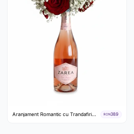
Aranjament Romantic cu Trandafiri
389
RON
Roșii și Șampanie rose