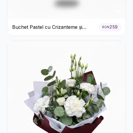
Buchet Pastel cu Crizanteme și
259
RON
Garoafe