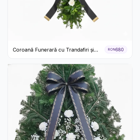
Coroană Funerară cu Trandafiri și
680
RON
Crini