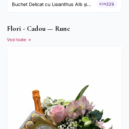
Buchet Delicat cu Lisianthus Alb și
329
RON
Roz
Flori - Cadou — Runc
Vezi toate →