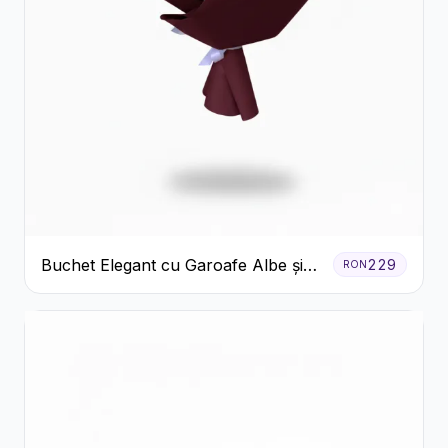
Buchet Elegant cu Garoafe Albe și
229
RON
Eucalipt