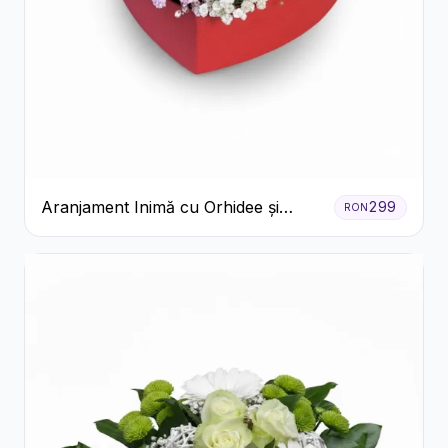
Aranjament Inimă cu Orhidee și
299
RON
Floarea Miresei