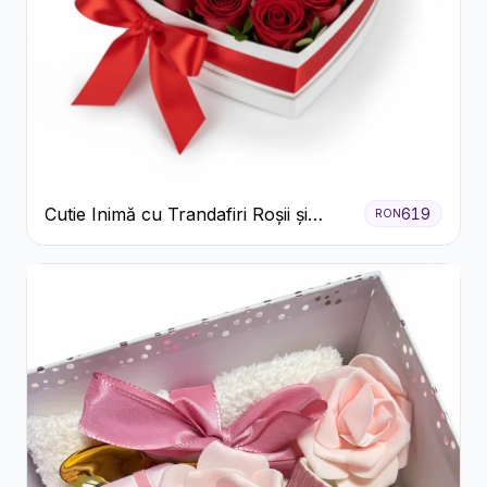
Cutie Inimă cu Trandafiri Roșii și
619
RON
Bomboane Raffaello