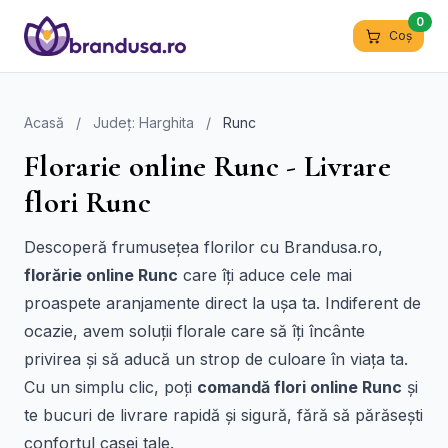
0
Coș
Acasă
/
Județ: Harghita
/
Runc
Florarie online Runc - Livrare
flori Runc
Descoperă frumusețea florilor cu Brandusa.ro,
florărie online Runc
care îți aduce cele mai
proaspete aranjamente direct la ușa ta. Indiferent de
ocazie, avem soluții florale care să îți încânte
privirea și să aducă un strop de culoare în viața ta.
Cu un simplu clic, poți
comandă flori online Runc
și
te bucuri de livrare rapidă și sigură, fără să părăsești
confortul casei tale.