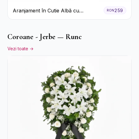
Aranjament în Cutie Albă cu
259
RON
Trandafiri Roșii și Lisianthus
Coroane - Jerbe — Runc
Vezi toate →