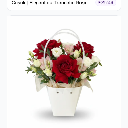
Coșuleț Elegant cu Trandafiri Roșii și
249
RON
Lisianthus Alb