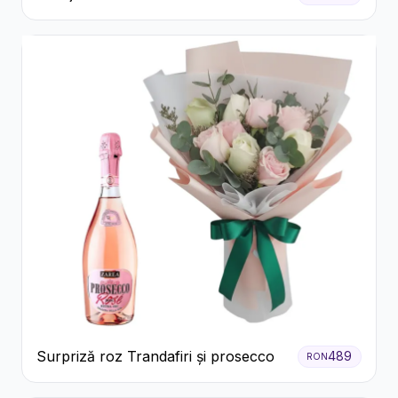
Roz în Cutie Albă
Surpriză roz Trandafiri și prosecco
489
RON