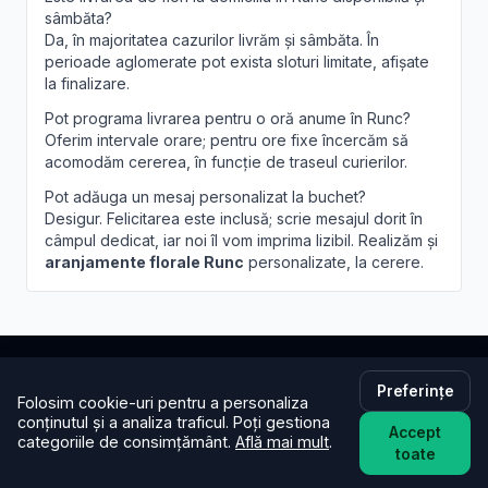
sâmbăta?
Da, în majoritatea cazurilor livrăm și sâmbăta. În
perioade aglomerate pot exista sloturi limitate, afișate
la finalizare.
Pot programa livrarea pentru o oră anume în Runc?
Oferim intervale orare; pentru ore fixe încercăm să
acomodăm cererea, în funcție de traseul curierilor.
Pot adăuga un mesaj personalizat la buchet?
Desigur. Felicitarea este inclusă; scrie mesajul dorit în
câmpul dedicat, iar noi îl vom imprima lizibil. Realizăm și
aranjamente florale Runc
personalizate, la cerere.
Preferințe
Brandusa.ro
Folosim cookie-uri pentru a personaliza
conținutul și a analiza traficul. Poți gestiona
Accept
categoriile de consimțământ.
Află mai mult
.
Buchete cu emoție, aranjamente cu suflet. Comandă
toate
online flori cu livrare în aceeași zi în toată țara.