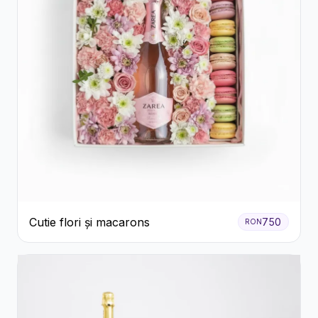
Cutie flori și macarons
750
RON