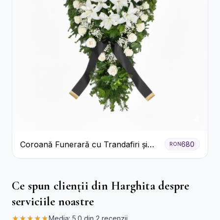
Coroană Funerară cu Trandafiri și
680
RON
Crini
Ce spun clienții din Harghita despre
serviciile noastre
★★★★★
Media: 5.0 din 2 recenzii