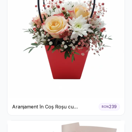
Aranjament în Coș Roșu cu
239
RON
Trandafiri și Crizanteme Albe