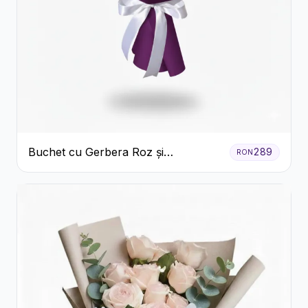
Buchet cu Gerbera Roz și
289
RON
Crizanteme Verzi