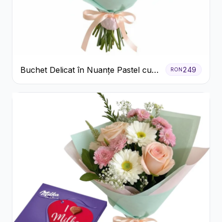
Buchet Delicat în Nuanțe Pastel cu
249
RON
Trandafiri și Crizanteme Roz