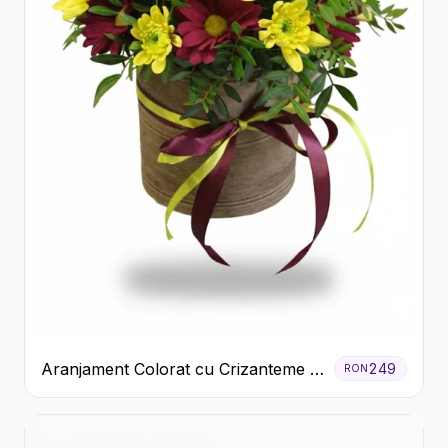
Aranjament Colorat cu Crizanteme în
249
RON
Cutie Rustică