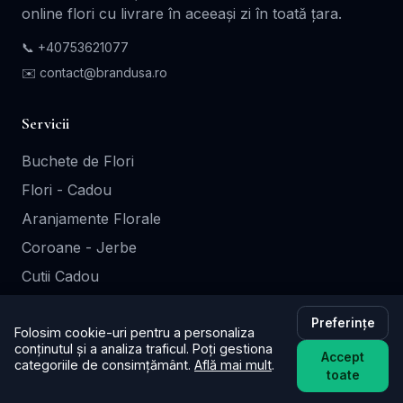
online flori cu livrare în aceeași zi în toată țara.
📞
+40753621077
✉️ contact@brandusa.ro
Servicii
Buchete de Flori
Flori - Cadou
Aranjamente Florale
Coroane - Jerbe
Cutii Cadou
Preferințe
Informații
Folosim cookie-uri pentru a personaliza
conținutul și a analiza traficul. Poți gestiona
Accept
categoriile de consimțământ.
Află mai mult
.
Contact
toate
Termeni și Condiții