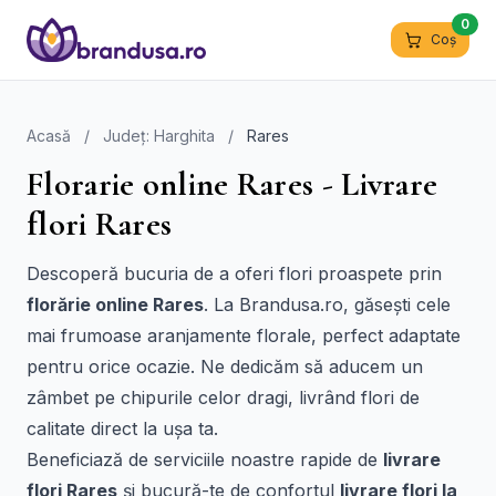
0
Coș
Acasă
/
Județ: Harghita
/
Rares
Florarie online Rares - Livrare
flori Rares
Descoperă bucuria de a oferi flori proaspete prin
florărie online Rares
. La Brandusa.ro, găsești cele
mai frumoase aranjamente florale, perfect adaptate
pentru orice ocazie. Ne dedicăm să aducem un
zâmbet pe chipurile celor dragi, livrând flori de
calitate direct la ușa ta.
Beneficiază de serviciile noastre rapide de
livrare
flori Rares
și bucură-te de confortul
livrare flori la