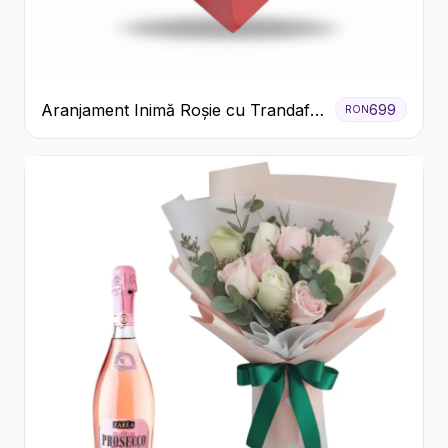
Aranjament Inimă Roșie cu Trandafiri
699
RON
și Ferrero Rocher Premium