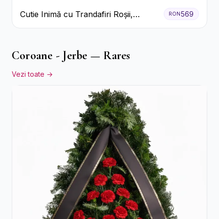
Cutie Inimă cu Trandafiri Roșii,
569
RON
Crizanteme Albe și Bomboane
Raffaello
Coroane - Jerbe — Rares
Vezi toate →