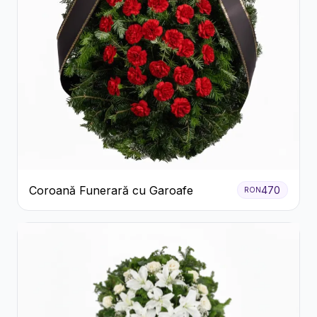
Coroană Funerară cu Garoafe
470
RON