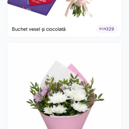
Buchet vesel și ciocolată
329
RON