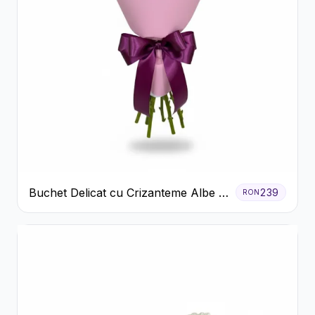
Buchet Delicat cu Crizanteme Albe și
239
RON
Mov