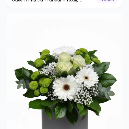
Crizanteme Albe și Bomboane
Raffaello