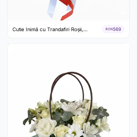
Cutie Inimă cu Trandafiri Roșii,
569
RON
Crizanteme Albe și Bomboane
Raffaello