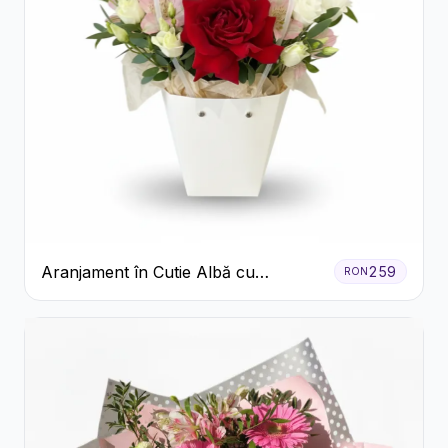
Aranjament în Cutie Albă cu
259
RON
Trandafiri Roșii și Lisianthus