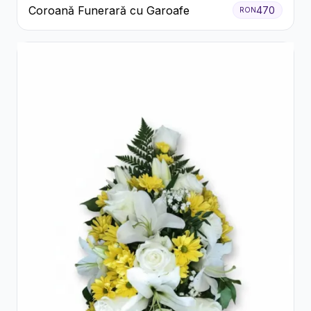
Coroană Funerară cu Garoafe
470
RON