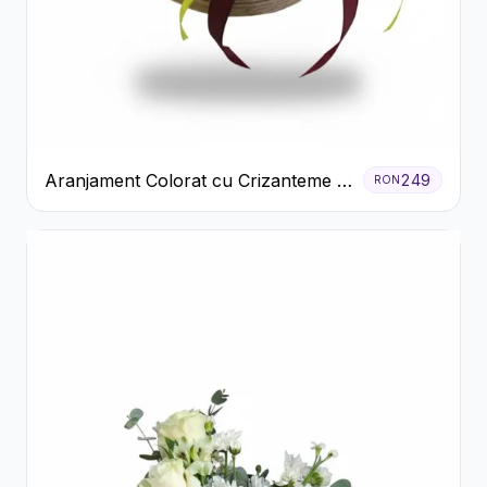
Aranjament Colorat cu Crizanteme în
249
RON
Cutie Rustică