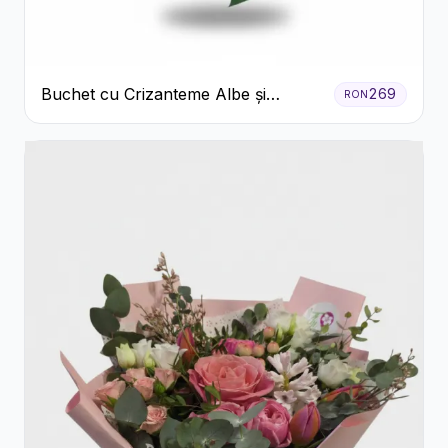
Buchet cu Crizanteme Albe și
269
RON
Galbene