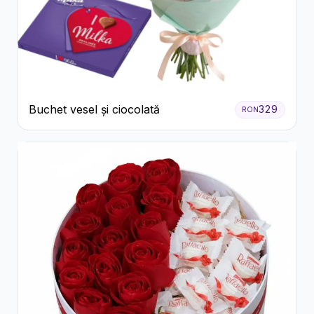
Buchet vesel și ciocolată
329
RON