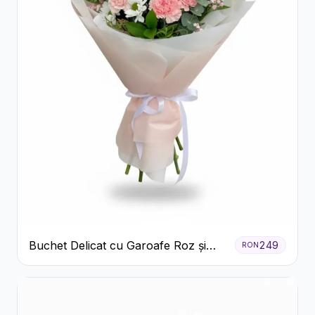
Buchet Delicat cu Garoafe Roz și
249
RON
Crizanteme Albe