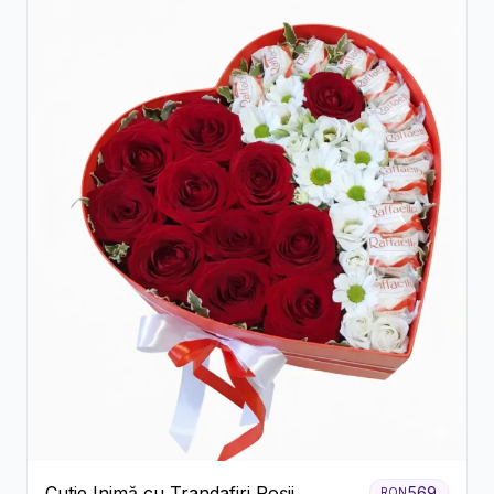
Cutie Inimă cu Trandafiri Roșii,
569
RON