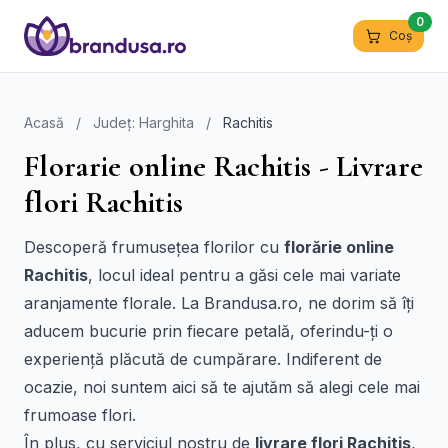
0
Coș
Acasă
/
Județ: Harghita
/
Rachitis
Florarie online Rachitis - Livrare
flori Rachitis
Descoperă frumusețea florilor cu
florărie online
Rachitis
, locul ideal pentru a găsi cele mai variate
aranjamente florale. La Brandusa.ro, ne dorim să îți
aducem bucurie prin fiecare petală, oferindu-ți o
experiență plăcută de cumpărare. Indiferent de
ocazie, noi suntem aici să te ajutăm să alegi cele mai
frumoase flori.
În plus, cu serviciul nostru de
livrare flori Rachitis
,