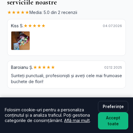
serviciile noastre
★★★★★
Media: 5.0 din 2 recenzii
Kiss S.
★★★★★
04.07.2026
Baroianu Ș.
★★★★★
02.12.2025
Sunteți punctuali, profesioniști și aveți cele mai frumoase
buchete de flori!
Preferințe
Livrare Flori Rachitis - Intrebari Frecvente
Folosim cookie-uri pentru a personaliza
conținutul și a analiza traficul. Poți gestiona
Accept
În cât timp livrați în Rachitis?
categoriile de consimțământ.
Află mai mult
.
toate
De regulă în aceeași zi (2–4 ore) pentru comenzi
plasate în intervalul programului. La checkout poți