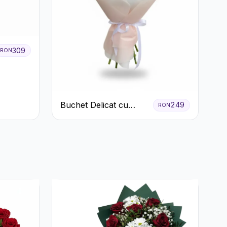
309
RON
Buchet Delicat cu
249
RON
Garoafe Roz și
Crizanteme Albe