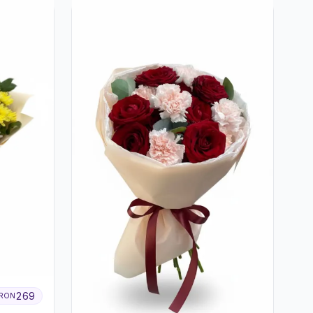
269
RON