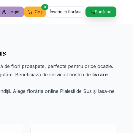
0
Login
Coș
Înscrie-ți florăria
Sună-ne
us
ată de flori proaspete, perfecte pentru orice ocazie.
ajutăm. Beneficiază de serviciul nostru de
livrare
diții. Alege florăria online Plaiesii de Sus și lasă-ne