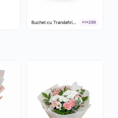
Buchet cu Trandafiri
299
RON
Roșii și Garoafe Roz
Pal