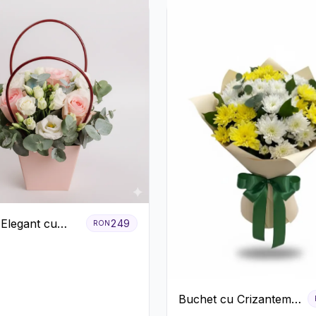
 Elegant cu
249
RON
ri Roșii și
us Alb
Buchet cu Crizanteme
Albe și Galbene