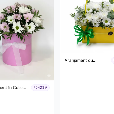
Aranjament cu
Crizanteme Albe în
Cutie Galbenă
ent în Cutie
219
RON
Crizanteme
ila