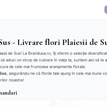
Sus - Livrare flori Plaiesii de S
esii de Sus! La Brandusa.ro, îți oferim o selecție diversific
 să aduci un strop de culoare în viața ta, suntem aici să te 
 bucura de cele mai frumoase aranjamente florale.
 Sus
, asigurându-ne că florile tale ajung în cele mai bune con
ilor noastre!
omandari