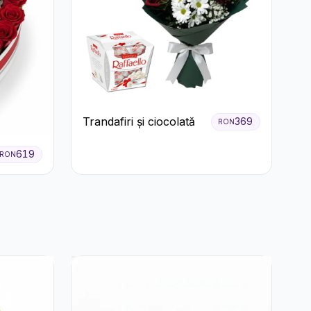
Trandafiri și ciocolată
369
RON
619
RON