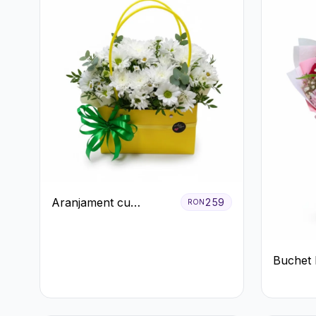
Aranjament cu
259
RON
Crizanteme Albe în
Cutie Galbenă
Buchet 
și Roz P