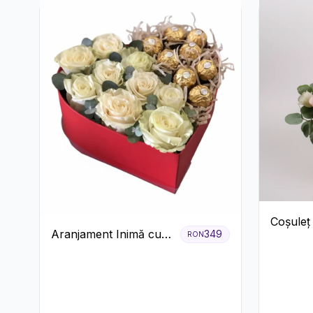
Coșuleț
Aranjament Inimă cu
349
RON
Trandafi
Trandafiri și Praline
Lisianth
Ferrero