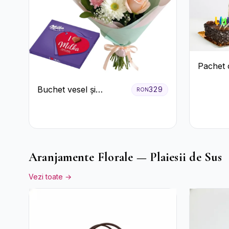
Pachet 
Buchet vesel și
329
RON
ciocolată
Aranjamente Florale — Plaiesii de Sus
Vezi toate →