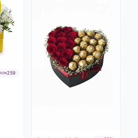
259
RON