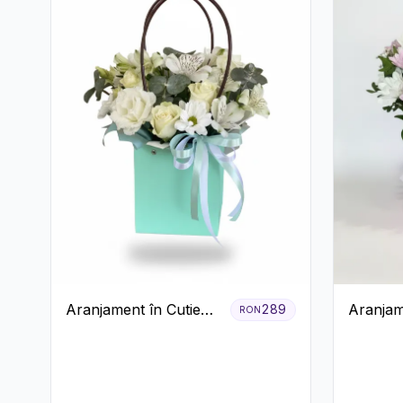
Aranjament în Cutie
Aranjam
289
RON
Verde Mentă cu
Roz cu 
Trandafiri și
Albe și L
Alstroemeria