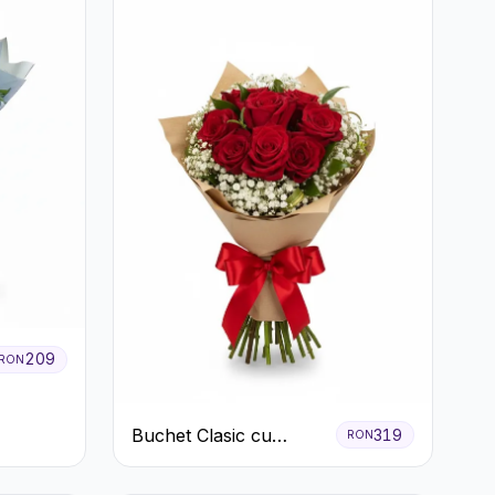
209
RON
Buchet Clasic cu
319
RON
Trandafiri Roșii și
Gypsophila