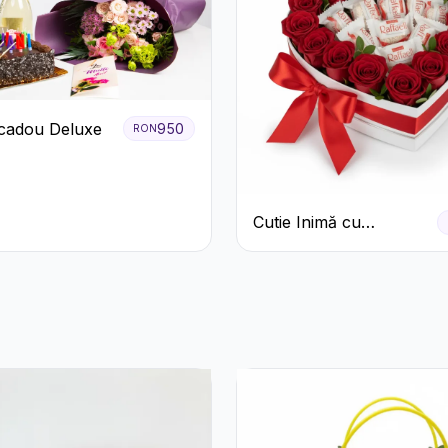
cadou Deluxe
950
RON
Cutie Inimă cu
Trandafiri Roșii și
Bomboane Raffaello