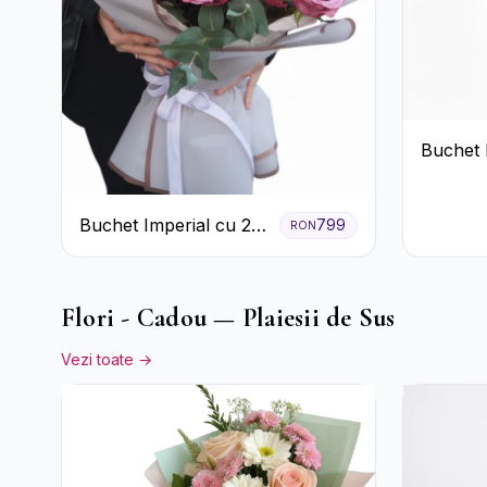
Buchet 
Trandaf
Buchet Imperial cu 25
799
RON
Trandafiri
Flori - Cadou — Plaiesii de Sus
Vezi toate →