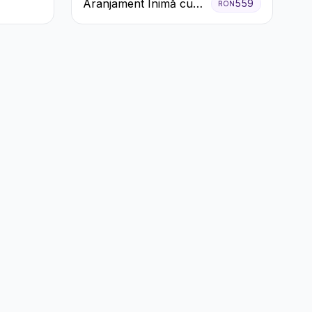
Aranjament Inimă cu
559
RON
Trandafiri Roșii și
Ciocolată Ferrero
Rocher