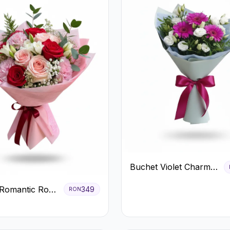
Buchet Violet Charm
cu Gerbera și
Romantic Roșu
349
RON
Lisianthus Alb
astel