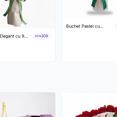
Buchet Pastel cu
Trandafiri Roz și Albi
Elegant cu 9
309
RON
iri Roz