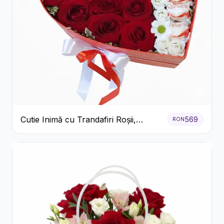
Cutie Inimă cu Trandafiri Roșii,
569
RON
Crizanteme Albe și Bomboane
Raffaello