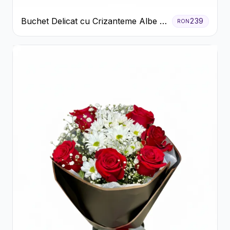
Buchet Delicat cu Crizanteme Albe și
239
RON
Mov