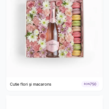
Cutie flori și macarons
750
RON