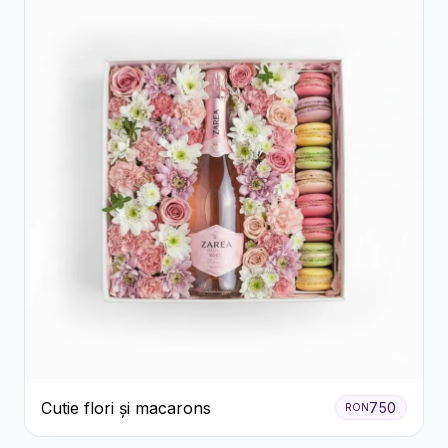
Cutie flori și macarons
750
RON