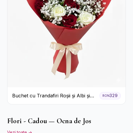
Buchet cu Trandafiri Roșii și Albi și
329
RON
Gypsophila
Flori - Cadou — Ocna de Jos
Vezi toate →