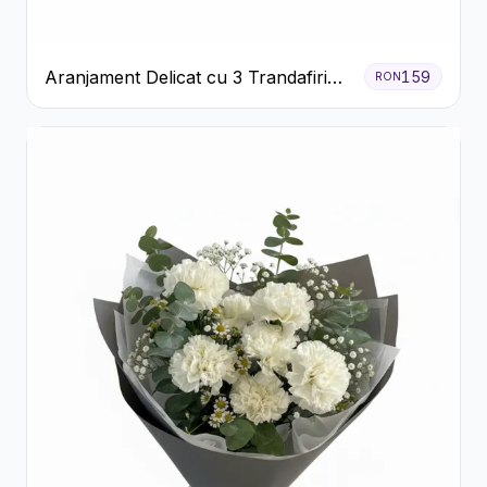
Aranjament Delicat cu 3 Trandafiri
159
RON
Roz în Cutie Albă