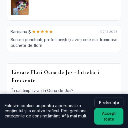
Baroianu Ș.
★★★★★
02.12.2025
Sunteți punctuali, profesioniști și aveți cele mai frumoase
buchete de flori!
Livrare Flori Ocna de Jos - Intrebari
Frecvente
În cât timp livrați în Ocna de Jos?
De regulă în aceeași zi (2–4 ore) pentru comenzi
plasate în intervalul programului. La checkout poți
Preferințe
Folosim cookie-uri pentru a personaliza
alege intervalul preferat; oferim și
livrare flori Ocna de
conținutul și a analiza traficul. Poți gestiona
Jos in aceeasi zi
în funcție de disponibilitate.
Accept
categoriile de consimțământ.
Află mai mult
.
toate
Este livrarea de flori la domiciliu în Ocna de Jos