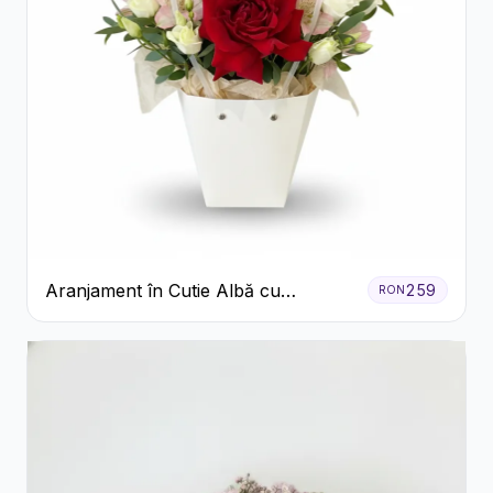
Aranjament în Cutie Albă cu
259
RON
Trandafiri Roșii și Lisianthus