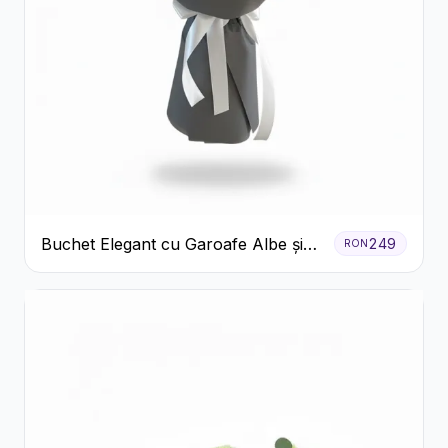
Buchet Elegant cu Garoafe Albe și
249
RON
Eucalipt