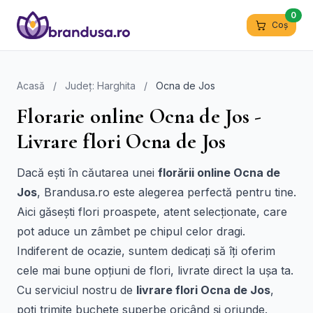
0
Coș
Acasă
/
Județ: Harghita
/
Ocna de Jos
Florarie online Ocna de Jos -
Livrare flori Ocna de Jos
Dacă ești în căutarea unei
florării online Ocna de
Jos
, Brandusa.ro este alegerea perfectă pentru tine.
Aici găsești flori proaspete, atent selecționate, care
pot aduce un zâmbet pe chipul celor dragi.
Indiferent de ocazie, suntem dedicați să îți oferim
cele mai bune opțiuni de flori, livrate direct la ușa ta.
Cu serviciul nostru de
livrare flori Ocna de Jos
,
poți trimite buchete superbe oricând și oriunde.