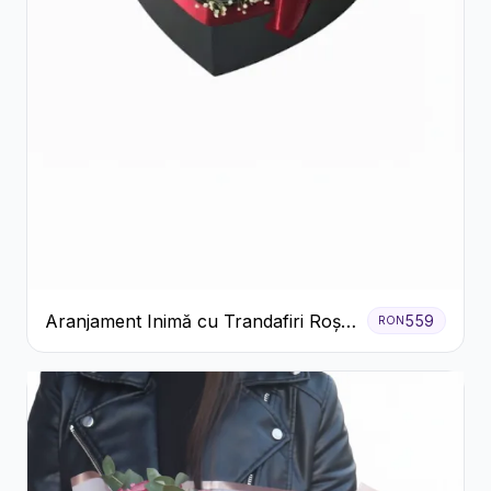
Aranjament Inimă cu Trandafiri Roșii
559
RON
și Ciocolată Ferrero Rocher