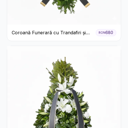
Coroană Funerară cu Trandafiri și
680
RON
Crini