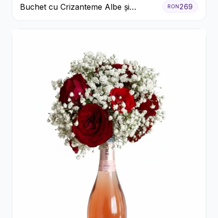
Buchet cu Crizanteme Albe și
269
RON
Galbene