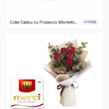
Cutie Cadou cu Prosecco Mionetto
599
RON
Ferrero Rocher și Flori Pastelate