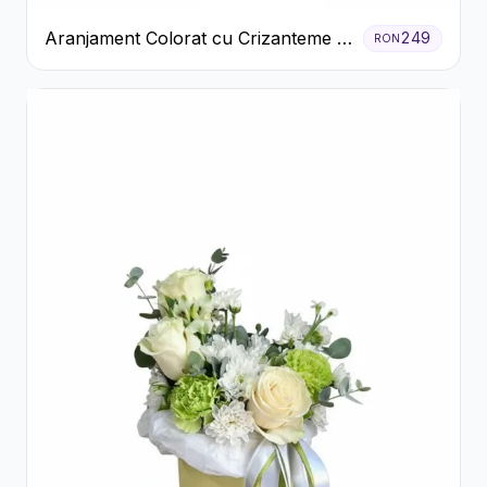
Aranjament Colorat cu Crizanteme în
249
RON
Cutie Rustică