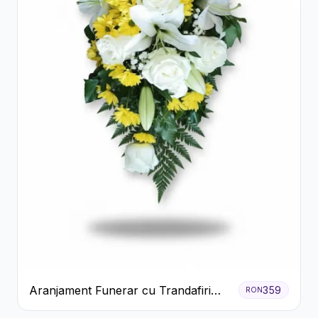
Aranjament Funerar cu Trandafiri
359
RON
Albi Crizanteme Galbene și Crini