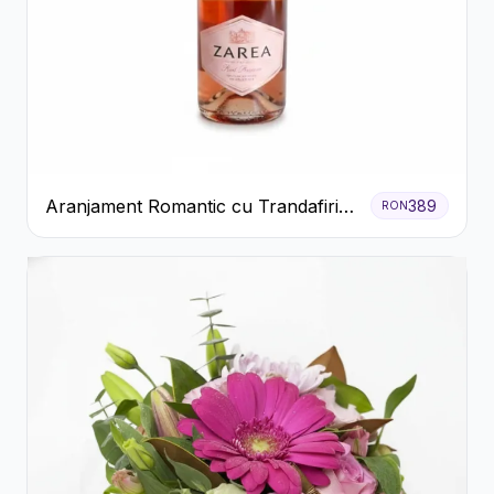
Aranjament Romantic cu Trandafiri
389
RON
Roșii și Șampanie rose