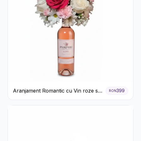
Aranjament Romantic cu Vin roze si
399
RON
Flori pastel