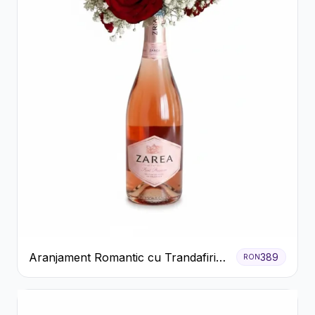
Aranjament Romantic cu Trandafiri
389
RON
Roșii și Șampanie rose