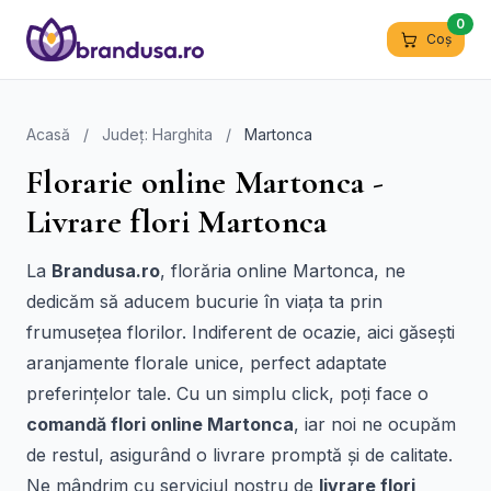
0
Coș
Acasă
/
Județ: Harghita
/
Martonca
Florarie online Martonca -
Livrare flori Martonca
La
Brandusa.ro
, florăria online Martonca, ne
dedicăm să aducem bucurie în viața ta prin
frumusețea florilor. Indiferent de ocazie, aici găsești
aranjamente florale unice, perfect adaptate
preferințelor tale. Cu un simplu click, poți face o
comandă flori online Martonca
, iar noi ne ocupăm
de restul, asigurând o livrare promptă și de calitate.
Ne mândrim cu serviciul nostru de
livrare flori