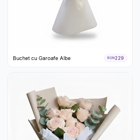
Buchet cu Garoafe Albe
229
RON