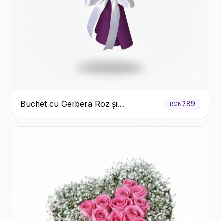
Buchet cu Gerbera Roz și
289
RON
Crizanteme Verzi