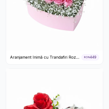
Aranjament Inimă cu Trandafiri Roz
449
RON
și Gypsophila Albă