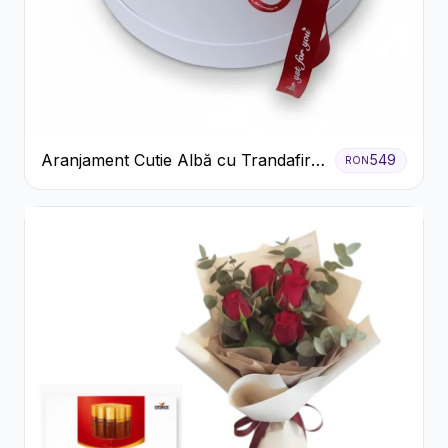
Aranjament Cutie Albă cu Trandafiri
549
RON
Roșii și Raffaello