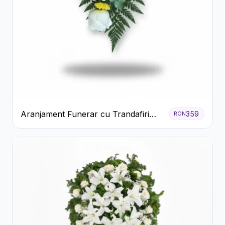
Aranjament Funerar cu Trandafiri
359
RON
Albi Crizanteme Galbene și Crini