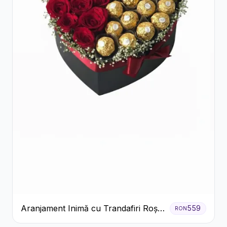
Aranjament Inimă cu Trandafiri Roșii
559
RON
și Ciocolată Ferrero Rocher