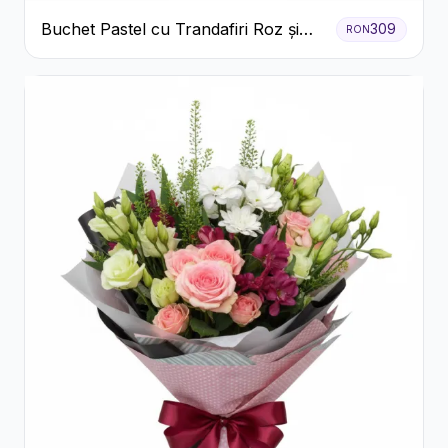
Buchet Pastel cu Trandafiri Roz și
309
RON
Albi