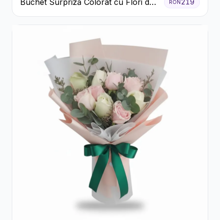
Buchet Surpriză Colorat cu Flori de
219
RON
Sezon