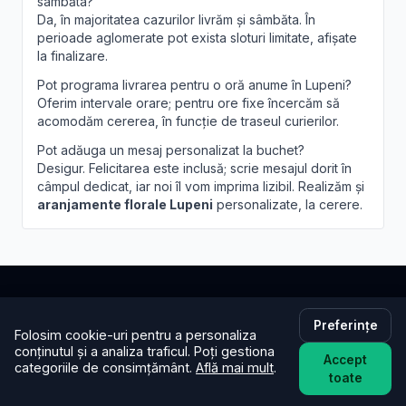
sâmbăta?
Da, în majoritatea cazurilor livrăm și sâmbăta. În
perioade aglomerate pot exista sloturi limitate, afișate
la finalizare.
Pot programa livrarea pentru o oră anume în Lupeni?
Oferim intervale orare; pentru ore fixe încercăm să
acomodăm cererea, în funcție de traseul curierilor.
Pot adăuga un mesaj personalizat la buchet?
Desigur. Felicitarea este inclusă; scrie mesajul dorit în
câmpul dedicat, iar noi îl vom imprima lizibil. Realizăm și
aranjamente florale Lupeni
personalizate, la cerere.
Brandusa.ro
Preferințe
Folosim cookie-uri pentru a personaliza
conținutul și a analiza traficul. Poți gestiona
Buchete cu emoție, aranjamente cu suflet. Comandă
Accept
categoriile de consimțământ.
Află mai mult
.
toate
online flori cu livrare în aceeași zi în toată țara.