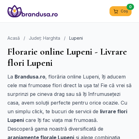
0
Coș
Acasă
/
Județ: Harghita
/
Lupeni
Florarie online Lupeni - Livrare
flori Lupeni
La
Brandusa.ro
, florăria online Lupeni, îți aducem
cele mai frumoase flori direct la ușa ta! Fie că vrei să
surprinzi pe cineva drag sau să îți înfrumusețezi
casa, avem soluții perfecte pentru orice ocazie. Cu
un simplu click, te bucuri de servicii de
livrare flori
Lupeni
care îți fac viața mai frumoasă.
Descoperă gama noastră diversificată de
aranjamente florale Lupeni
și alege combinația