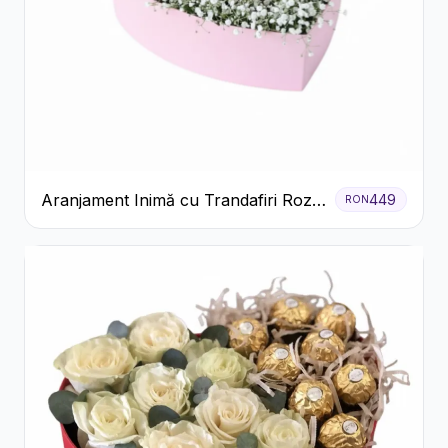
Aranjament Inimă cu Trandafiri Roz
449
RON
și Gypsophila Albă