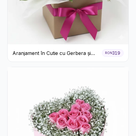
Aranjament în Cutie cu Gerbera și
319
RON
Trandafiri Roz