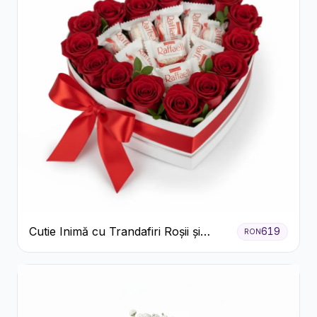
Cutie Inimă cu Trandafiri Roșii și
619
RON
Bomboane Raffaello