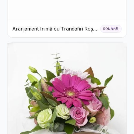
Aranjament Inimă cu Trandafiri Roșii
559
RON
și Ciocolată Ferrero Rocher