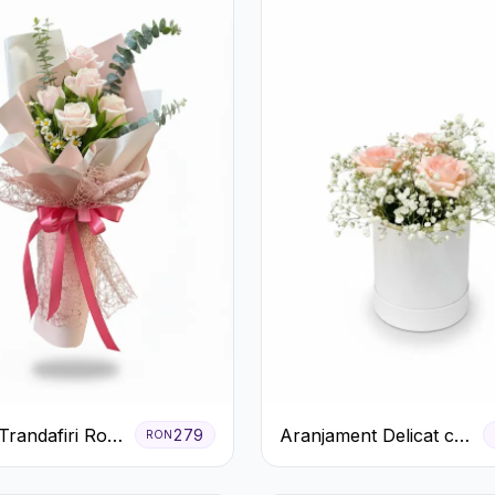
Trandafiri Roz
Aranjament Delicat cu
279
RON
ucalipt
3 Trandafiri Roz în
Cutie Albă