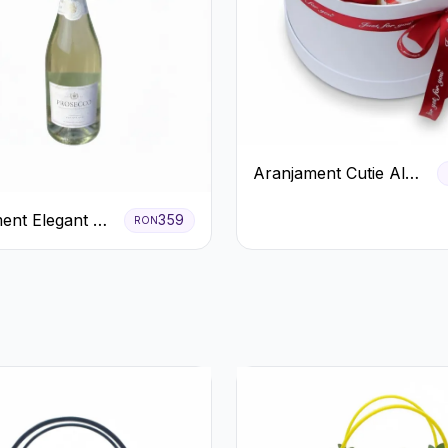
Aranjament Cutie Albă
cu Trandafiri Roșii și
ent Elegant cu
Raffaello
359
RON
 și Flori
.