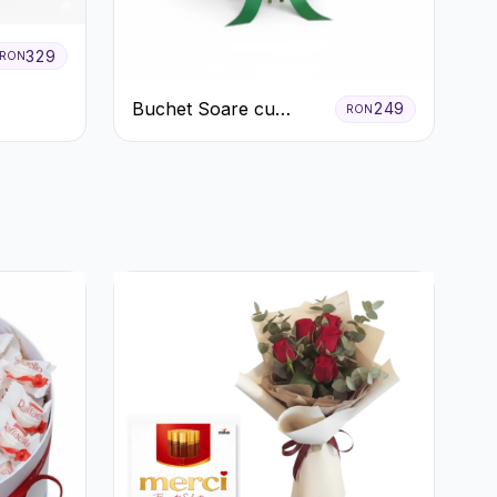
329
RON
Buchet Soare cu
249
RON
Crizanteme Galbene și
Trandafiri Albi