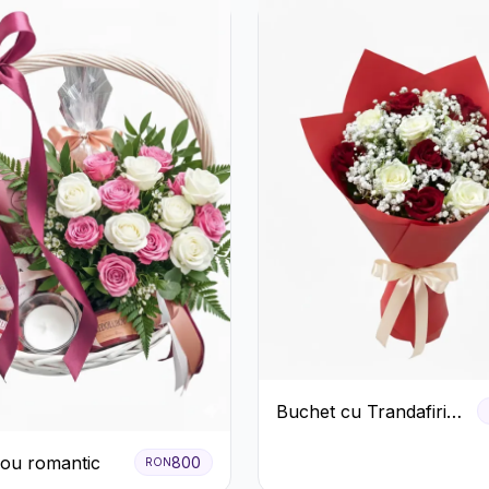
Buchet cu Trandafiri
Roșii și Albi și
ou romantic
Gypsophila
800
RON