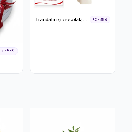
Trandafiri și ciocolată
389
RON
premium
549
RON