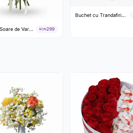
Buchet cu Trandafiri
Roșii și Albi și
Soare de Vară
Gypsophila
299
RON
afiri Galbeni
anteme Albe