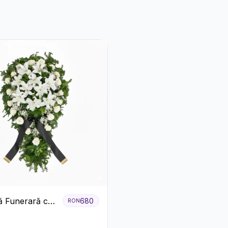
 Funerară cu
680
RON
i și Crini