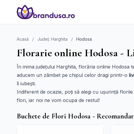
Acasă
/
Județ: Harghita
/
Hodosa
Florarie online Hodosa - L
În inima județului Harghita, florăria online Hodosa 
aducem un zâmbet pe chipul celor dragi printr-o
li
îi iubești.
Indiferent de ocazie, poți să alegi cu ușurință florile
flori, iar noi ne vom ocupa de restul!
Buchete de Flori Hodosa - Recomandar