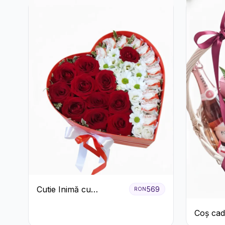
Cutie Inimă cu
569
RON
Trandafiri Roșii,
Coș cad
Crizanteme Albe și