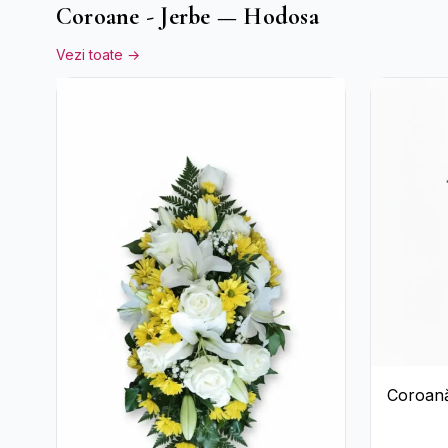
Coroane - Jerbe — Hodosa
Vezi toate →
Coroană
Trandafir