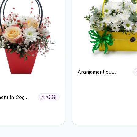
Aranjament cu
Crizanteme Albe în
Cutie Galbenă
ent în Coș
239
RON
Trandafiri și
eme Albe