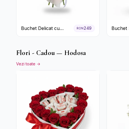
Buchet Delicat cu
Buchet 
249
RON
Garoafe Roz și
cu Trand
Crizanteme Albe
și Criz
Flori - Cadou — Hodosa
Vezi toate →