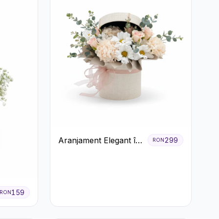
Aranjament Elegant în
299
RON
Cutie Crem cu
Crizanteme și
Trandafiri
159
RON