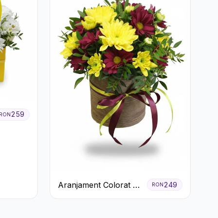
259
RON
Aranjament Colorat cu
249
RON
Crizanteme în Cutie
Rustică