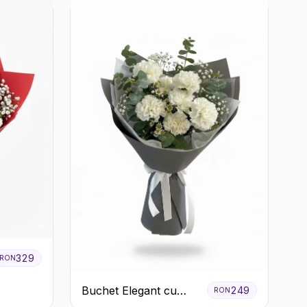
329
RON
Buchet Elegant cu
249
RON
Garoafe Albe și