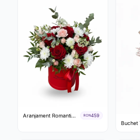
Aranjament Romantic
459
RON
în Cutie Roșie cu
Buchet 
Trandafiri și
Pal și E
Crizanteme