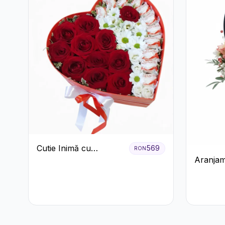
Cutie Inimă cu
569
RON
Aranjam
Trandafiri Roșii,
Roșu cu 
Crizanteme Albe și
Crizant
Bomboane Raffaello