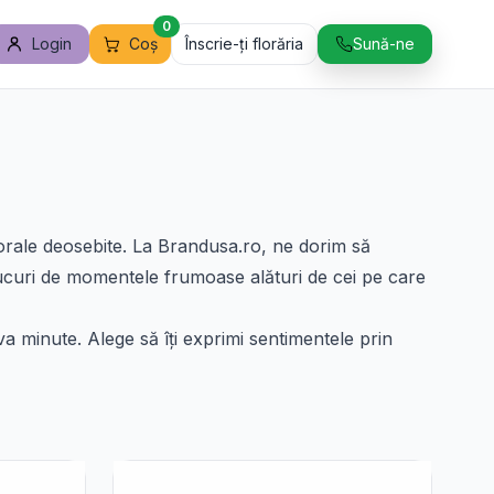
0
Login
Coș
Înscrie-ți florăria
Sună-ne
florale deosebite. La Brandusa.ro, ne dorim să
 bucuri de momentele frumoase alături de cei pe care
a minute. Alege să îți exprimi sentimentele prin