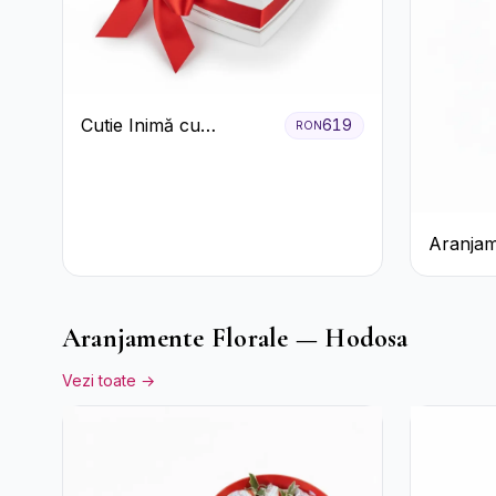
Cutie Inimă cu
619
RON
Trandafiri Roșii și
Bomboane Raffaello
Aranjam
Prosecco
Galbene
Aranjamente Florale — Hodosa
Vezi toate →