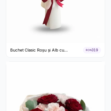
Buchet Clasic Roșu și Alb cu
319
RON
Crizanteme