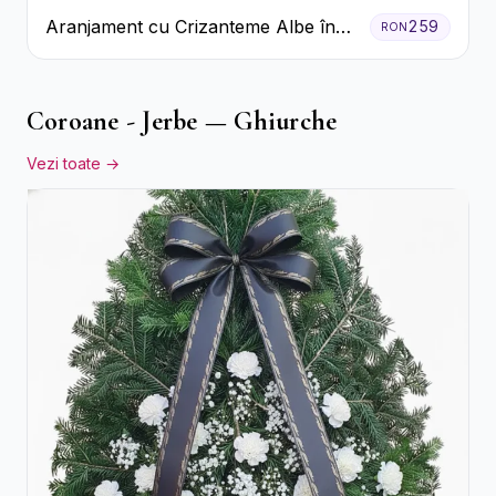
Aranjament cu Crizanteme Albe în
259
RON
Cutie Galbenă
Coroane - Jerbe — Ghiurche
Vezi toate →