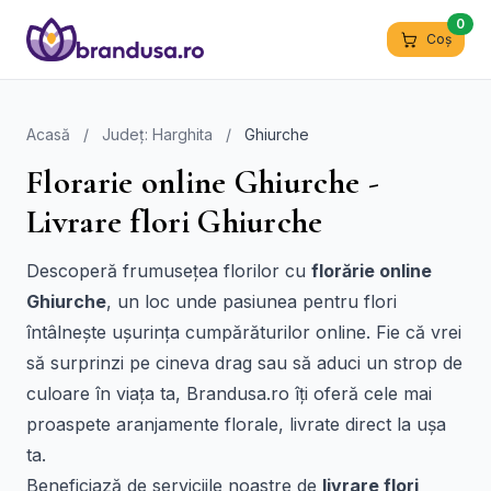
0
Coș
Acasă
/
Județ: Harghita
/
Ghiurche
Florarie online Ghiurche -
Livrare flori Ghiurche
Descoperă frumusețea florilor cu
florărie online
Ghiurche
, un loc unde pasiunea pentru flori
întâlnește ușurința cumpărăturilor online. Fie că vrei
să surprinzi pe cineva drag sau să aduci un strop de
culoare în viața ta, Brandusa.ro îți oferă cele mai
proaspete aranjamente florale, livrate direct la ușa
ta.
Beneficiază de serviciile noastre de
livrare flori