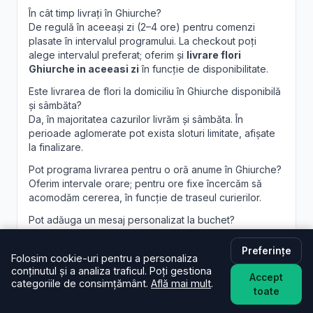
În cât timp livrați în Ghiurche?
De regulă în aceeași zi (2–4 ore) pentru comenzi
plasate în intervalul programului. La checkout poți
alege intervalul preferat; oferim și
livrare flori
Ghiurche in aceeasi zi
în funcție de disponibilitate.
Este livrarea de flori la domiciliu în Ghiurche disponibilă
și sâmbăta?
Da, în majoritatea cazurilor livrăm și sâmbăta. În
perioade aglomerate pot exista sloturi limitate, afișate
la finalizare.
Pot programa livrarea pentru o oră anume în Ghiurche?
Oferim intervale orare; pentru ore fixe încercăm să
acomodăm cererea, în funcție de traseul curierilor.
Pot adăuga un mesaj personalizat la buchet?
Desigur. Felicitarea este inclusă; scrie mesajul dorit în
câmpul dedicat, iar noi îl vom imprima lizibil. Realizăm și
Preferințe
Folosim cookie-uri pentru a personaliza
aranjamente florale Ghiurche
personalizate, la
conținutul și a analiza traficul. Poți gestiona
cerere.
Accept
categoriile de consimțământ.
Află mai mult
.
toate