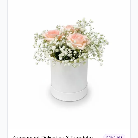
Aranjament Delicat cu 3 Trandafiri
159
RON