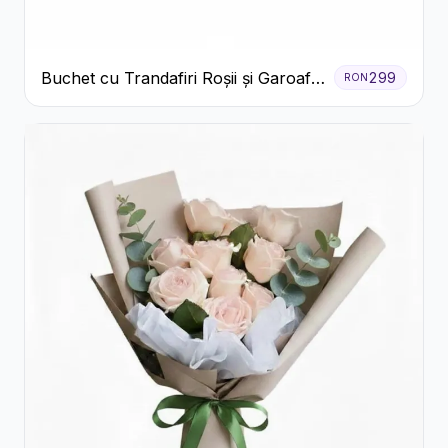
Buchet cu Trandafiri Roșii și Garoafe
299
RON
Roz Pal