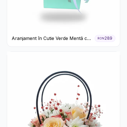
Aranjament în Cutie Verde Mentă cu
289
RON
Trandafiri și Alstroemeria