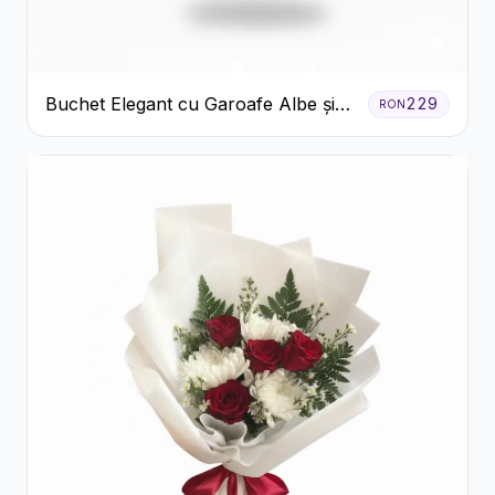
Buchet Elegant cu Garoafe Albe și
229
RON
Eucalipt