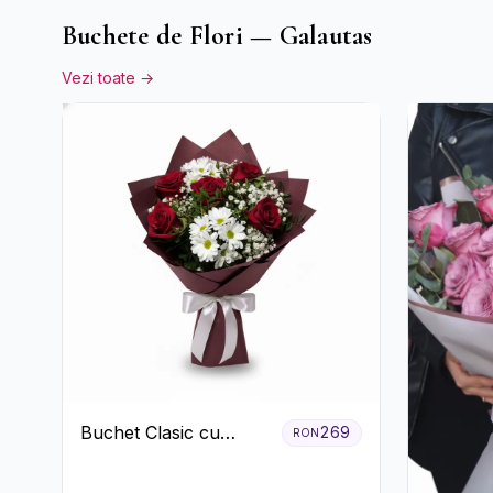
Buchete de Flori — Galautas
Vezi toate →
Buchet Clasic cu
269
RON
Trandafiri Roșii și
Crizanteme Albe