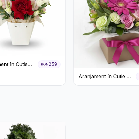
ent în Cutie
259
RON
Trandafiri
Aranjament în Cutie cu
 Lisianthus
Gerbera și Trandafiri
Roz