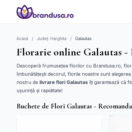
Acasă
/
Județ: Harghita
/
Galautas
Florarie online Galautas - 
Descoperă frumusețea florilor cu Brandusa.ro, florări
îmbunătățești decorul, florile noastre sunt alegerea
nostru de
livrare flori Galautas
îți garantează că fl
ușurință și rapiditate!
Buchete de Flori Galautas - Recomanda