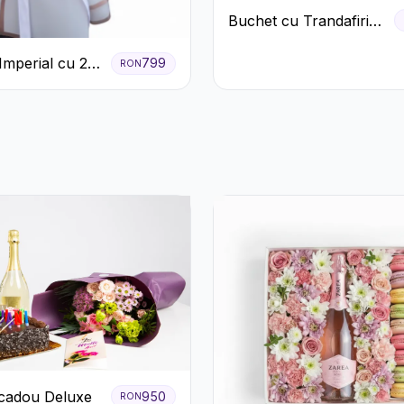
Buchet cu Trandafiri
Roșii și Albi și
Imperial cu 25
Gypsophila
799
RON
ri
cadou Deluxe
950
RON