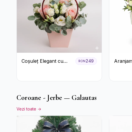
Coșuleț Elegant cu
Aranjam
249
RON
Trandafiri Roșii și
Albă cu 
Lisianthus Alb
Roșii și
Coroane - Jerbe — Galautas
Vezi toate →