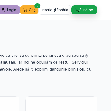
0
Login
Coș
Înscrie-ți florăria
Sună-ne
ie că vrei să surprinzi pe cineva drag sau să îți
Galautas
, iar noi ne ocupăm de restul. Serviciul
evoie. Alege să îți exprimi gândurile prin flori, cu