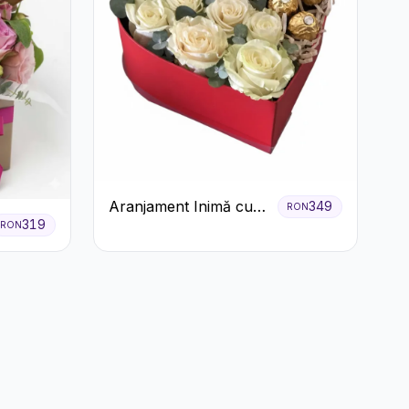
Aranjament Inimă cu
349
RON
319
RON
Trandafiri și Praline
Ferrero