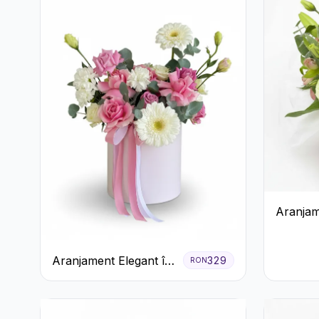
Aranjam
Gerbera 
Roz
Aranjament Elegant în
329
RON
Cutie Roz cu Trandafiri
și Gerbera