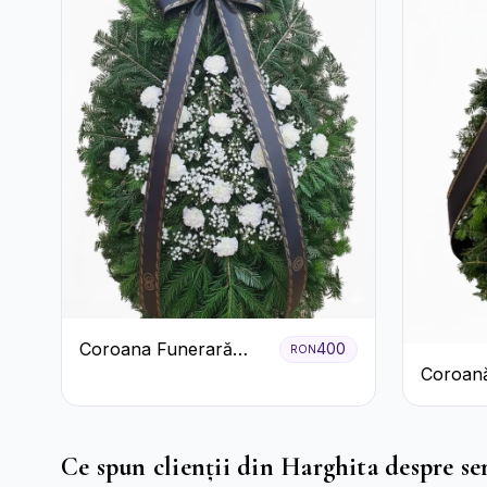
Coroana Funerară
400
RON
Coroană
Albă cu Garoafe
Garoaf
Ce spun clienții din Harghita despre ser