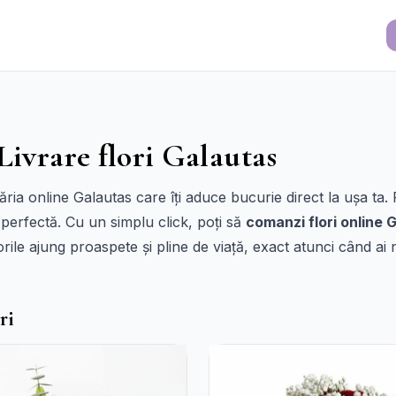
Livrare flori Galautas
a online Galautas care îți aduce bucurie direct la ușa ta. F
 perfectă. Cu un simplu click, poți să
comanzi flori online 
orile ajung proaspete și pline de viață, exact atunci când ai n
ri