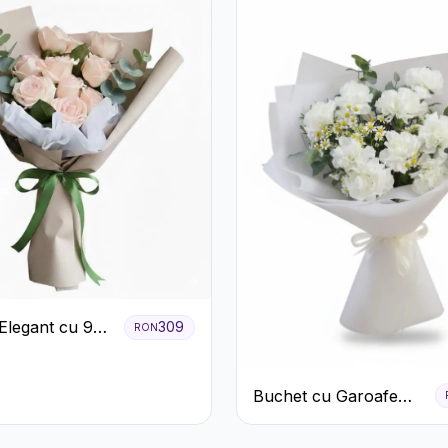
Elegant cu 9
309
RON
iri Roz
Buchet cu Garoafe
Albe