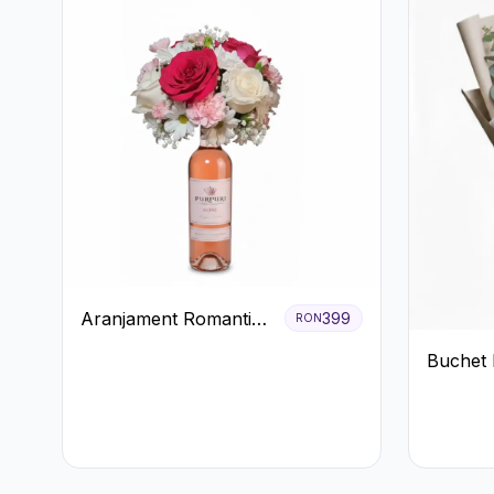
Aranjament Romantic
399
RON
cu Vin roze si Flori
Buchet 
pastel
Trandaf