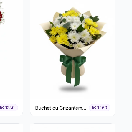
Buchet cu Crizanteme
389
269
RON
RON
Albe și Galbene