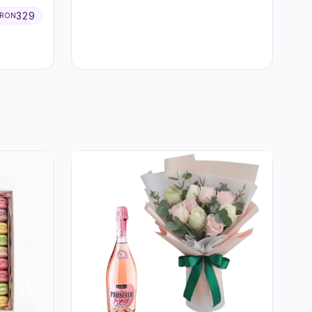
329
RON