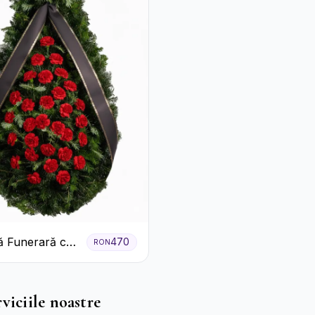
 Funerară cu
470
RON
e
viciile noastre