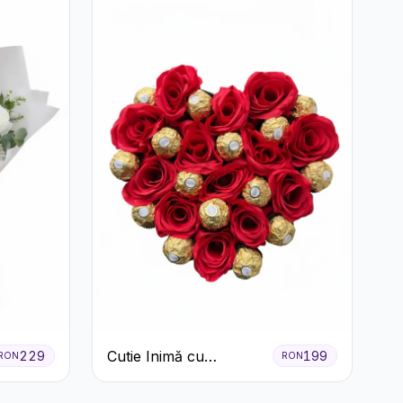
Cutie Inimă cu
229
199
RON
RON
Trandafiri Roșii și
Ferrero Rocher