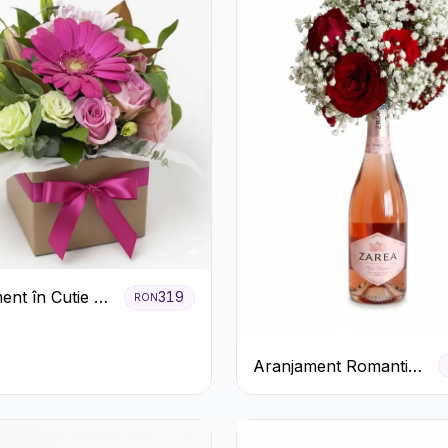
ent în Cutie cu
319
RON
și Trandafiri
Aranjament Romantic
cu Trandafiri Roșii și
Șampanie rose