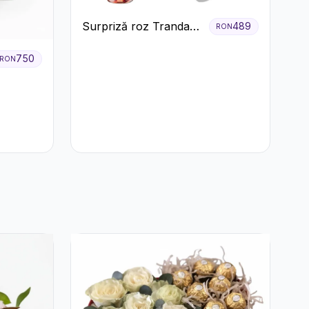
Surpriză roz Trandafiri
489
RON
și prosecco
750
RON