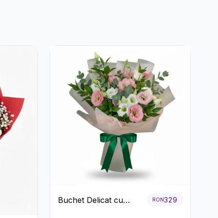
Buchet Delicat cu
329
RON
Lisianthus Alb și Roz