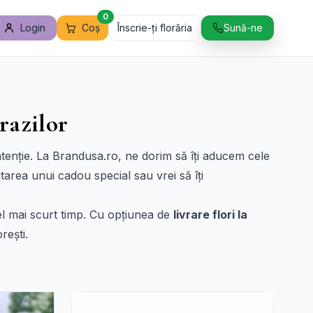
0
Login
Coș
Înscrie-ți florăria
Sună-ne
razilor
 atenție. La Brandusa.ro, ne dorim să îți aducem cele
tarea unui cadou special sau vrei să îți
 cel mai scurt timp. Cu opțiunea de
livrare flori la
rești.