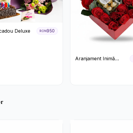
cadou Deluxe
950
RON
Aranjament Inimă
Roșie cu Trandafiri și
Ferrero Rocher
Premium
or