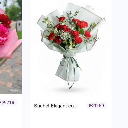
219
RON
Buchet Elegant cu
259
RON
Garoafe Roșii și
Floarea Miresei