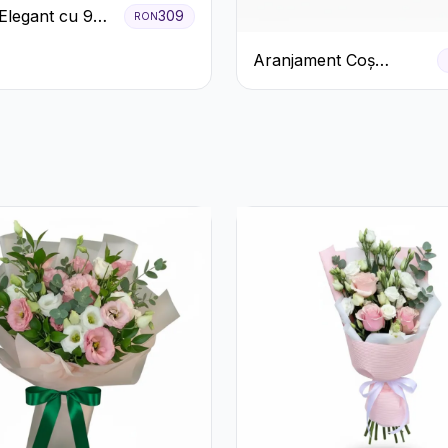
Elegant cu 9
309
RON
iri Roz
Aranjament Coș
Trandafiri Albi cu
Accent Roșu