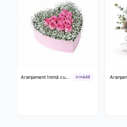
Aranjament Inimă cu
Aranjam
449
RON
Trandafiri Roz și
Cutie C
Gypsophila Albă
Crizant
Trandafi