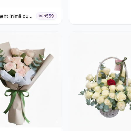
ent Inimă cu
559
RON
ri Roșii și
tă Ferrero