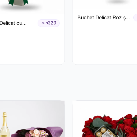
Buchet Delicat Roz și
Delicat cu
329
RON
Alb cu Trandafiri și
us Alb și Roz
Lisianthus