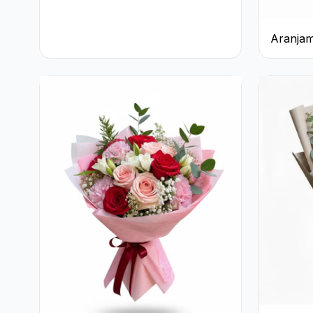
Aranjam
Trandafi
Ciocola
Rocher