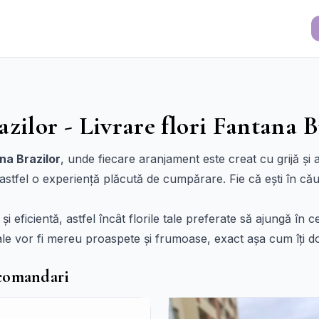
zilor - Livrare flori Fantana B
ana Brazilor
, unde fiecare aranjament este creat cu grijă și
 astfel o experiență plăcută de cumpărare. Fie că ești în cău
și eficientă, astfel încât florile tale preferate să ajungă în
 tale vor fi mereu proaspete și frumoase, exact așa cum îți do
ecomandari