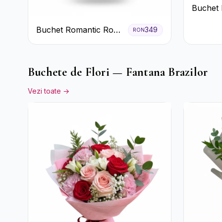
Buchet 
Trandaf
Buchet Romantic Roșu
349
RON
și Roz Pastel
Buchete de Flori — Fantana Brazilor
Vezi toate →