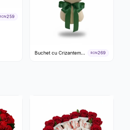
259
RON
Buchet cu Crizanteme
269
RON
Albe și Galbene