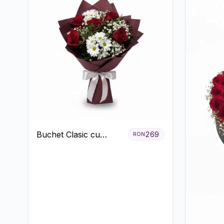
Buchet Clasic cu
269
RON
Trandafiri Roșii și
Crizanteme Albe