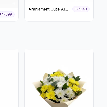
Aranjament Cutie Albă
549
RON
699
cu Trandafiri Roșii și
RON
Raffaello