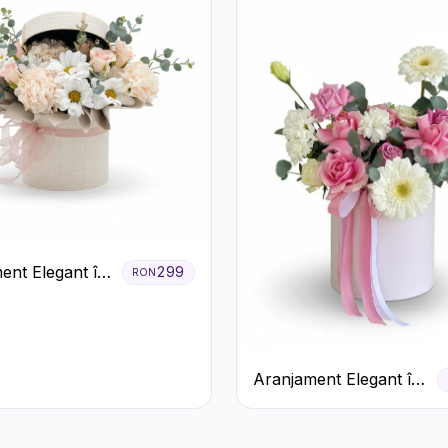
ent Elegant în
299
RON
rem cu
eme și
ri
Aranjament Elegant în
Cutie Roz cu Trandafiri
și Gerbera