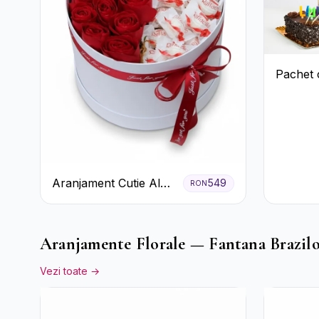
Pachet 
Aranjament Cutie Albă
549
RON
cu Trandafiri Roșii și
Raffaello
Aranjamente Florale — Fantana Brazil
Vezi toate →