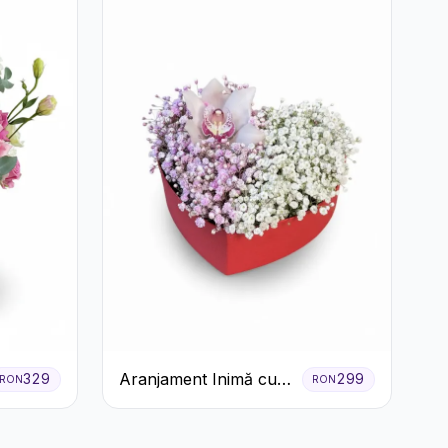
Aranjament Inimă cu
329
299
RON
RON
Orhidee și Floarea
Miresei