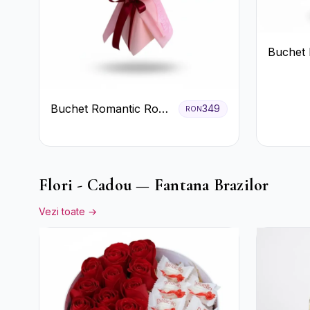
Buchet 
Lisianth
Buchet Romantic Roșu
349
RON
și Roz Pastel
Flori - Cadou — Fantana Brazilor
Vezi toate →