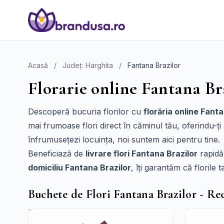
Acasă
/
Județ: Harghita
/
Fantana Brazilor
Florarie online Fantana Bra
Descoperă bucuria florilor cu
florăria online Fant
mai frumoase flori direct în căminul tău, oferindu-ți
înfrumusețezi locuința, noi suntem aici pentru tine.
Beneficiază de
livrare flori Fantana Brazilor
rapidă 
domiciliu Fantana Brazilor
, îți garantăm că florile
Buchete de Flori Fantana Brazilor - R