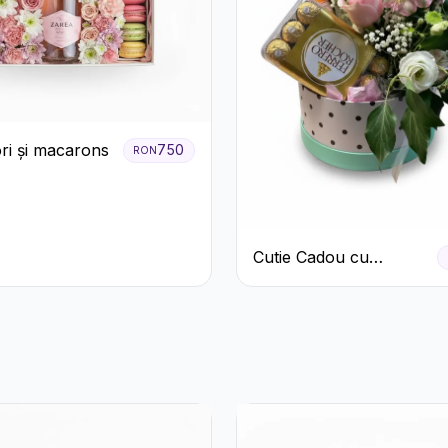
ori și macarons
750
RON
Cutie Cadou cu
Prosecco Mionetto
Ferrero Rocher și Flori
Pastelate