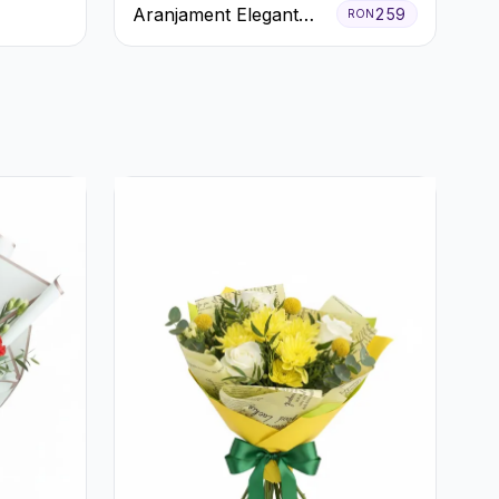
Aranjament Elegant
259
RON
Alb-Verde în Cutie Gri