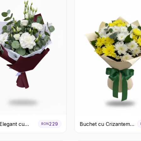
Elegant cu
Buchet cu Crizanteme
229
RON
 Albe și
Albe și Galbene