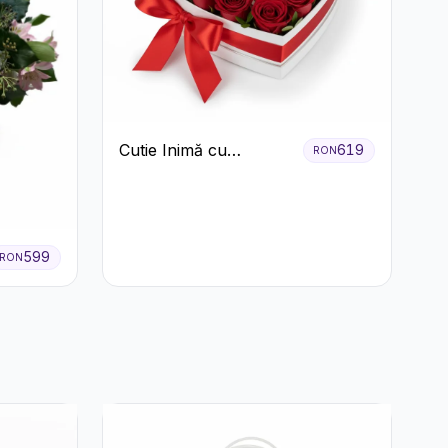
Cutie Inimă cu
619
RON
Trandafiri Roșii și
Bomboane Raffaello
599
RON