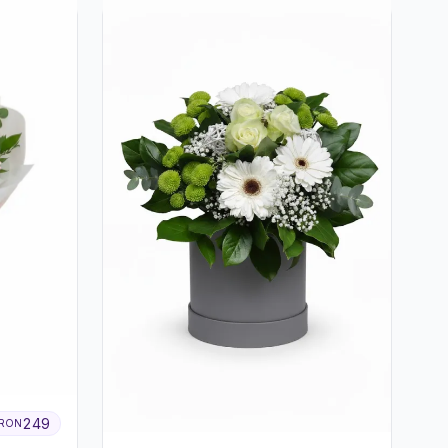
249
RON