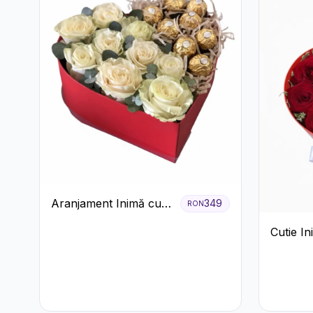
Aranjament Inimă cu
349
RON
Trandafiri și Praline
Cutie I
Ferrero
Trandafi
Crizant
Bomboan