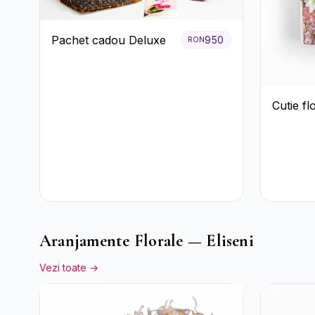
Pachet cadou Deluxe
950
RON
Cutie fl
Aranjamente Florale — Eliseni
Vezi toate →