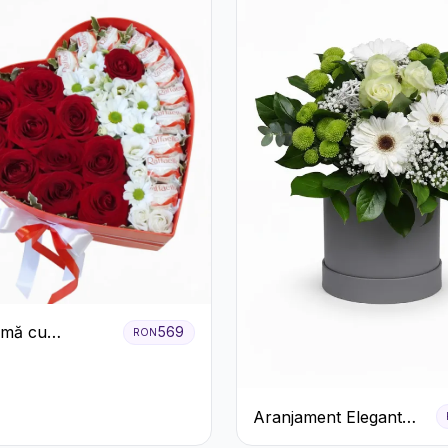
nimă cu
569
RON
ri Roșii,
eme Albe și
e Raffaello
Aranjament Elegant
Alb-Verde în Cutie Gri