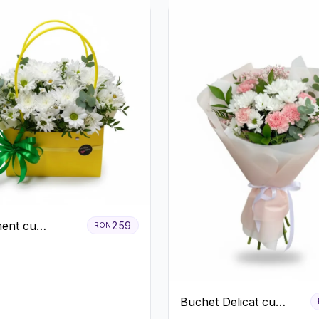
ent cu
259
RON
eme Albe în
albenă
Buchet Delicat cu
Garoafe Roz și