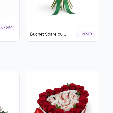
259
RON
Buchet Soare cu
249
RON
Crizanteme Galbene și
Trandafiri Albi