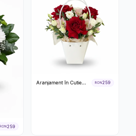
Aranjament în Cutie
259
RON
Albă cu Trandafiri
Roșii și Lisianthus
259
RON