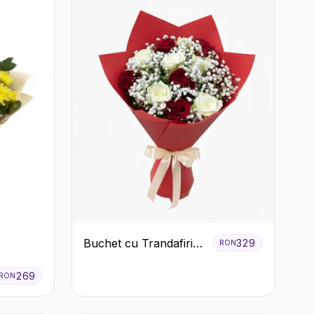
Buchet cu Trandafiri
329
RON
Roșii și Albi și
Gypsophila
269
RON