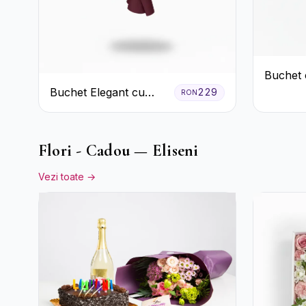
Buchet 
Roz și 
Buchet Elegant cu
229
RON
Verzi
Garoafe Albe și
Eucalipt
Flori - Cadou — Eliseni
Vezi toate →