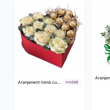
Aranjam
Aranjament Inimă cu
349
RON
Crizant
Trandafiri și Praline
Cutie G
Ferrero