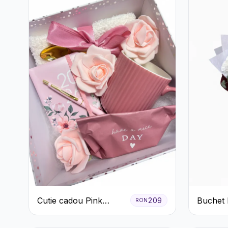
Cutie cadou Pink
Buchet 
209
RON
Blossom Day
Garoafe
Eucalipt