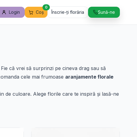
0
Login
Coș
Înscrie-ți florăria
Sună-ne
Fie că vrei să surprinzi pe cineva drag sau să
oți comanda cele mai frumoase
aranjamente florale
 de culoare. Alege florile care te inspiră și lasă-ne