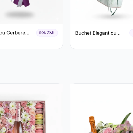
cu Gerbera
Buchet Elegant cu
289
RON
Crizanteme
Garoafe Roșii și
Floarea Miresei