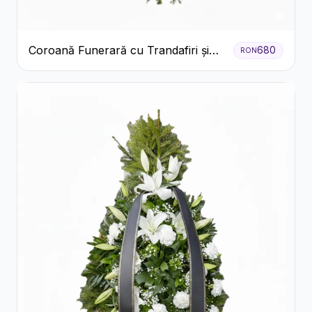
Coroană Funerară cu Trandafiri și
680
RON
Crini