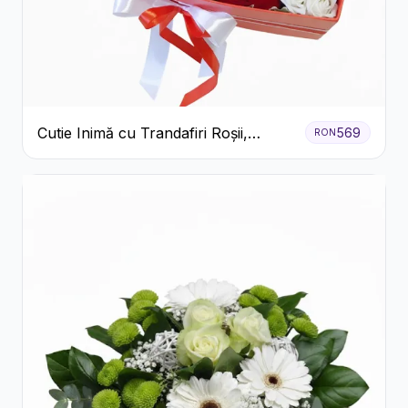
Cutie Inimă cu Trandafiri Roșii,
569
RON
Crizanteme Albe și Bomboane
Raffaello