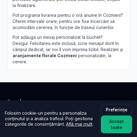
la finalizare.
Pot programa livrarea pentru o oră anume în Cozmeni?
Oferim intervale orare; pentru ore fixe încercăm să
acomodăm cererea, în funcție de traseul curierilor.
Pot adăuga un mesaj personalizat la buchet?
Desigur. Felicitarea este inclusă; scrie mesajul dorit în
câmpul dedicat, iar noi îl vom imprima lizibil. Realizăm și
aranjamente florale Cozmeni
personalizate, la
cerere.
Brandusa.ro
Preferințe
Folosim cookie-uri pentru a personaliza
Buchete cu emoție, aranjamente cu suflet. Comandă
conținutul și a analiza traficul. Poți gestiona
online flori cu livrare în aceeași zi în toată țara.
Accept
categoriile de consimțământ.
Află mai mult
.
toate
📞
+40753621077