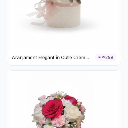
Aranjament Elegant în Cutie Crem cu
299
RON
Crizanteme și Trandafiri