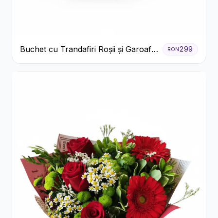
Buchet cu Trandafiri Roșii și Garoafe
299
RON
Roz Pal