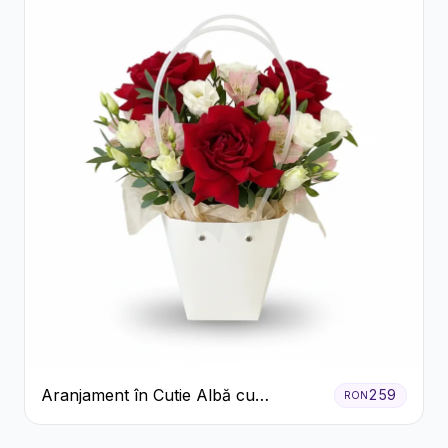
Aranjament în Cutie Albă cu
259
RON
Trandafiri Roșii și Lisianthus