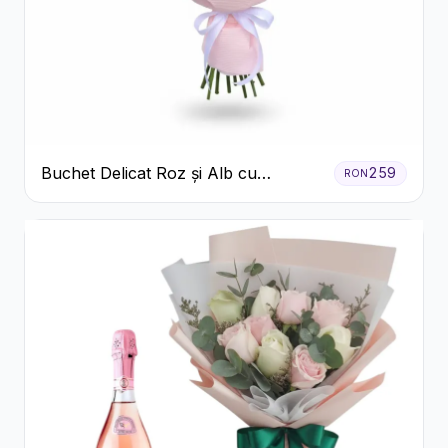
Buchet Delicat Roz și Alb cu
259
RON
Trandafiri și Lisianthus