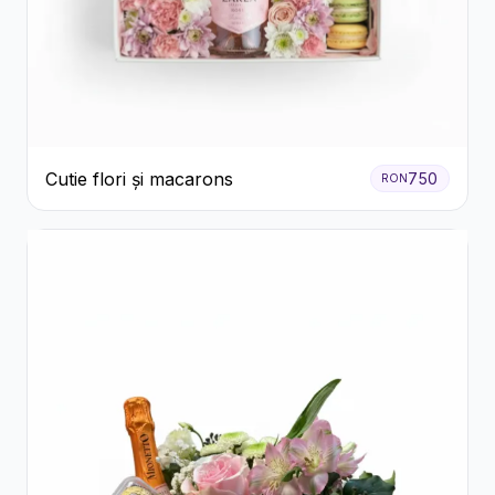
Cutie flori și macarons
750
RON