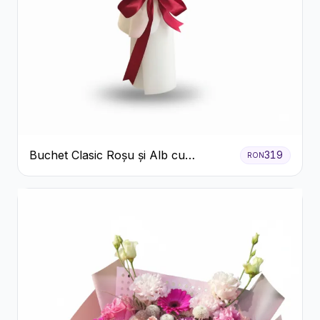
Buchet Clasic Roșu și Alb cu
319
RON
Crizanteme