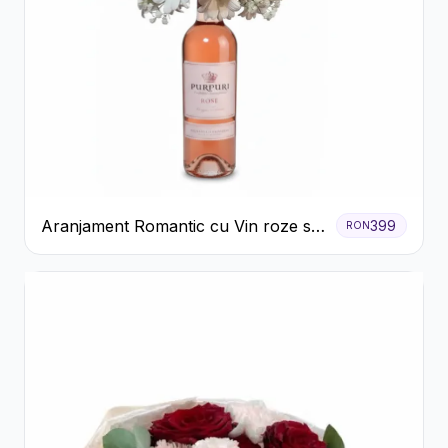
Aranjament Romantic cu Vin roze si
399
RON
Flori pastel