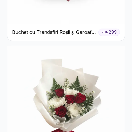
Buchet cu Trandafiri Roșii și Garoafe
299
RON
Roz Pal