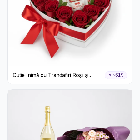
Cutie Inimă cu Trandafiri Roșii și
619
RON
Bomboane Raffaello