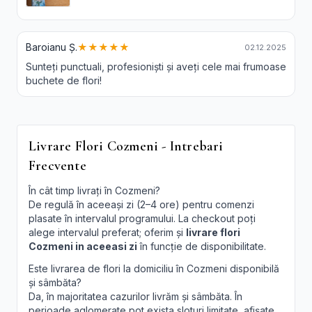
Baroianu Ș.
★★★★★
02.12.2025
Sunteți punctuali, profesioniști și aveți cele mai frumoase
buchete de flori!
Livrare Flori Cozmeni - Intrebari
Frecvente
În cât timp livrați în Cozmeni?
De regulă în aceeași zi (2–4 ore) pentru comenzi
plasate în intervalul programului. La checkout poți
alege intervalul preferat; oferim și
livrare flori
Cozmeni in aceeasi zi
în funcție de disponibilitate.
Este livrarea de flori la domiciliu în Cozmeni disponibilă
și sâmbăta?
Da, în majoritatea cazurilor livrăm și sâmbăta. În
perioade aglomerate pot exista sloturi limitate, afișate