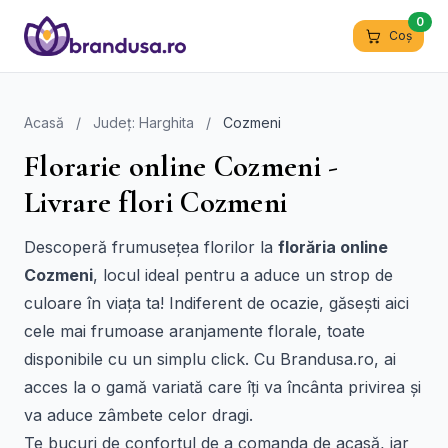
0
Coș
Acasă
/
Județ: Harghita
/
Cozmeni
Florarie online Cozmeni -
Livrare flori Cozmeni
Descoperă frumusețea florilor la
florăria online
Cozmeni
, locul ideal pentru a aduce un strop de
culoare în viața ta! Indiferent de ocazie, găsești aici
cele mai frumoase aranjamente florale, toate
disponibile cu un simplu click. Cu Brandusa.ro, ai
acces la o gamă variată care îți va încânta privirea și
va aduce zâmbete celor dragi.
Te bucuri de confortul de a comanda de acasă, iar