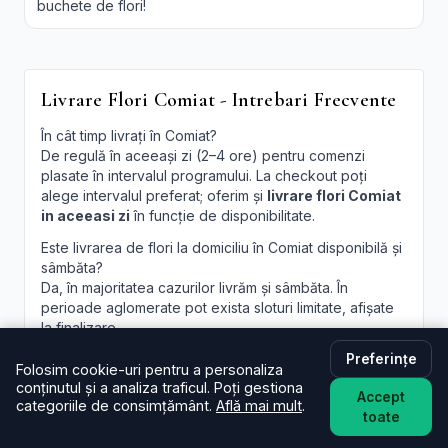
buchete de flori!
Livrare Flori Comiat - Intrebari Frecvente
În cât timp livrați în Comiat?
De regulă în aceeași zi (2–4 ore) pentru comenzi
plasate în intervalul programului. La checkout poți
alege intervalul preferat; oferim și
livrare flori Comiat
in aceeasi zi
în funcție de disponibilitate.
Este livrarea de flori la domiciliu în Comiat disponibilă și
sâmbăta?
Da, în majoritatea cazurilor livrăm și sâmbăta. În
perioade aglomerate pot exista sloturi limitate, afișate
la finalizare.
Preferințe
Pot programa livrarea pentru o oră anume în Comiat?
Folosim cookie-uri pentru a personaliza
Oferim intervale orare; pentru ore fixe încercăm să
conținutul și a analiza traficul. Poți gestiona
Accept
acomodăm cererea, în funcție de traseul curierilor.
categoriile de consimțământ.
Află mai mult
.
toate
Pot adăuga un mesaj personalizat la buchet?