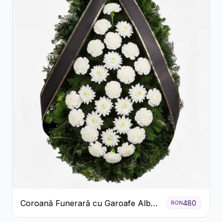
Coroană Funerară cu Garoafe Albe
480
RON
și Crizanteme