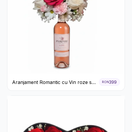
Aranjament Romantic cu Vin roze si
399
RON
Flori pastel