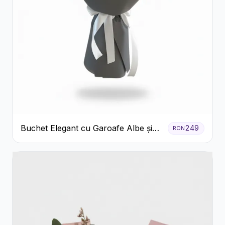
Buchet Elegant cu Garoafe Albe și
249
RON
Eucalipt