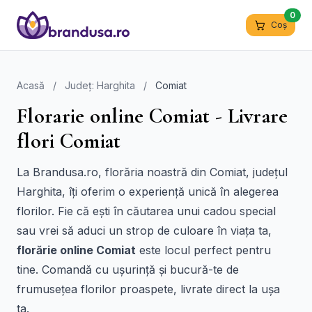
0
Coș
Acasă
/
Județ: Harghita
/
Comiat
Florarie online Comiat - Livrare
flori Comiat
La Brandusa.ro, florăria noastră din Comiat, județul
Harghita, îți oferim o experiență unică în alegerea
florilor. Fie că ești în căutarea unui cadou special
sau vrei să aduci un strop de culoare în viața ta,
florărie online Comiat
este locul perfect pentru
tine. Comandă cu ușurință și bucură-te de
frumusețea florilor proaspete, livrate direct la ușa
ta.