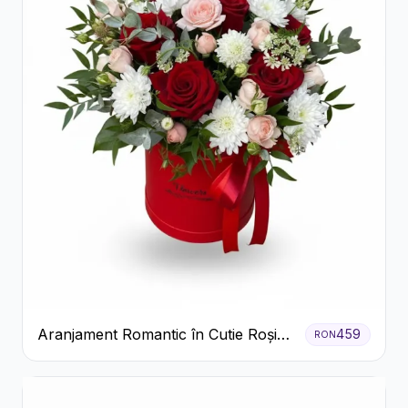
Aranjament Romantic în Cutie Roșie
459
RON
cu Trandafiri și Crizanteme