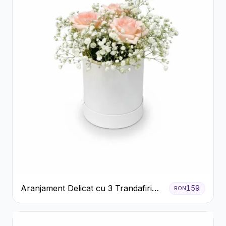
Aranjament Delicat cu 3 Trandafiri
159
RON
Roz în Cutie Albă