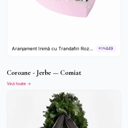
Aranjament Inimă cu Trandafiri Roz
449
RON
și Gypsophila Albă
Coroane - Jerbe — Comiat
Vezi toate →