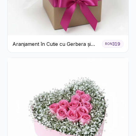
Aranjament în Cutie cu Gerbera și
319
RON
Trandafiri Roz