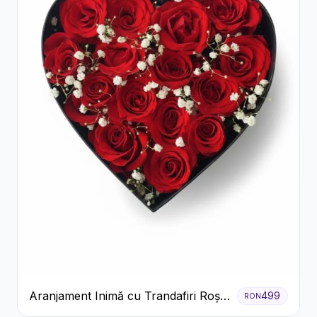
Aranjament Inimă cu Trandafiri Roșii
499
RON
și Floarea Miresei