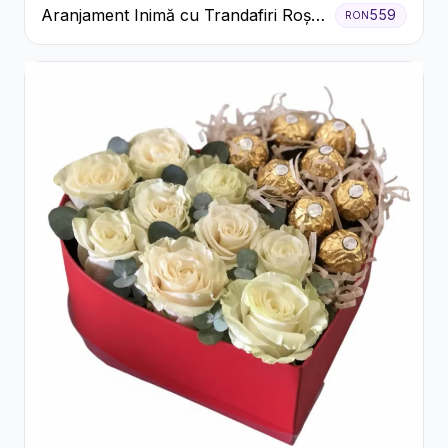
Aranjament Inimă cu Trandafiri Roșii
559
RON
și Ciocolată Ferrero Rocher