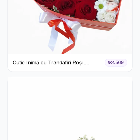
Cutie Inimă cu Trandafiri Roșii,
569
RON
Crizanteme Albe și Bomboane
Raffaello