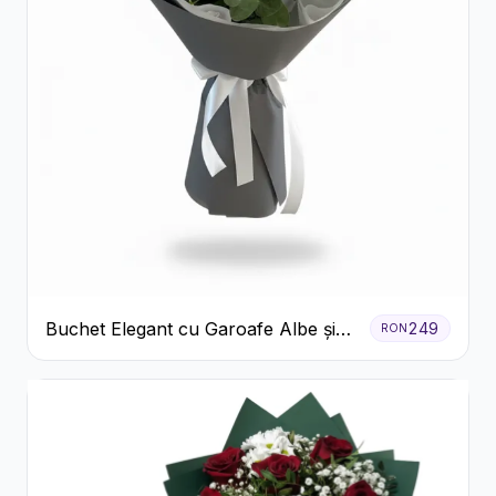
Buchet Elegant cu Garoafe Albe și
249
RON
Eucalipt