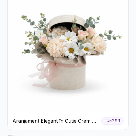
Aranjament Elegant în Cutie Crem cu
299
RON
Crizanteme și Trandafiri