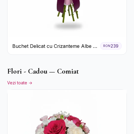
Buchet Delicat cu Crizanteme Albe și
239
RON
Mov
Flori - Cadou — Comiat
Vezi toate →