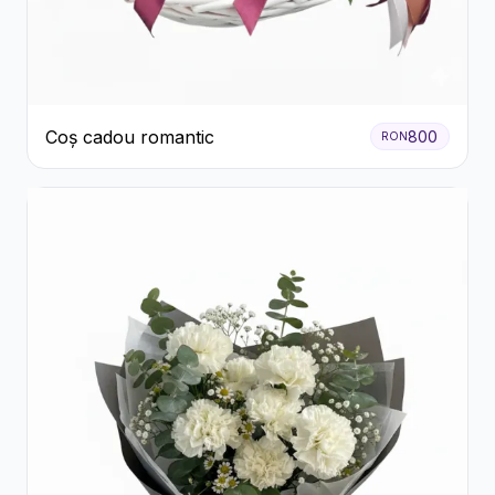
Coș cadou romantic
800
RON