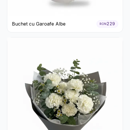
Buchet cu Garoafe Albe
229
RON