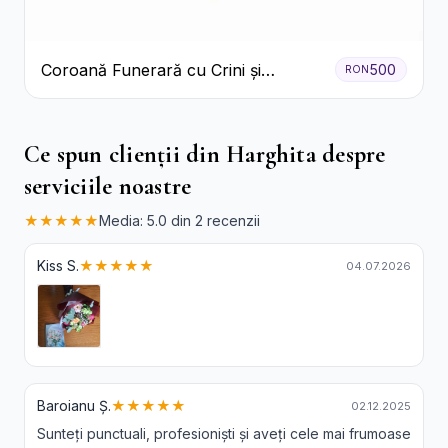
Coroană Funerară cu Crini și
500
RON
Garoafe Albe
Ce spun clienții din Harghita despre
serviciile noastre
★★★★★
Media: 5.0 din 2 recenzii
Kiss S.
★★★★★
04.07.2026
Baroianu Ș.
★★★★★
02.12.2025
Sunteți punctuali, profesioniști și aveți cele mai frumoase