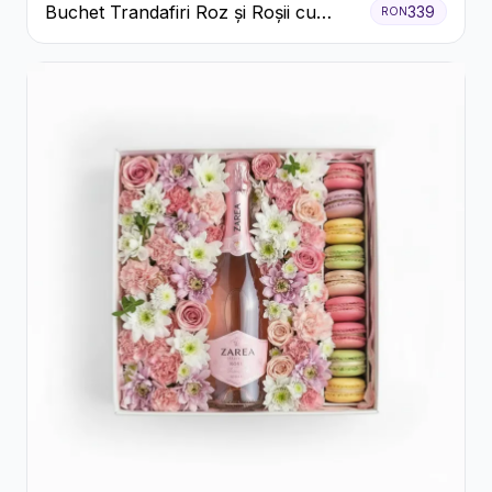
Buchet Trandafiri Roz și Roșii cu
339
RON
Eucalipt și Gypsophila