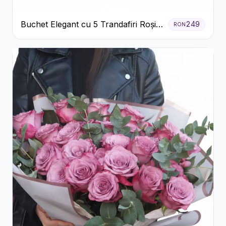
Buchet Elegant cu 5 Trandafiri Roșii
249
RON
și Eucalipt