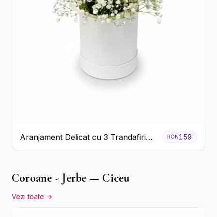
Aranjament Delicat cu 3 Trandafiri
159
RON
Roz în Cutie Albă
Coroane - Jerbe — Ciceu
Vezi toate →