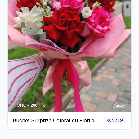
Buchet Surpriză Colorat cu Flori de
219
RON
Sezon