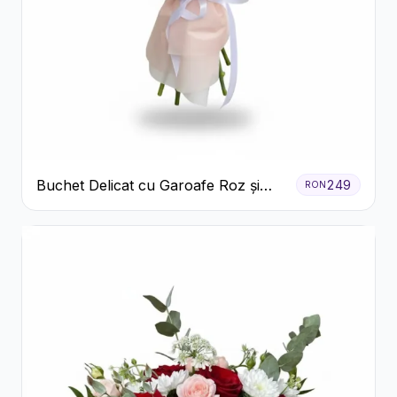
Buchet Delicat cu Garoafe Roz și
249
RON
Crizanteme Albe