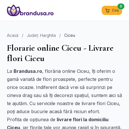
0
Coș
Acasă
/
Județ: Harghita
/
Ciceu
Florarie online Ciceu - Livrare
flori Ciceu
La
Brandusa.ro
, florăria online Ciceu, îți oferim o
gamă variată de flori proaspete, perfecte pentru
orice ocazie. Indiferent dacă vrei să surprinzi pe
cineva drag sau să îți decorezi spațiul, suntem aici să
te ajutăm. Cu serviciile noastre de livrare flori Ciceu,
poți aduce bucurie acasă fără niciun efort.
Profita de opțiunea de
livrare flori la domiciliu
Ciceu
, iar florile tale vor ajunge rapid și în siguranță.