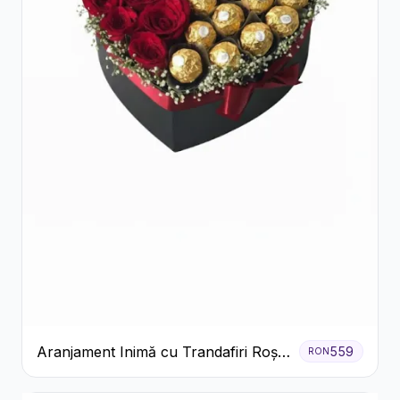
Aranjament Inimă cu Trandafiri Roșii
559
RON
și Ciocolată Ferrero Rocher