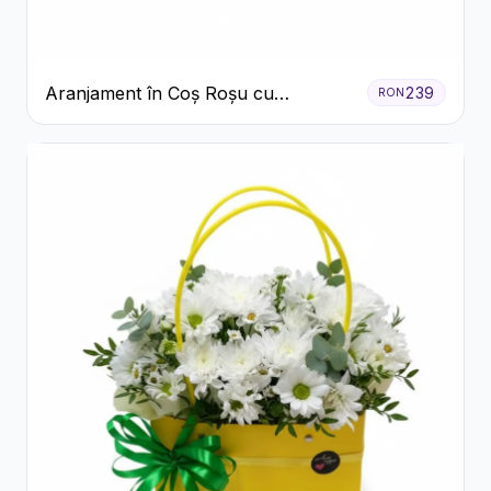
Aranjament în Coș Roșu cu
239
RON
Trandafiri și Crizanteme Albe