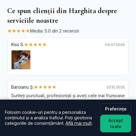
Ce spun clienții din Harghita despre
serviciile noastre
★★★★★
Media: 5.0 din 2 recenzii
Kiss S.
★★★★★
04.07.2026
Baroianu Ș.
★★★★★
02.12.2025
Sunteți punctuali, profesioniști și aveți cele mai frumoase
buchete de flori!
Preferințe
Folosim cookie-uri pentru a personaliza
conținutul și a analiza traficul. Poți gestiona
Accept
categoriile de consimțământ.
Află mai mult
.
toate
Livrare Flori Ciceu - Intrebari Frecvente