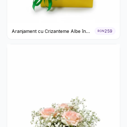
Aranjament cu Crizanteme Albe în
259
RON
Cutie Galbenă