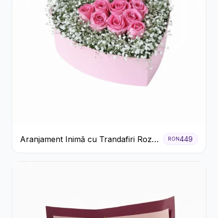
Aranjament Inimă cu Trandafiri Roz
449
RON
și Gypsophila Albă