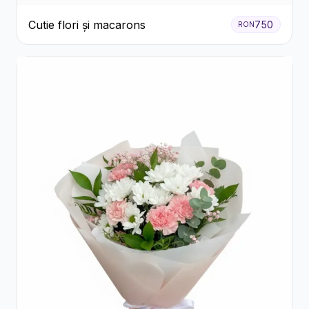
Cutie flori și macarons
750
RON