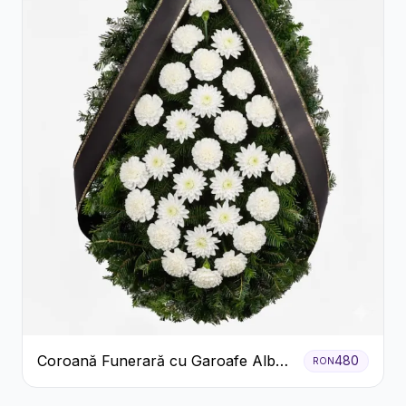
Coroană Funerară cu Garoafe Albe
480
RON
și Crizanteme