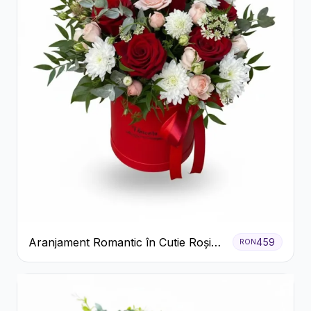
Aranjament Romantic în Cutie Roșie
459
RON
cu Trandafiri și Crizanteme