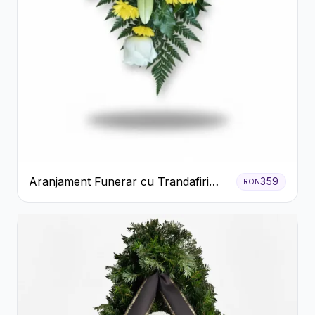
Aranjament Funerar cu Trandafiri
359
RON
Albi Crizanteme Galbene și Crini