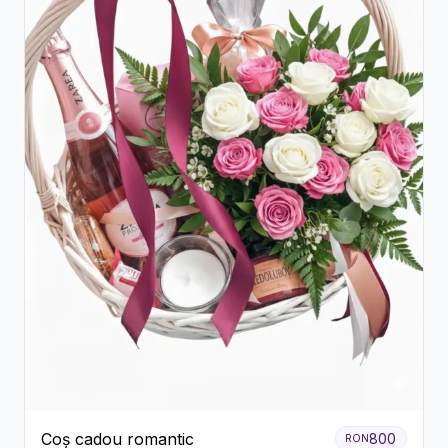
Coș cadou romantic
800
RON