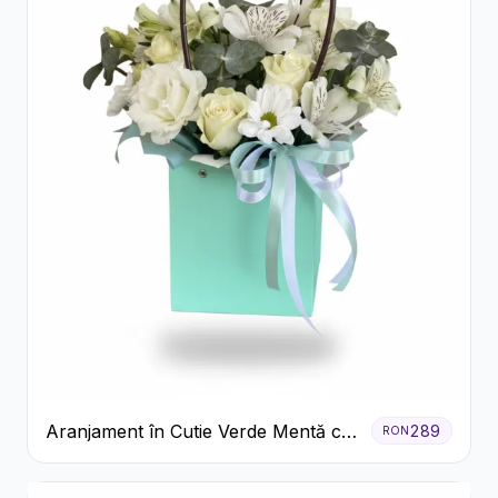
Aranjament în Cutie Verde Mentă cu
289
RON
Trandafiri și Alstroemeria