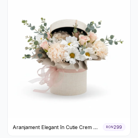
Aranjament Elegant în Cutie Crem cu
299
RON
Crizanteme și Trandafiri