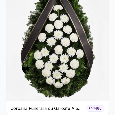
Coroană Funerară cu Garoafe Albe
480
RON
și Crizanteme