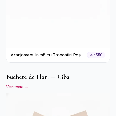
Aranjament Inimă cu Trandafiri Roșii
559
RON
și Ciocolată Ferrero Rocher
Buchete de Flori — Ciba
Vezi toate →