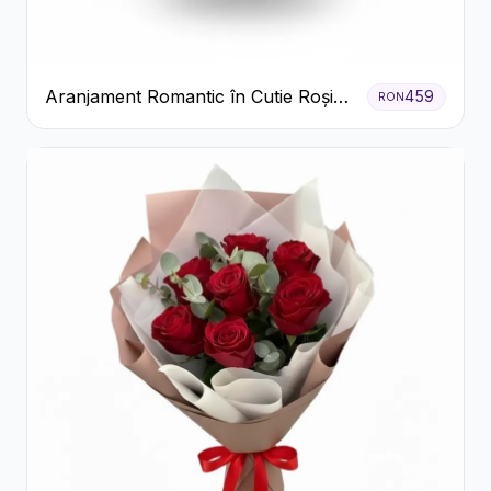
Aranjament Romantic în Cutie Roșie
459
RON
cu Trandafiri și Crizanteme