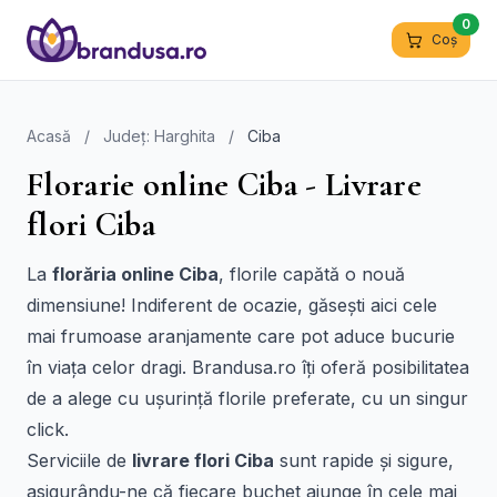
0
Coș
Acasă
/
Județ: Harghita
/
Ciba
Florarie online Ciba - Livrare
flori Ciba
La
florăria online Ciba
, florile capătă o nouă
dimensiune! Indiferent de ocazie, găsești aici cele
mai frumoase aranjamente care pot aduce bucurie
în viața celor dragi. Brandusa.ro îți oferă posibilitatea
de a alege cu ușurință florile preferate, cu un singur
click.
Serviciile de
livrare flori Ciba
sunt rapide și sigure,
asigurându-ne că fiecare buchet ajunge în cele mai