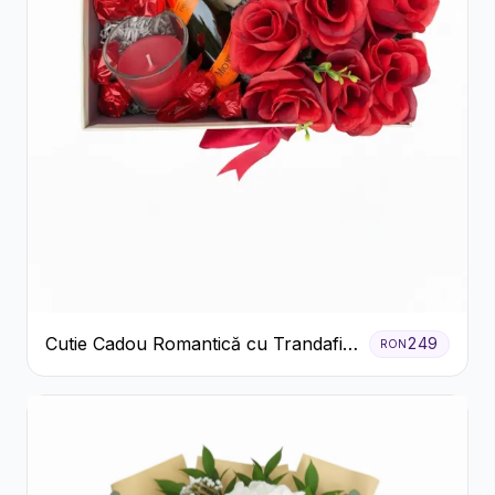
Cutie Cadou Romantică cu Trandafiri
249
RON
Șampanie și Lumânare