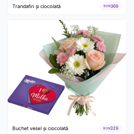
Trandafiri și ciocolată
369
RON
Buchet vesel și ciocolată
329
RON