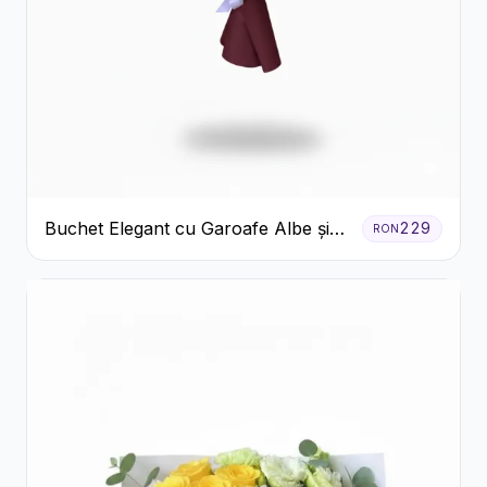
Buchet Elegant cu Garoafe Albe și
229
RON
Eucalipt