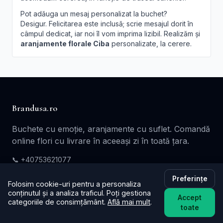
Pot adăuga un mesaj personalizat la buchet?
Desigur. Felicitarea este inclusă; scrie mesajul dorit în
câmpul dedicat, iar noi îl vom imprima lizibil. Realizăm și
aranjamente florale Ciba
personalizate, la cerere.
Brandusa.ro
Buchete cu emoție, aranjamente cu suflet. Comandă
online flori cu livrare în aceeași zi în toată țara.
📞
+40753621077
✉️ contact@brandusa.ro
Preferințe
Folosim cookie-uri pentru a personaliza
conținutul și a analiza traficul. Poți gestiona
Accept
Servicii
categoriile de consimțământ.
Află mai mult
.
toate
Buchete de Flori