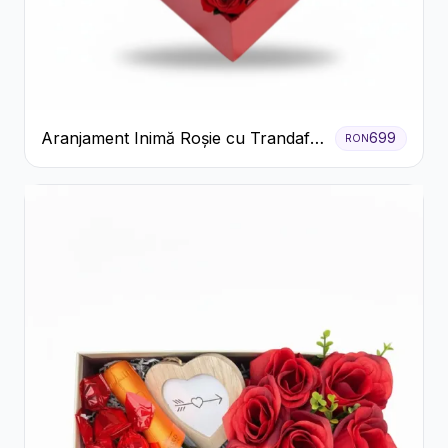
Aranjament Inimă Roșie cu Trandafiri
699
RON
și Ferrero Rocher Premium