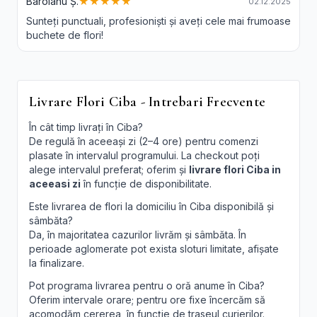
Baroianu Ș.
★★★★★
02.12.2025
Sunteți punctuali, profesioniști și aveți cele mai frumoase
buchete de flori!
Livrare Flori Ciba - Intrebari Frecvente
În cât timp livrați în Ciba?
De regulă în aceeași zi (2–4 ore) pentru comenzi
plasate în intervalul programului. La checkout poți
alege intervalul preferat; oferim și
livrare flori Ciba in
aceeasi zi
în funcție de disponibilitate.
Este livrarea de flori la domiciliu în Ciba disponibilă și
sâmbăta?
Da, în majoritatea cazurilor livrăm și sâmbăta. În
perioade aglomerate pot exista sloturi limitate, afișate
la finalizare.
Pot programa livrarea pentru o oră anume în Ciba?
Oferim intervale orare; pentru ore fixe încercăm să
acomodăm cererea, în funcție de traseul curierilor.