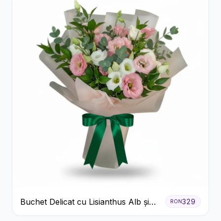
Buchet Delicat cu Lisianthus Alb și
329
RON
Roz