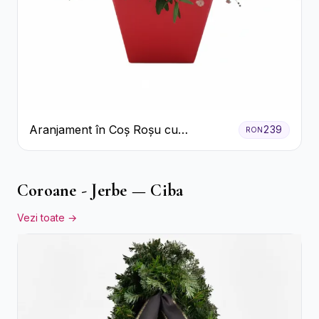
Aranjament în Coș Roșu cu
239
RON
Trandafiri și Crizanteme Albe
Coroane - Jerbe — Ciba
Vezi toate →