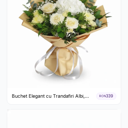
Buchet Elegant cu Trandafiri Albi,
339
RON
Hortensie și Crizanteme Crem