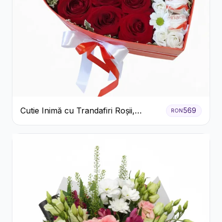
Cutie Inimă cu Trandafiri Roșii,
569
RON
Crizanteme Albe și Bomboane
Raffaello