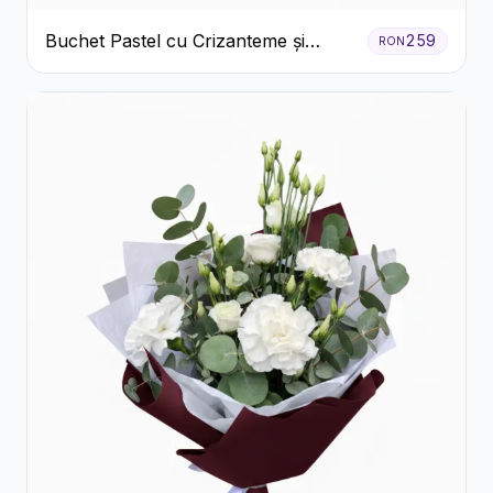
Buchet Pastel cu Crizanteme și
259
RON
Garoafe