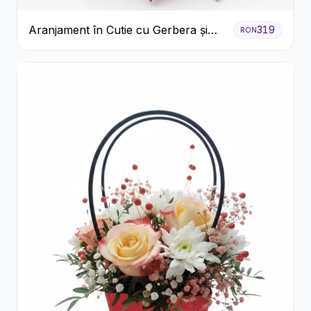
Aranjament în Cutie cu Gerbera și
319
RON
Trandafiri Roz