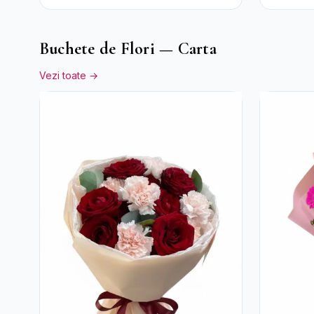
Trandafiri Roșii și
Crizant
Raffaello
Trandafi
Buchete de Flori — Carta
Vezi toate →