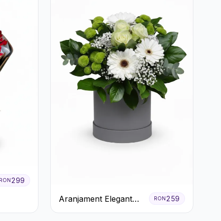
299
RON
Aranjament Elegant
259
RON
Alb-Verde în Cutie Gri