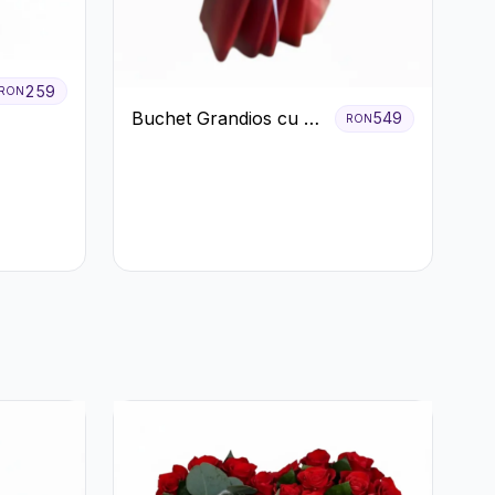
259
RON
Buchet Grandios cu 25
549
RON
de Trandafiri Roșii