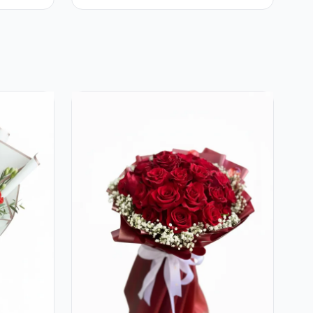
Gerbera și Verdeață