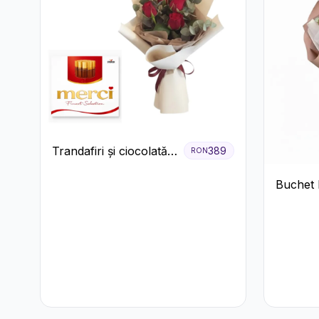
Trandafiri și ciocolată
389
RON
premium
Buchet 
Trandafi