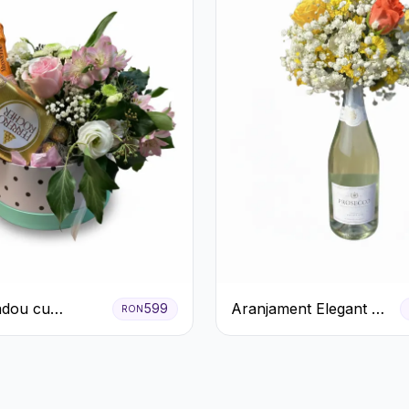
adou cu
Aranjament Elegant cu
599
RON
o Mionetto
Prosecco și Flori
Rocher și Flori
Galbene.
te