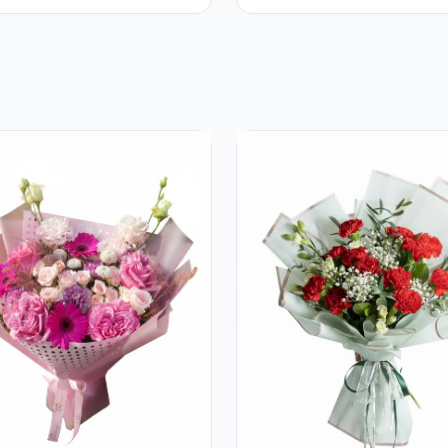
eme Galbene și
ri Albi