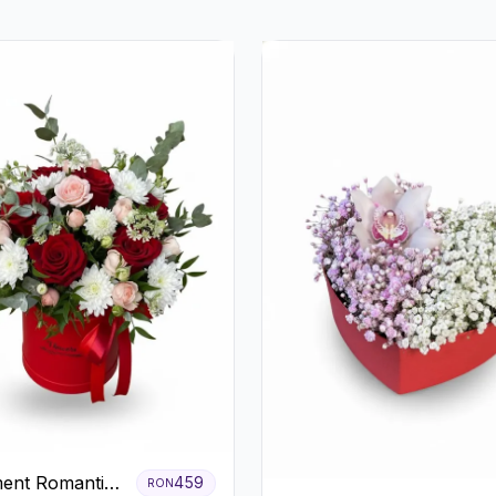
ent Romantic
459
RON