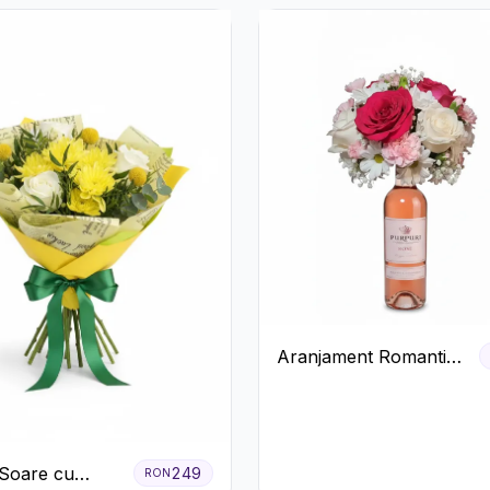
Aranjament Romantic
cu Vin roze si Flori
pastel
Soare cu
249
RON