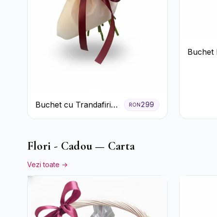
Buchet 
Tradafir
Buchet cu Trandafiri
299
RON
Roșii și Garoafe Roz
Pal
Flori - Cadou — Carta
Vezi toate →