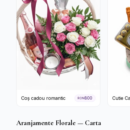
Coș cadou romantic
Cutie C
800
RON
Prosecc
Ferrero 
Pastela
Aranjamente Florale — Carta