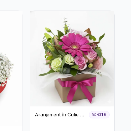
Aranjament în Cutie cu
319
RON
Gerbera și Trandafiri
Roz