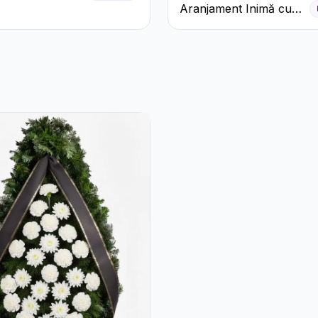
 Roșie cu
Aranjament Inimă cu
ri și
Orhidee și Floarea
eme
Miresei