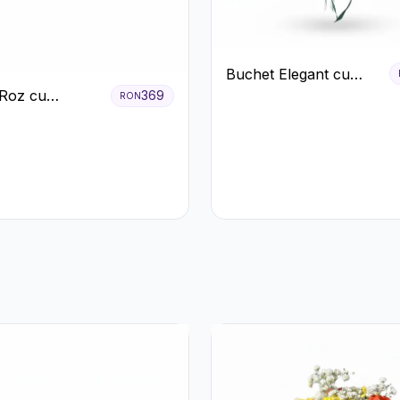
Buchet Elegant cu
Garoafe Roșii și
Roz cu
369
RON
Floarea Miresei
i și Gerbera