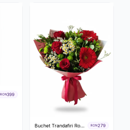
399
RON
Buchet Trandafiri Roșii
279
RON