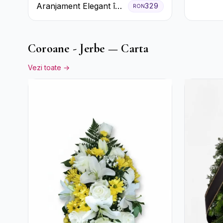
în Cutie
Aranjament Elegant în
329
RON
Trandafi
Cutie Roz cu Trandafiri
Crizant
și Gerbera
Coroane - Jerbe — Carta
Vezi toate →