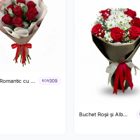
Romantic cu 9
309
RON
ri Roșii
Buchet Roșii și Alb
Clasic