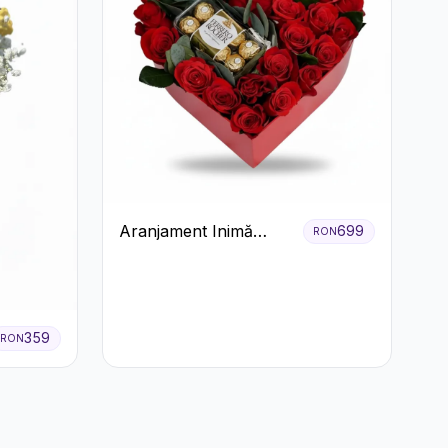
Aranjament Inimă
699
RON
Roșie cu Trandafiri și
Ferrero Rocher
Premium
359
RON