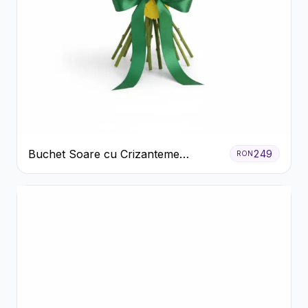
Buchet Soare cu Crizanteme
249
RON
Galbene și Trandafiri Albi