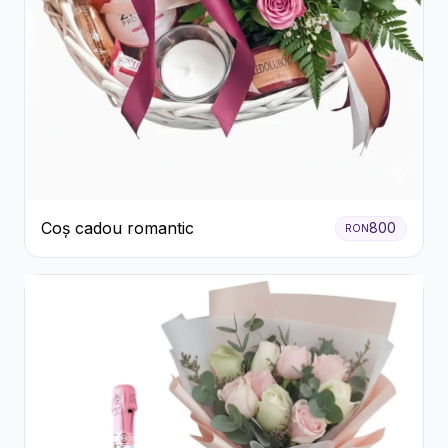
Coș cadou romantic
800
RON