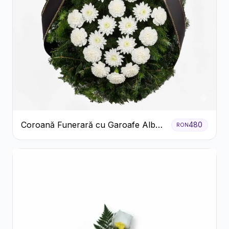
Coroană Funerară cu Garoafe Albe
480
RON
și Crizanteme