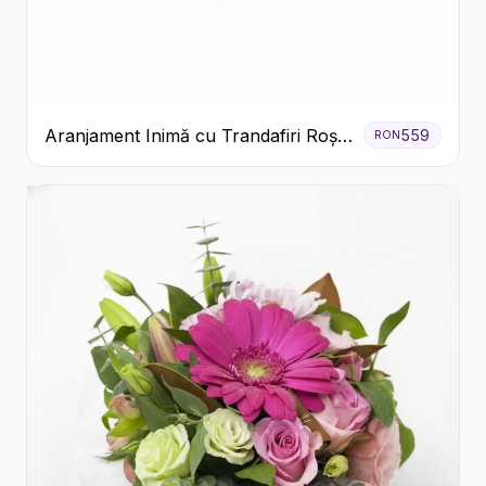
Aranjament Inimă cu Trandafiri Roșii
559
RON
și Ciocolată Ferrero Rocher