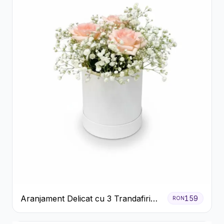
Aranjament Delicat cu 3 Trandafiri
159
RON
Roz în Cutie Albă