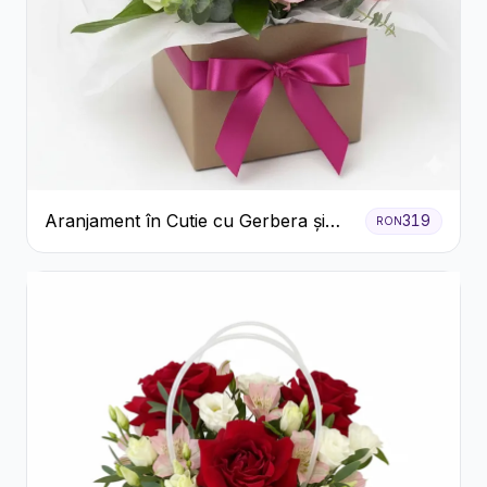
Aranjament în Cutie cu Gerbera și
319
RON
Trandafiri Roz