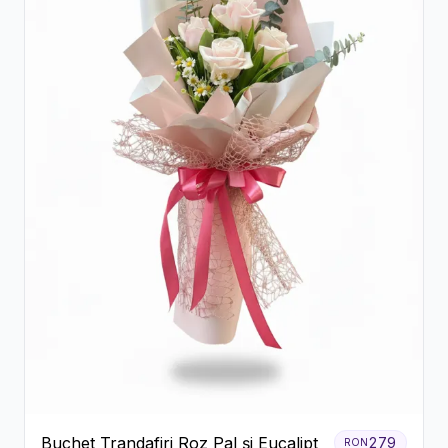
Buchet Trandafiri Roz Pal și Eucalipt
279
RON