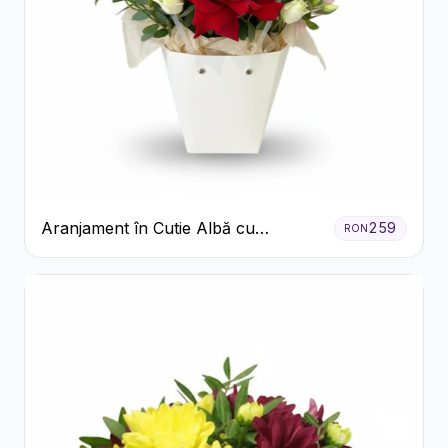
Aranjament în Cutie Albă cu
259
RON
Trandafiri Roșii și Lisianthus