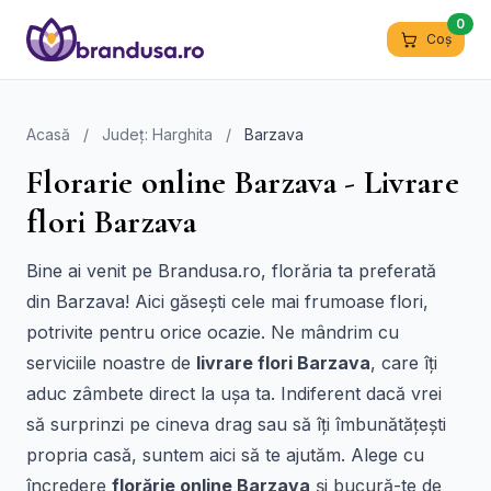
0
Coș
Acasă
/
Județ: Harghita
/
Barzava
Florarie online Barzava - Livrare
flori Barzava
Bine ai venit pe Brandusa.ro, florăria ta preferată
din Barzava! Aici găsești cele mai frumoase flori,
potrivite pentru orice ocazie. Ne mândrim cu
serviciile noastre de
livrare flori Barzava
, care îți
aduc zâmbete direct la ușa ta. Indiferent dacă vrei
să surprinzi pe cineva drag sau să îți îmbunătățești
propria casă, suntem aici să te ajutăm. Alege cu
încredere
florărie online Barzava
și bucură-te de