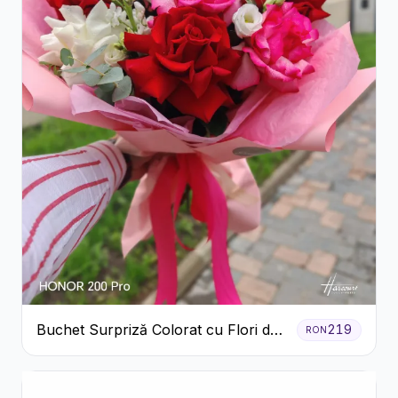
Buchet Surpriză Colorat cu Flori de
219
RON
Sezon