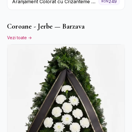
Aranjament Colorat cu Crizanteme în
249
RON
Cutie Rustică
Coroane - Jerbe — Barzava
Vezi toate →