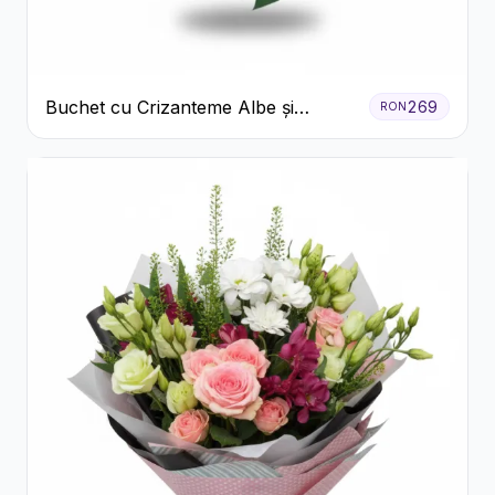
Buchet cu Crizanteme Albe și
269
RON
Galbene