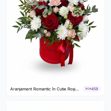
Aranjament Romantic în Cutie Roșie
459
RON
cu Trandafiri și Crizanteme