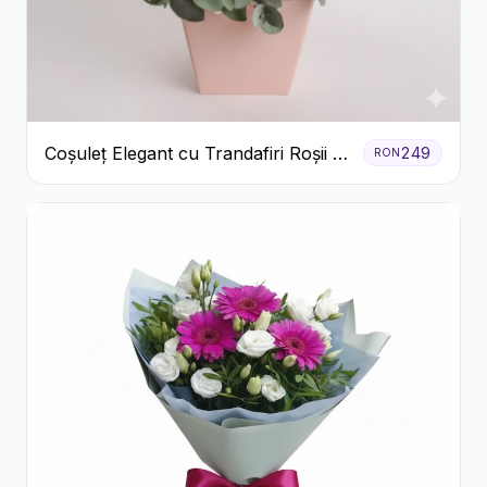
Coșuleț Elegant cu Trandafiri Roșii și
249
RON
Lisianthus Alb