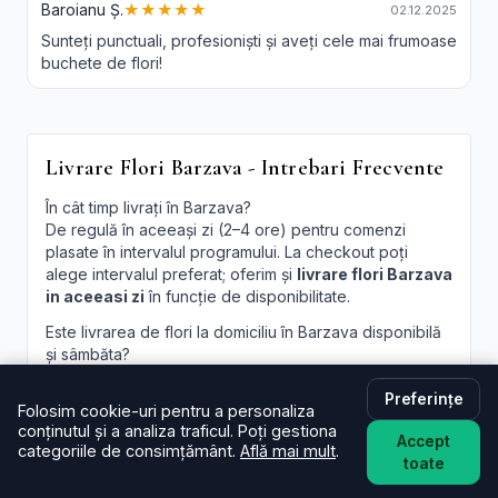
Baroianu Ș.
★★★★★
02.12.2025
Sunteți punctuali, profesioniști și aveți cele mai frumoase
buchete de flori!
Livrare Flori Barzava - Intrebari Frecvente
În cât timp livrați în Barzava?
De regulă în aceeași zi (2–4 ore) pentru comenzi
plasate în intervalul programului. La checkout poți
alege intervalul preferat; oferim și
livrare flori Barzava
in aceeasi zi
în funcție de disponibilitate.
Este livrarea de flori la domiciliu în Barzava disponibilă
și sâmbăta?
Da, în majoritatea cazurilor livrăm și sâmbăta. În
perioade aglomerate pot exista sloturi limitate, afișate
Preferințe
Folosim cookie-uri pentru a personaliza
la finalizare.
conținutul și a analiza traficul. Poți gestiona
Accept
categoriile de consimțământ.
Află mai mult
.
Pot programa livrarea pentru o oră anume în Barzava?
toate
Oferim intervale orare; pentru ore fixe încercăm să