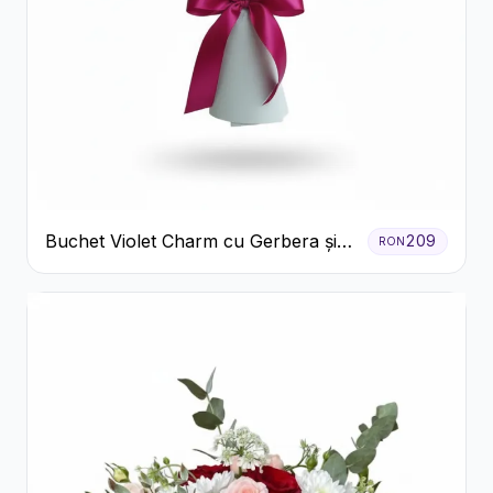
Buchet Violet Charm cu Gerbera și
209
RON
Lisianthus Alb