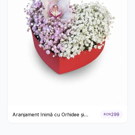
Aranjament Inimă cu Orhidee și
299
RON
Floarea Miresei