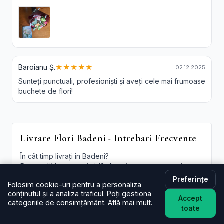
Baroianu Ș.
★★★★★
02.12.2025
Sunteți punctuali, profesioniști și aveți cele mai frumoase
buchete de flori!
Livrare Flori Badeni - Intrebari Frecvente
În cât timp livrați în Badeni?
De regulă în aceeași zi (2–4 ore) pentru comenzi
plasate în intervalul programului. La checkout poți
Preferințe
Folosim cookie-uri pentru a personaliza
alege intervalul preferat; oferim și
livrare flori Badeni
conținutul și a analiza traficul. Poți gestiona
in aceeasi zi
în funcție de disponibilitate.
Accept
categoriile de consimțământ.
Află mai mult
.
toate
Este livrarea de flori la domiciliu în Badeni disponibilă și
sâmbăta?