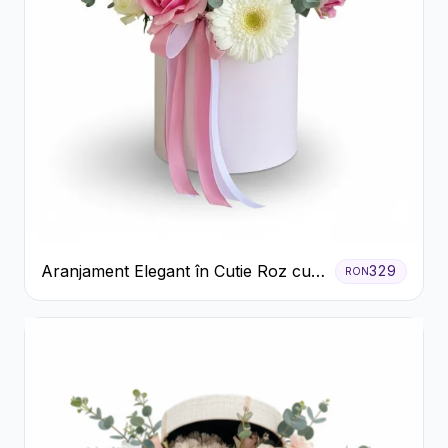
Aranjament Elegant în Cutie Roz cu
329
RON
Trandafiri și Gerbera