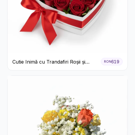
Cutie Inimă cu Trandafiri Roșii și
619
RON
Bomboane Raffaello