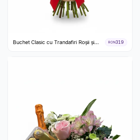
Buchet Clasic cu Trandafiri Roșii și
319
RON
Gypsophila