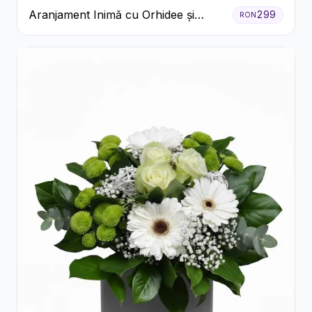
Aranjament Inimă cu Orhidee și
299
RON
Floarea Miresei