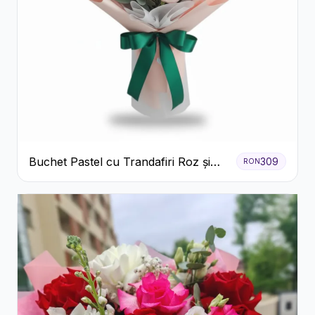
Buchet Pastel cu Trandafiri Roz și
309
RON
Albi