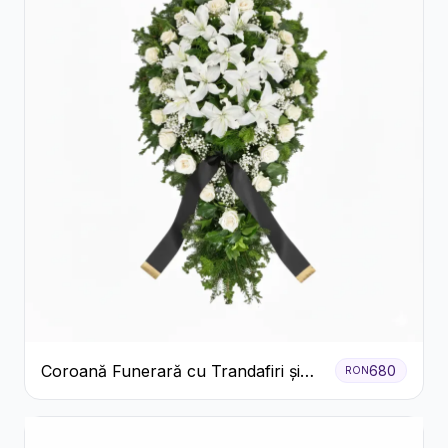
Coroană Funerară cu Trandafiri și
680
RON
Crini