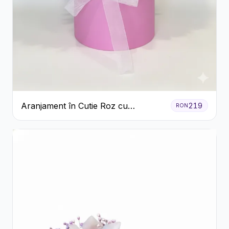
Aranjament în Cutie Roz cu
219
RON
Crizanteme Albe și Lila