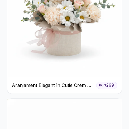
Aranjament Elegant în Cutie Crem cu
299
RON
Crizanteme și Trandafiri