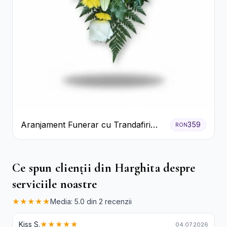
Aranjament Funerar cu Trandafiri
359
RON
Albi Crizanteme Galbene și Crini
Ce spun clienții din Harghita despre
serviciile noastre
★★★★★
Media: 5.0 din 2 recenzii
Kiss S.
★★★★★
04.07.2026