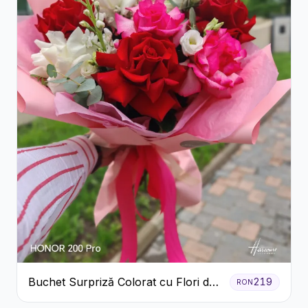
Buchet Surpriză Colorat cu Flori de
219
RON
Sezon