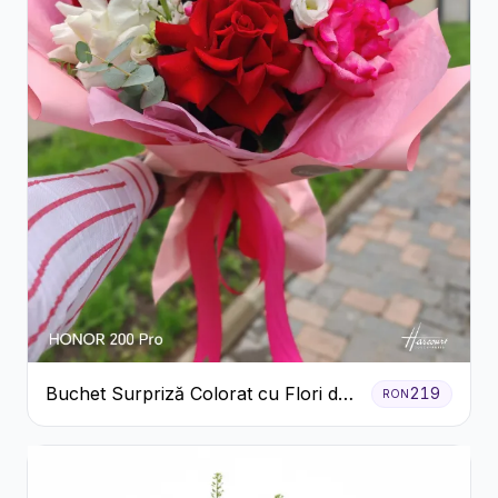
Buchet Surpriză Colorat cu Flori de
219
RON
Sezon