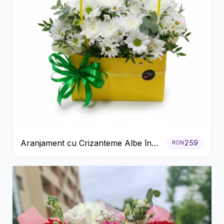
Aranjament cu Crizanteme Albe în
259
RON
Cutie Galbenă