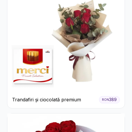
Trandafiri și ciocolată premium
389
RON