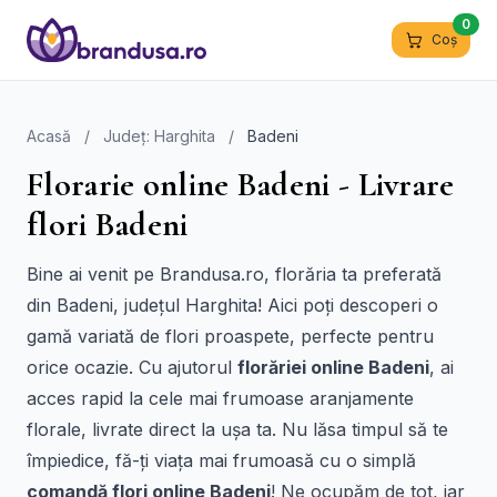
0
Coș
Acasă
/
Județ: Harghita
/
Badeni
Florarie online Badeni - Livrare
flori Badeni
Bine ai venit pe Brandusa.ro, florăria ta preferată
din Badeni, județul Harghita! Aici poți descoperi o
gamă variată de flori proaspete, perfecte pentru
orice ocazie. Cu ajutorul
florăriei online Badeni
, ai
acces rapid la cele mai frumoase aranjamente
florale, livrate direct la ușa ta. Nu lăsa timpul să te
împiedice, fă-ți viața mai frumoasă cu o simplă
comandă flori online Badeni
! Ne ocupăm de tot, iar