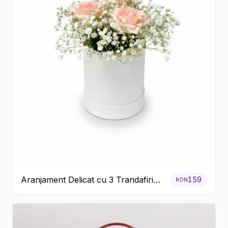
Aranjament Delicat cu 3 Trandafiri
159
RON
Roz în Cutie Albă