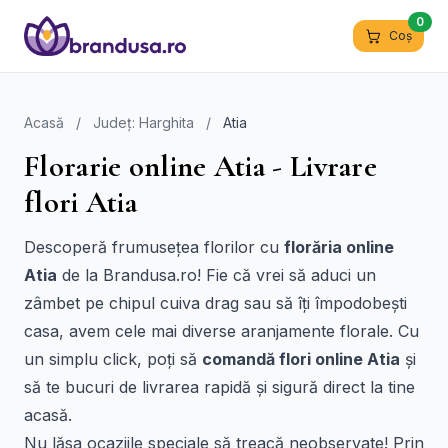
0
Coș
Acasă
/
Județ: Harghita
/
Atia
Florarie online Atia - Livrare
flori Atia
Descoperă frumusețea florilor cu
florăria online
Atia
de la Brandusa.ro! Fie că vrei să aduci un
zâmbet pe chipul cuiva drag sau să îți împodobești
casa, avem cele mai diverse aranjamente florale. Cu
un simplu click, poți să
comandă flori online Atia
și
să te bucuri de livrarea rapidă și sigură direct la tine
acasă.
Nu lăsa ocaziile speciale să treacă neobservate! Prin