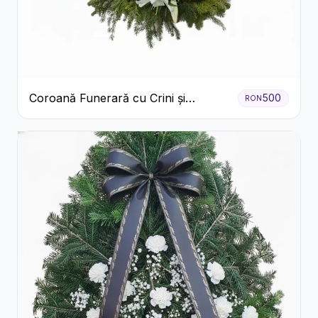
Coroană Funerară cu Crini și
500
RON
Garoafe Albe