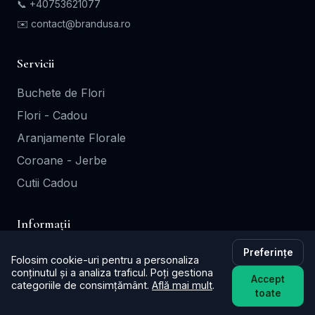
📞
+40753621077
✉️ contact@brandusa.ro
Servicii
Buchete de Flori
Flori - Cadou
Aranjamente Florale
Coroane - Jerbe
Cutii Cadou
Informații
Contact
Preferințe
Folosim cookie-uri pentru a personaliza
conținutul și a analiza traficul. Poți gestiona
Termeni și Condiții
Accept
categoriile de consimțământ.
Află mai mult
.
toate
Politica de Confidențialitate