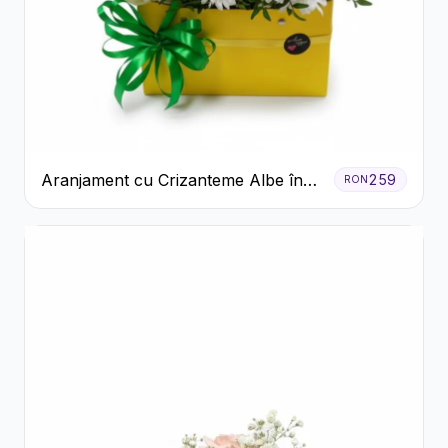
Aranjament cu Crizanteme Albe în
259
RON
Cutie Galbenă