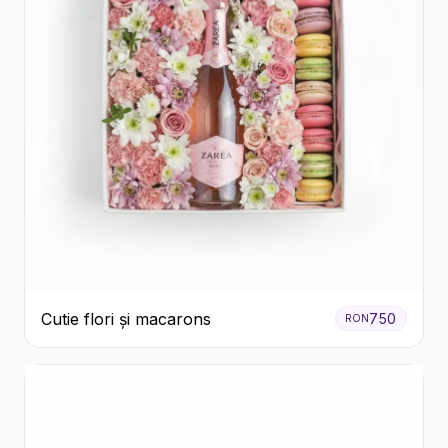
Cutie flori și macarons
750
RON