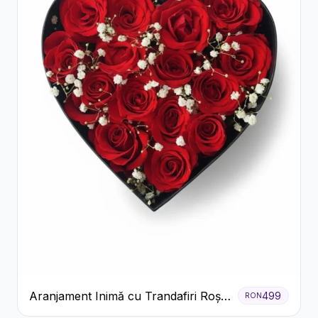
Aranjament Inimă cu Trandafiri Roșii
499
RON
și Floarea Miresei