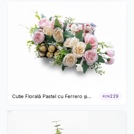
Cutie Florală Pastel cu Ferrero și
229
RON
Raffaello