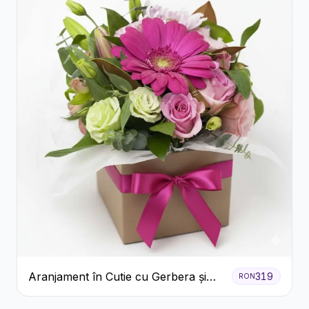
Aranjament în Cutie cu Gerbera și
319
RON
Trandafiri Roz