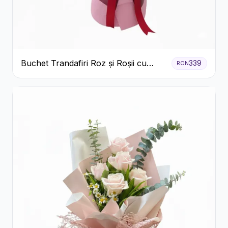
Buchet Trandafiri Roz și Roșii cu
339
RON
Eucalipt și Gypsophila