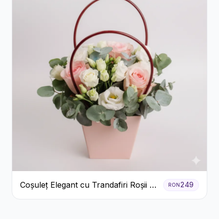
Coșuleț Elegant cu Trandafiri Roșii și
249
RON
Lisianthus Alb