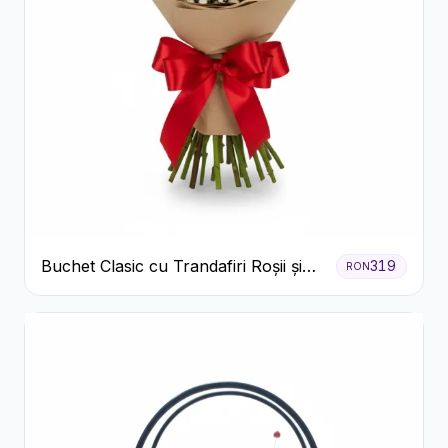
Buchet Clasic cu Trandafiri Roșii și
319
RON
Gypsophila