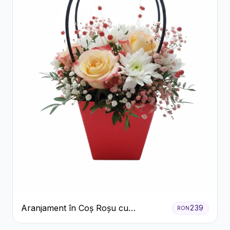
Aranjament în Coș Roșu cu
239
RON
Trandafiri și Crizanteme Albe