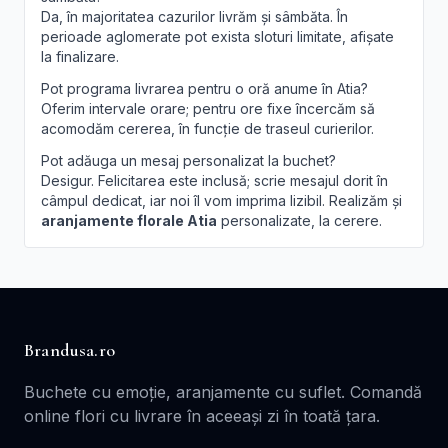
Da, în majoritatea cazurilor livrăm și sâmbăta. În
perioade aglomerate pot exista sloturi limitate, afișate
la finalizare.
Pot programa livrarea pentru o oră anume în Atia?
Oferim intervale orare; pentru ore fixe încercăm să
acomodăm cererea, în funcție de traseul curierilor.
Pot adăuga un mesaj personalizat la buchet?
Desigur. Felicitarea este inclusă; scrie mesajul dorit în
câmpul dedicat, iar noi îl vom imprima lizibil. Realizăm și
aranjamente florale Atia
personalizate, la cerere.
Brandusa.ro
Buchete cu emoție, aranjamente cu suflet. Comandă
online flori cu livrare în aceeași zi în toată țara.