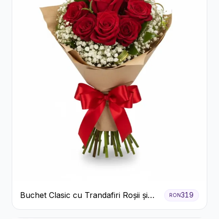
Buchet Clasic cu Trandafiri Roșii și
319
RON
Gypsophila