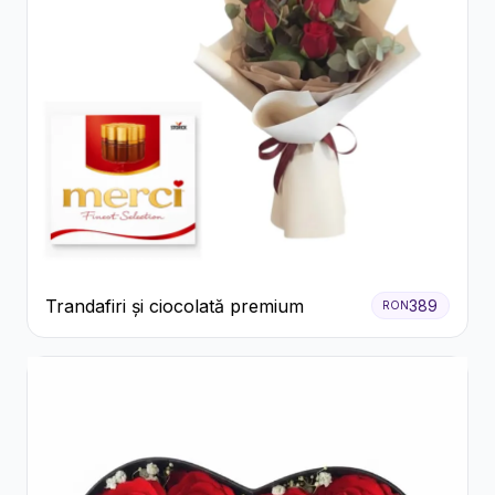
Trandafiri și ciocolată premium
389
RON