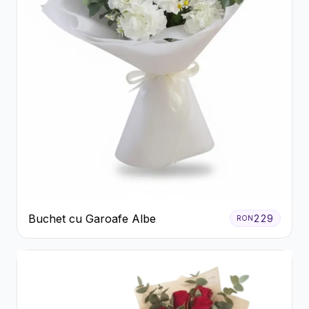
Buchet cu Garoafe Albe
229
RON