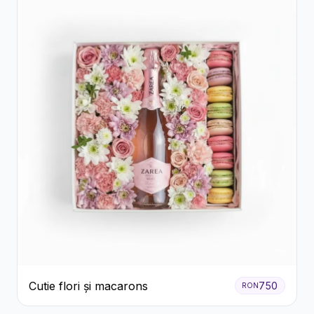
Cutie flori și macarons
750
RON