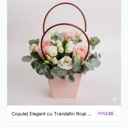
Coșuleț Elegant cu Trandafiri Roșii și
249
RON
Lisianthus Alb