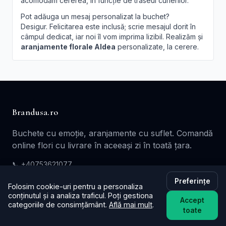
acomodăm cererea, în funcție de traseul curierilor.
Pot adăuga un mesaj personalizat la buchet?
Desigur. Felicitarea este inclusă; scrie mesajul dorit în
câmpul dedicat, iar noi îl vom imprima lizibil. Realizăm și
aranjamente florale Aldea
personalizate, la cerere.
Brandusa.ro
Buchete cu emoție, aranjamente cu suflet. Comandă
online flori cu livrare în aceeași zi în toată țara.
📞
+40753621077
✉️ contact@brandusa.ro
Preferințe
Folosim cookie-uri pentru a personaliza
conținutul și a analiza traficul. Poți gestiona
Accept
categoriile de consimțământ.
Află mai mult
.
Servicii
toate