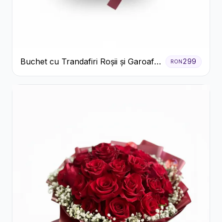
Buchet cu Trandafiri Roșii și Garoafe
299
RON
Roz Pal