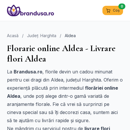
0
Coș
Acasă
/
Județ: Harghita
/
Aldea
Florarie online Aldea - Livrare
flori Aldea
La
Brandusa.ro
, florile devin un cadou minunat
pentru cei dragi din Aldea, județul Harghita. Oferim o
experiență plăcută prin intermediul
florăriei online
Aldea
, unde poți alege dintr-o gamă variată de
aranjamente florale. Fie că vrei să surprinzi pe
cineva special sau să îți decorezi casa, suntem aici
să te ajutăm cu livrări rapide și sigure.
Ne mândrim cu serviciul nostru de
livrare flori