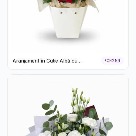
Aranjament în Cutie Albă cu
259
RON
Trandafiri Roșii și Lisianthus