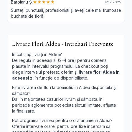
Baroianu Ș.
★★★★★
02.12.2025
Sunteți punctuali, profesioniști și aveți cele mai frumoase
buchete de flori!
Livrare Flori Aldea - Intrebari Frecvente
În cât timp livrați în Aldea?
De regulă în aceeași zi (2–4 ore) pentru comenzi
plasate în intervalul programului. La checkout poți
alege intervalul preferat; oferim și
livrare flori Aldea in
aceeasi zi
în funcție de disponibilitate.
Este livrarea de flori la domiciliu în Aldea disponibilă și
sâmbăta?
Da, în majoritatea cazurilor livrăm și sâmbăta. În
perioade aglomerate pot exista sloturi limitate, afișate
la finalizare.
Pot programa livrarea pentru o oră anume în Aldea?
Oferim intervale orare; pentru ore fixe încercăm să