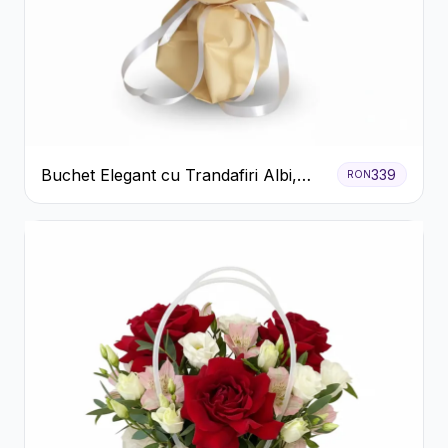
Buchet Elegant cu Trandafiri Albi,
339
RON
Hortensie și Crizanteme Crem