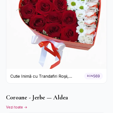
Cutie Inimă cu Trandafiri Roșii,
569
RON
Crizanteme Albe și Bomboane
Raffaello
Coroane - Jerbe — Aldea
Vezi toate →