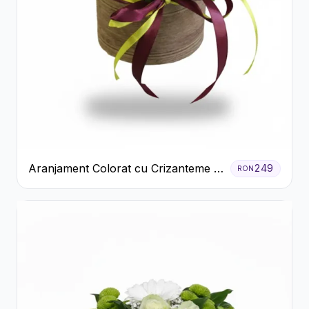
Aranjament Colorat cu Crizanteme în
249
RON
Cutie Rustică