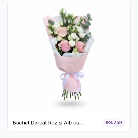
Buchet Delicat Roz și Alb cu
259
RON
Trandafiri și Lisianthus