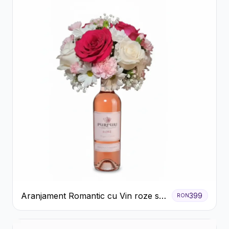
Aranjament Romantic cu Vin roze si
399
RON
Flori pastel