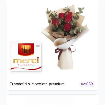
Trandafiri și ciocolată premium
389
RON