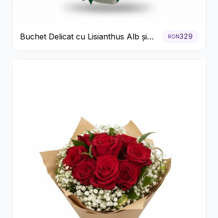
Buchet Delicat cu Lisianthus Alb și
329
RON
Roz