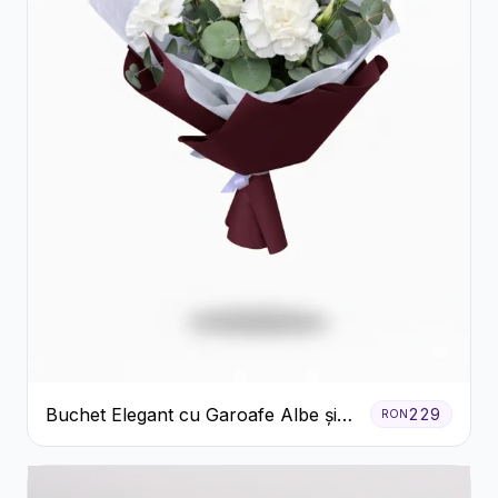
Buchet Elegant cu Garoafe Albe și
229
RON
Eucalipt