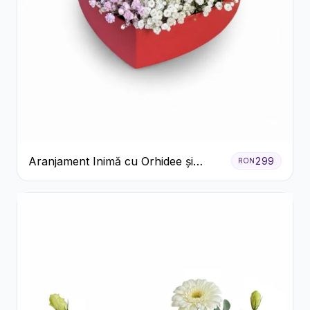
Aranjament Inimă cu Orhidee și
299
RON
Floarea Miresei