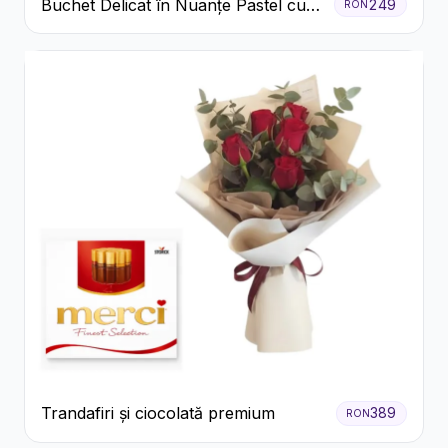
Buchet Delicat în Nuanțe Pastel cu
249
RON
Trandafiri și Crizanteme Roz
Trandafiri și ciocolată premium
389
RON