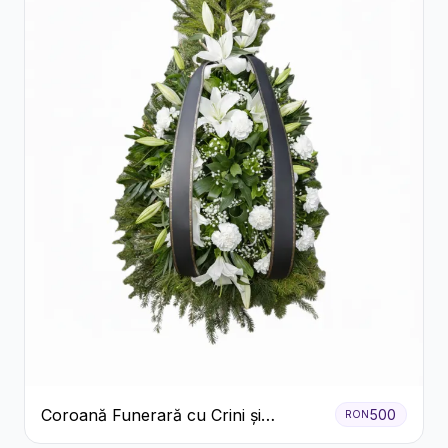
Coroană Funerară cu Crini și
500
RON
Garoafe Albe