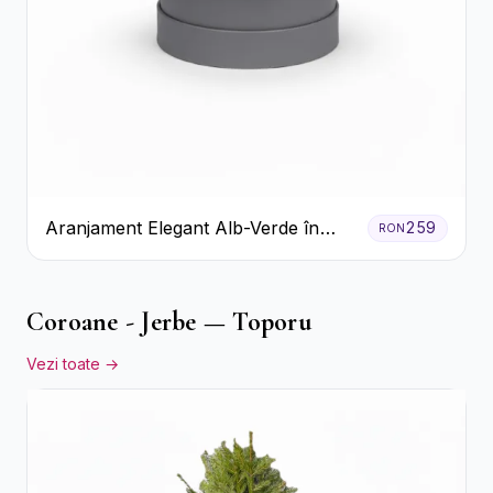
Aranjament Elegant Alb-Verde în
259
RON
Cutie Gri
Coroane - Jerbe — Toporu
Vezi toate →