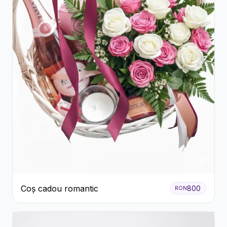
Coș cadou romantic
800
RON