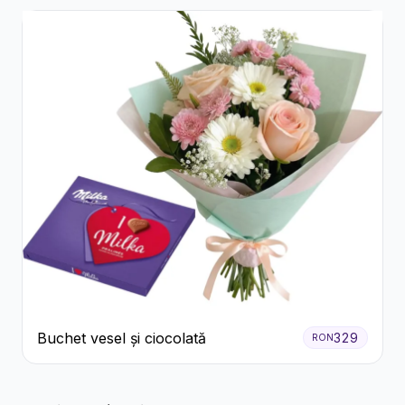
Buchet vesel și ciocolată
329
RON