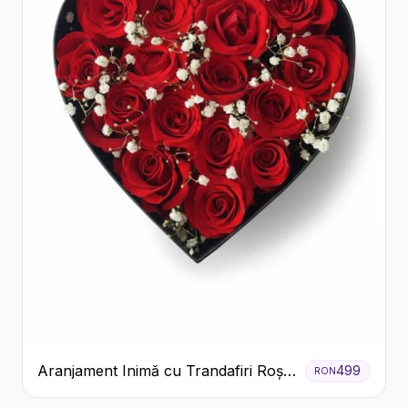
Aranjament Inimă cu Trandafiri Roșii
499
RON
și Floarea Miresei