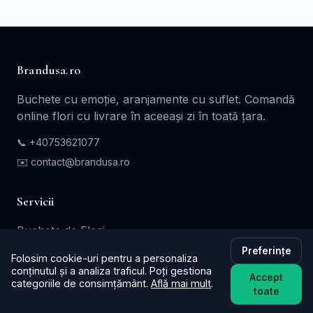
Brandusa.ro
Buchete cu emoție, aranjamente cu suflet. Comandă
online flori cu livrare în aceeași zi în toată țara.
📞
+40753621077
✉️ contact@brandusa.ro
Servicii
Buchete de Flori
Preferințe
Flori - Cadou
Folosim cookie-uri pentru a personaliza
conținutul și a analiza traficul. Poți gestiona
Aranjamente Florale
Accept
categoriile de consimțământ.
Află mai mult
.
toate
Coroane - Jerbe