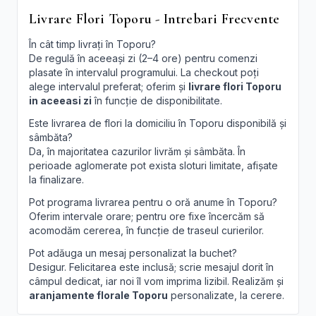
Livrare Flori Toporu - Intrebari Frecvente
În cât timp livrați în Toporu?
De regulă în aceeași zi (2–4 ore) pentru comenzi
plasate în intervalul programului. La checkout poți
alege intervalul preferat; oferim și
livrare flori Toporu
in aceeasi zi
în funcție de disponibilitate.
Este livrarea de flori la domiciliu în Toporu disponibilă și
sâmbăta?
Da, în majoritatea cazurilor livrăm și sâmbăta. În
perioade aglomerate pot exista sloturi limitate, afișate
la finalizare.
Pot programa livrarea pentru o oră anume în Toporu?
Oferim intervale orare; pentru ore fixe încercăm să
acomodăm cererea, în funcție de traseul curierilor.
Pot adăuga un mesaj personalizat la buchet?
Desigur. Felicitarea este inclusă; scrie mesajul dorit în
câmpul dedicat, iar noi îl vom imprima lizibil. Realizăm și
aranjamente florale Toporu
personalizate, la cerere.