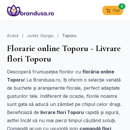
0
Coș
Acasă
/
Județ: Giurgiu
/
Toporu
Florarie online Toporu - Livrare
flori Toporu
Descoperă frumusețea florilor cu
florăria online
Toporu
! La Brandusa.ro, îți oferim o selecție variată
de buchete și aranjamente florale, perfect adaptate
gusturilor tale. Indiferent de ocazie, florile noastre
sunt gata să aducă un zâmbet pe chipul celor dragi.
Beneficiază de
livrare flori Toporu
rapidă și sigură,
astfel încât să nu mai pierzi timpul căutând soluții.
Comandă acum cu ușurință prin
comandă flori