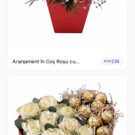
Aranjament în Coș Roșu cu
239
RON
Trandafiri și Crizanteme Albe