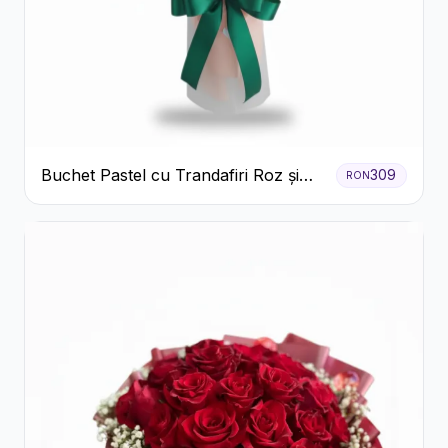
Buchet Pastel cu Trandafiri Roz și
309
RON
Albi